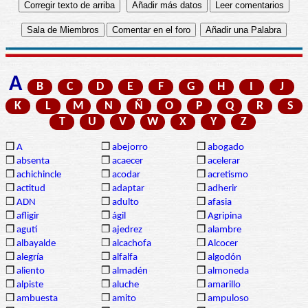
A
B
C
D
E
F
G
H
I
J
K
L
M
N
Ñ
O
P
Q
R
S
T
U
V
W
X
Y
Z
❒
A
❒
abejorro
❒
abogado
❒
absenta
❒
acaecer
❒
acelerar
❒
achichincle
❒
acodar
❒
acretismo
❒
actitud
❒
adaptar
❒
adherir
❒
ADN
❒
adulto
❒
afasia
❒
afligir
❒
ágil
❒
Agripina
❒
agutí
❒
ajedrez
❒
alambre
❒
albayalde
❒
alcachofa
❒
Alcocer
❒
alegría
❒
alfalfa
❒
algodón
❒
aliento
❒
almadén
❒
almoneda
❒
alpiste
❒
aluche
❒
amarillo
❒
ambuesta
❒
amito
❒
ampuloso