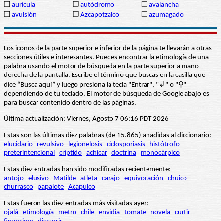
❒
aurícula
❒
autódromo
❒
avalancha
❒
avulsión
❒
Azcapotzalco
❒
azumagado
Los iconos de la parte superior e inferior de la página te llevarán a otras
secciones útiles e interesantes. Puedes encontrar la etimología de una
palabra usando el motor de búsqueda en la parte superior a mano
derecha de la pantalla. Escribe el término que buscas en la casilla que
dice “Busca aquí” y luego presiona la tecla "Entrar", "↲" o "⚲"
dependiendo de tu teclado. El motor de búsqueda de Google abajo es
para buscar contenido dentro de las páginas.
Última actualización: Viernes, Agosto 7 06:16 PDT 2026
Estas son las últimas diez palabras (de 15.865) añadidas al diccionario:
elucidario
revulsivo
legionelosis
ciclosporiasis
histótrofo
preterintencional
críptido
achicar
doctrina
monocárpico
Estas diez entradas han sido modificadas recientemente:
antojo
elusivo
Matilde
atleta
carajo
equivocación
chuico
churrasco
papalote
Acapulco
Estas fueron las diez entradas más visitadas ayer:
ojalá
etimología
metro
chile
envidia
tomate
novela
curtir