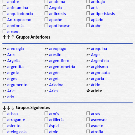
❒
anafre
❒
anatema
❒
andrajo
❒
anfetamina
❒
Angola
❒
anís
❒
anquilodoncia
❒
anticresis
❒
antiperístasis
❒
Antropoceno
❒
apache
❒
apiario
❒
apofonía
❒
apotincarse
❒
árabe
❒
arcano
↑↑↑ Grupos Anteriores
➳
areología
➳
areópago
➳
arequipa
➳
Ares
➳
arestín
➳
Argel
➳
Argelia
➳
argentífero
➳
Argentina
➳
argentita
➳
argentometría
➳
argirismo
➳
argolla
➳
argón
➳
argonauta
➳
argos
➳
argot
➳
argucia
➳
argumento
➳
Ariadna
➳
árido
➳
Ariel
➳
Aries
✰ ariete
➳
ario
↓↓↓ Grupos Siguientes
❒
arisco
❒
arnés
❒
arras
❒
arrogante
❒
artillería
❒
ascensor
❒
asiento
❒
áspid
❒
asueto
❒
ateloglosia
❒
atole
❒
atrofia