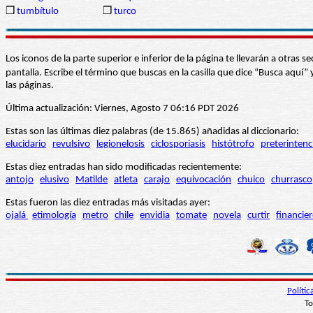
❒
tumbítulo
❒
turco
Los iconos de la parte superior e inferior de la página te llevarán a otra
pantalla. Escribe el término que buscas en la casilla que dice “Busca aqu
las páginas.
Última actualización: Viernes, Agosto 7 06:16 PDT 2026
Estas son las últimas diez palabras (de 15.865) añadidas al diccionario:
elucidario
revulsivo
legionelosis
ciclosporiasis
histótrofo
preterintenc
Estas diez entradas han sido modificadas recientemente:
antojo
elusivo
Matilde
atleta
carajo
equivocación
chuico
churrasco
Estas fueron las diez entradas más visitadas ayer:
ojalá
etimología
metro
chile
envidia
tomate
novela
curtir
financie
Políti
To