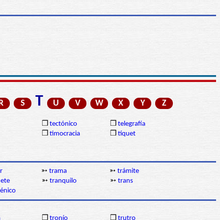
T
R
S
U
V
W
X
Y
Z
❒
tectónico
❒
telegrafía
❒
timocracia
❒
tíquet
r
➳
trama
➳
trámite
hete
➳
tranquilo
➳
trans
génico
a
❒
tronío
❒
trutro