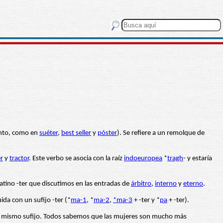
mento, como en
suéter
,
best seller
y
póster
). Se refiere a un remolque de
er
y
tractor
. Este verbo se asocia con la raíz
indoeuropea
*
tragh
- y estaría
latino -ter que discutimos en las entradas de
árbitro
,
interno
y
eterno
.
da con un sufijo -ter (*
ma-1
, *
ma-2
,
*ma-3
+ -ter y *
pa
+ -ter).
y el mismo sufijo. Todos sabemos que las mujeres son mucho más