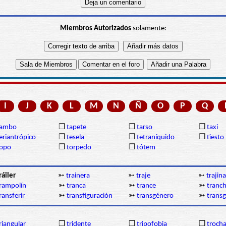
Miembros Autorizados
solamente:
I
J
K
L
M
N
Ñ
O
P
Q
tambo
❒
tapete
❒
tarso
❒
taxi
eriantrópico
❒
tesela
❒
tetraníquido
❒
tiesto
topo
❒
torpedo
❒
tótem
ráiler
➳
trainera
➳
traje
➳
trajina
rampolín
➳
tranca
➳
trance
➳
tranc
ransferir
➳
transfiguración
➳
transgénero
➳
trans
riangular
❒
tridente
❒
tripofobia
❒
troch