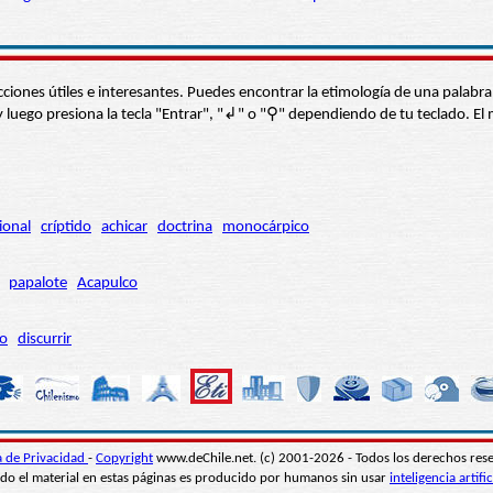
s secciones útiles e interesantes. Puedes encontrar la etimología de una pal
í” y luego presiona la tecla "Entrar", "↲" o "⚲" dependiendo de tu teclado.
ional
críptido
achicar
doctrina
monocárpico
papalote
Acapulco
ro
discurrir
ca de Privacidad
-
Copyright
www.deChile.net. (c) 2001-2026 - Todos los derechos res
do el material en estas páginas es producido por humanos sin usar
inteligencia artific