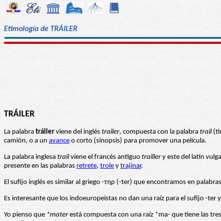
Etimología de TRÁILER
TRÁILER
La palabra
tráiler
viene del inglés
trailer
, compuesta con la palabra
trail
(ti
camión, o a un
avance
o corto (sinopsis) para promover una película.
La palabra inglesa
trail
viene el francés antiguo
trailler
y este del latín vulg
presente en las palabras
retrete
,
trole
y
trajinar
.
El sufijo inglés es similar al griego -τηρ (-ter) que encontramos en palabr
Es interesante que los indoeuropeistas no dan una raíz para el sufijo -ter 
Yo pienso que
*mater
está compuesta con una raíz *ma- que tiene las tre