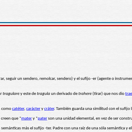
rar, seguir un sendero, remolcar, sendero) y el sufijo -er (agente o instru
ar
tragulare
y este de
tragula
un derivado de
trahere
(tirar) que nos dio
tra
as como
catéter
,
carácter
y
cráter
. También guarda una similitud con el sufijo 
y creen que *
mater
y *
pater
son una unidad elemental, en vez de ser construi
s semánticas más el sufijo -ter. Padre con una raíz de una sóla semántica 