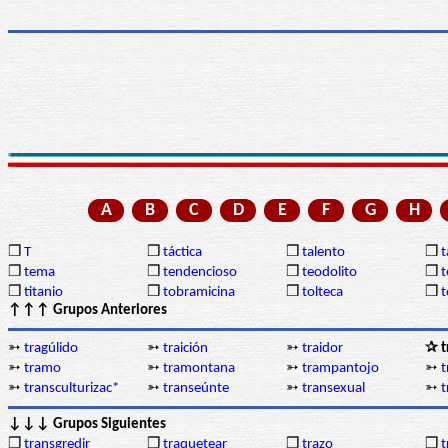
A
B
C
D
E
F
G
H
❒
T
❒
táctica
❒
talento
❒
❒
tema
❒
tendencioso
❒
teodolito
❒
t
❒
titanio
❒
tobramicina
❒
tolteca
❒
↑↑↑ Grupos Anteriores
➳
tragúlido
➳
traición
➳
traidor
✰ t
➳
tramo
➳
tramontana
➳
trampantojo
➳
t
➳
transculturizac*
➳
transeúnte
➳
transexual
➳
t
↓↓↓ Grupos Siguientes
❒
transgredir
❒
traquetear
❒
trazo
❒
t