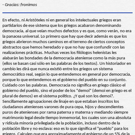
- Gracias: fronimos
En efecto, ni Aristóteles ni en general los intelectuales griegos eran
partidarios de ese sistema que los griegos acabaron denominando
democracia, al que veían muchos defectos y es que, como verán, no era
la panacea universal. Lo primero que hay que decir además es que los
griegos abrieron muchos caminos en el terreno de ciertos conceptos
abstractos que hemos heredado y que no hay que confundir con las
realizaciones prácticas. Muchas veces los filólogos helenistas les
alabarán las bondades de la democracia ateniense como la más pura
(ellos se basan casi sólo en las palabras de los textos). Un historiador en
cambio les dirá que nunca existió entre los griegos un sistema
democrático real, según lo que entendemos en general por democracia,
porque lo que entendemos es el gobierno del pueblo en su conjunto.
Cuidado con las palabras. Democracia no significa en griego clásico el
gobierno del pueblo, sino el poder de los "demoi" (demoi en griego es el
plural de demos) en el sistema político. ¿Y qué son los demoi?.
Sencillamente agrupaciones de linaje en que estaban inscritos los
ciudadanos atenienses varones de pura cepa, hijos y descendientes
puros de atenienses por rama paterna y materna y mediando siempre
matrimonio legal desde tiempo inmemorial, los cuales son una absoluta
y ridícula minoría privilegiada de la población, incluso dentro de la
población libre y no esclava: eso es lo que significa el "pueblo" para los
griegos. Calculen que era aproximadamente el gobierno de un 5% de la