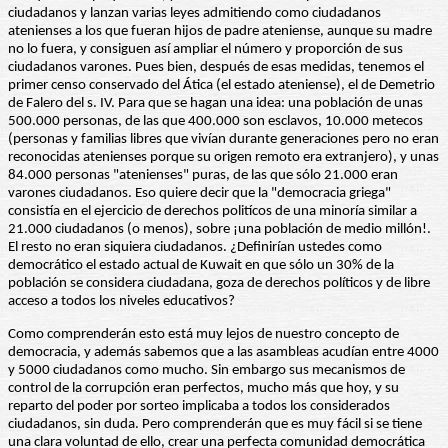
ciudadanos y lanzan varias leyes admitiendo como ciudadanos
atenienses a los que fueran hijos de padre ateniense, aunque su madre
no lo fuera, y consiguen así ampliar el número y proporción de sus
ciudadanos varones. Pues bien, después de esas medidas, tenemos el
primer censo conservado del Ática (el estado ateniense), el de Demetrio
de Falero del s. IV. Para que se hagan una idea: una población de unas
500.000 personas, de las que 400.000 son esclavos, 10.000 metecos
(personas y familias libres que vivían durante generaciones pero no eran
reconocidas atenienses porque su origen remoto era extranjero), y unas
84.000 personas "atenienses" puras, de las que sólo 21.000 eran
varones ciudadanos. Eso quiere decir que la "democracia griega"
consistía en el ejercicio de derechos politícos de una minoría similar a
21.000 ciudadanos (o menos), sobre ¡una población de medio millón!.
El resto no eran siquiera ciudadanos. ¿Definirían ustedes como
democrático el estado actual de Kuwait en que sólo un 30% de la
población se considera ciudadana, goza de derechos políticos y de libre
acceso a todos los niveles educativos?
Como comprenderán esto está muy lejos de nuestro concepto de
democracia, y además sabemos que a las asambleas acudían entre 4000
y 5000 ciudadanos como mucho. Sin embargo sus mecanismos de
control de la corrupción eran perfectos, mucho más que hoy, y su
reparto del poder por sorteo implicaba a todos los considerados
ciudadanos, sin duda. Pero comprenderán que es muy fácil si se tiene
una clara voluntad de ello, crear una perfecta comunidad democrática