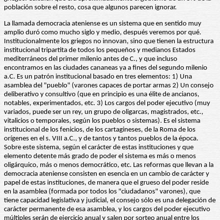
población sobre el resto, cosa que algunos parecen ignorar.
La llamada democracia ateniense es un sistema que en sentido muy
amplio duró como mucho siglo y medio, después veremos por qué.
Institucionalmente los griegos no innovan, sino que tienen la estructura
institucional tripartita de todos los pequeños y medianos Estados
mediterráneos del primer milenio antes de C., y que incluso
encontramos en las ciudades cananeas ya a fines del segundo milenio
a.C. Es un patrón institucional basado en tres elementos: 1) Una
asamblea del "pueblo" (varones capaces de portar armas 2) Un consejo
deliberativo y consultivo (que en principio es una élite de ancianos,
notables, experimentados, etc. 3) Los cargos del poder ejecutivo (muy
variados, puede ser un rey, un grupo de oligarcas, magistrados, etc.,
vitalicios o temporales, según los pueblos o sistemas). Es el sistema
institucional de los fenicios, de los cartagineses, de la Roma de los
orígenes en el s. VIII a.C., y de tantos y tantos pueblos de la época.
Sobre este sistema, según el carácter de estas instituciones y que
elemento detente más grado de poder el sistema es más o menos
oligárquico, más o menos democrático, etc. Las reformas que llevan a la
democracia ateniense consisten en esencia en un cambio de carácter y
papel de estas instituciones, de manera que el grueso del poder reside
en la asamblea (formada por todos los "ciudadanos" varones), que
tiene capacidad legislativa y judicial, el consejo sólo es una delegación de
carácter permanente de esa asamblea, y los cargos del poder ejecutivo
múltiples serán de ejercicio anual y salen por sorteo anual entre los