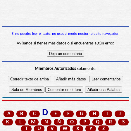
Si no puedes leer el texto, no uses el modo nocturno de tu navegador.
Avísanos si tienes más datos o si encuentras algún error.
Miembros Autorizados
solamente:
D
A
B
C
E
F
G
H
I
J
K
L
M
N
Ñ
O
P
Q
R
S
T
U
V
W
X
Y
Z