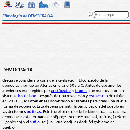
Etimología de DEMOCRACIA
DEMOCRACIA
Grecia se considera la cuna de la civilización. El concepto de la
democracia surgió en Atenas en el año 508 a.C. Antes de ese año, los
atenienses eran regidos por
aristócratas
y
tiranos
que mantuvieron un
sistema
draconiano
. Después de una revolución y
ostracismo
de Hipías
en 510 a.C., los Atenienses nombraron a Clístenes para crear una nueva
forma de gobierno. Esta debería permitir la participación del pueblo en
las decisiones
políticas
. Este fue el principio de la democracia. La palabra
democracia esta formada de δῆμος = (
demos
= pueblo), κράτος (
krátos
= gobierno) y el
sufijo
-ια (-ia = cualidad), es decir "el gobierno del
pueblo".