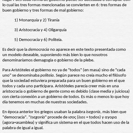
lo cual las tres formas mencionadas se convierten en 6: tres formas de
buen gobierno y tres formas de mal gobierno:
1) Monarquía y 2) Tiranía
3) Aristocracia y 4) Oligarquía
5) Democracia y 6) Politeia.
Es decir que la
democracia
no aparece en este texto presentada como
un modelo deseable, suponiendo más bien lo que nosotros
denominaríamos demagogia o gobierno de la plebe.
Para Aristóteles el gobierno no ya de "todos" (en masa) sino de "cada
uno" se denominaba
politeia
. Según parece no creía mucho el filósofo
que la sociedad estuviera preparada para un buen gobierno en el que
todos y cada uno participara. Aristóteles parecía creer más en una
aristocracia o gobierno de gente como es debido (clase media y juiciosa)
con cierta conexión a un gobierno de todos. Es más o menos lo que hoy
día tenemos en muchas de nuestras sociedades.
En época anterior los griegos usaban la palabra
isegoría
, más bien que
"democracia". "
Isegoría
" procede de ισος (
isos
= todos) y αγορα
(agora=asamblea) y significa un sistema en el que todos hacen uso de la
palabra de igual a igual.