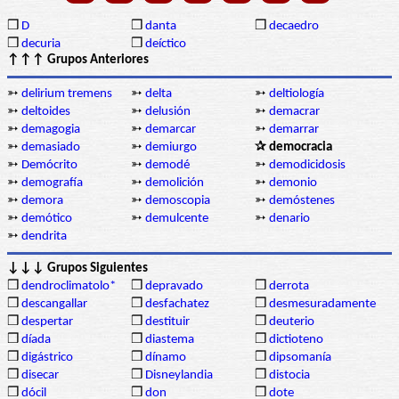
❒
D
❒
danta
❒
decaedro
❒
decuria
❒
deíctico
↑↑↑ Grupos Anteriores
➳
delirium tremens
➳
delta
➳
deltiología
➳
deltoides
➳
delusión
➳
demacrar
➳
demagogia
➳
demarcar
➳
demarrar
➳
demasiado
➳
demiurgo
✰ democracia
➳
Demócrito
➳
demodé
➳
demodicidosis
➳
demografía
➳
demolición
➳
demonio
➳
demora
➳
demoscopia
➳
demóstenes
➳
demótico
➳
demulcente
➳
denario
➳
dendrita
↓↓↓ Grupos Siguientes
❒
dendroclimatolo*
❒
depravado
❒
derrota
❒
descangallar
❒
desfachatez
❒
desmesuradamente
❒
despertar
❒
destituir
❒
deuterio
❒
díada
❒
diastema
❒
dictioteno
❒
digástrico
❒
dínamo
❒
dipsomanía
❒
disecar
❒
Disneylandia
❒
distocia
❒
dócil
❒
don
❒
dote