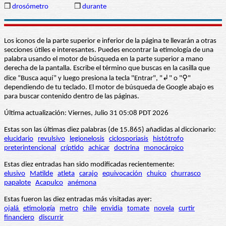
❒
drosómetro
❒
durante
Los iconos de la parte superior e inferior de la página te llevarán a otras
secciones útiles e interesantes. Puedes encontrar la etimología de una
palabra usando el motor de búsqueda en la parte superior a mano
derecha de la pantalla. Escribe el término que buscas en la casilla que
dice “Busca aquí” y luego presiona la tecla "Entrar", "↲" o "⚲"
dependiendo de tu teclado. El motor de búsqueda de Google abajo es
para buscar contenido dentro de las páginas.
Última actualización: Viernes, Julio 31 05:08 PDT 2026
Estas son las últimas diez palabras (de 15.865) añadidas al diccionario:
elucidario
revulsivo
legionelosis
ciclosporiasis
histótrofo
preterintencional
críptido
achicar
doctrina
monocárpico
Estas diez entradas han sido modificadas recientemente:
elusivo
Matilde
atleta
carajo
equivocación
chuico
churrasco
papalote
Acapulco
anémona
Estas fueron las diez entradas más visitadas ayer:
ojalá
etimología
metro
chile
envidia
tomate
novela
curtir
financiero
discurrir