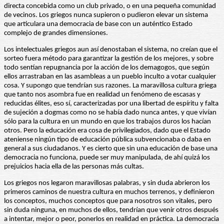
directa concebida como un club privado, o en una pequeña comunidad
de vecinos. Los griegos nunca supieron o pudieron elevar un sistema
que articulara una democracia de base con un auténtico Estado
complejo de grandes dimensiones.
Los intelectuales griegos aun así denostaban el sistema, no creían que el
sorteo fuera método para garantizar la gestión de los mejores, y sobre
todo sentían repugnancia por la acción de los demagogos, que según
ellos arrastraban en las asambleas a un pueblo inculto a votar cualquier
cosa. Y supongo que tendrían sus razones. La maravillosa cultura griega
que tanto nos asombra fue en realidad un fenómeno de escasas y
reducidas élites, eso sí, caracterizadas por una libertad de espíritu y falta
de sujeción a dogmas como no se había dado nunca antes, y que vivían
sólo para la cultura en un mundo en que los trabajos duros los hacían
otros. Pero la educación era cosa de privilegiados, dado que el Estado
ateniense ningún tipo de educación pública subvencionaba o daba en
general a sus ciudadanos. Y es cierto que sin una educación de base una
democracia no funciona, puede ser muy manipulada, de ahí quizá los
prejuicios hacia ella de las personas más cultas.
Los griegos nos legaron maravillosas palabras, y sin duda abrieron los
primeros caminos de nuestra cultura en muchos terrenos, y definieron
los conceptos, muchos conceptos que para nosotros son vitales, pero
sin duda ninguna, en muchos de ellos, tendrían que venir otros después
a intentar, mejor o peor, ponerlos en realidad en práctica. La democracia