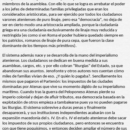
miembros de la asamblea. Con ello lo que se logra es arrebatar el poder
a los jefes de determinadas familias privilegiadas que eran los
considerados aristócratas, para ser ejercido por todos los ciudadanos
varones atenienses de puro linaje, pero esa "democracia", no deja de
ser en cierto modo una aristocracia ampliada, porque la ciudadanía
griega era una ciudadanía exclusivamente de linaje muy reducida y
restringida (es como si en Roma el poder hubiera quedado siempre en
los patricios, romanos de linaje de pura cepa, que fueron la clase
dominante de los tiempos más primitivos).
El sistema además nace y se desarrolla de la mano del imperialismo
ateniense. Los ciudadanos se dedican en buena medida a sus
asambleas, cargos, etc. y por ello cobran "liturgias" del Estado, ya que
abandonan sus asuntos. Jenofonte y otros autores nos cuentan cómo
miles de familias vivían de eso. ¿Y quién lo pagaba?. Sencillamente los
mismos que pagaron el Partenón: los impuestos de las ciudades
dominadas por Atenas que vive su momento álgido de su imperialismo
marítimo. Cuando tras la guerra del Peloponeso Atenas pierde su
imperio colonial y dejan de afluir tributos, esa democracia basada en la
explotación de otros empieza a tambalearse pues ya no pueden pagarse
las liturgias. El sistema sobrevive a duras penas y finalmente
desaparecerá, y sus instituciones independientes acabarán con la
expansión macedonia del s. IV. En el s. IV el estado ateniense debe sacar
los impuestos de sus propios ciudadanos, pero entonces se encuentra
con que tiene poquísimos, y entonces deciden ampliar el número de sus