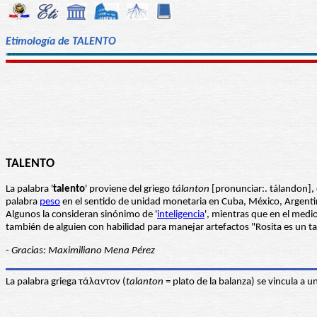
Etimología de TALENTO
TALENTO
La palabra '
talento
' proviene del griego
tálanton
[pronunciar:. tálandon], 
palabra
peso
en el sentido de unidad monetaria en Cuba, México, Argentina (
Algunos la consideran sinónimo de '
inteligencia
', mientras que en el medi
también de alguien con habilidad para manejar artefactos "Rosita es un tale
-
Gracias: Maximiliano Mena Pérez
La palabra griega τάλαντον (
talanton
= plato de la balanza) se vincula a u