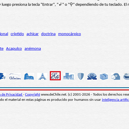
í” y luego presiona la tecla "Entrar", "↲" o "⚲" dependiendo de tu teclado.
ional
críptido
achicar
doctrina
monocárpico
te
Acapulco
anémona
ca de Privacidad
-
Copyright
www.deChile.net. (c) 2001-2026 - Todos los derechos res
do el material en estas páginas es producido por humanos sin usar
inteligencia artific