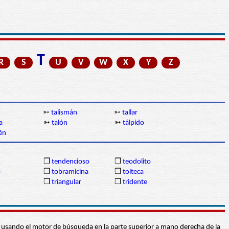
T
R
S
U
V
W
X
Y
Z
➳
talismán
➳
tallar
a
➳
talón
➳
tálpido
én
❒
tendencioso
❒
teodolito
o
❒
tobramicina
❒
tolteca
❒
triangular
❒
tridente
abra usando el motor de búsqueda en la parte superior a mano derecha de la