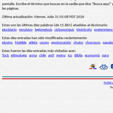
pantalla. Escribe el término que buscas en la casilla que dice “Busca aqu
las páginas.
Última actualización: Viernes, Julio 31 05:08 PDT 2026
Estas son las últimas diez palabras (de 15.865) añadidas al diccionario:
elucidario
revulsivo
legionelosis
ciclosporiasis
histótrofo
preterintenc
Estas diez entradas han sido modificadas recientemente:
elusivo
Matilde
atleta
carajo
equivocación
chuico
churrasco
papalo
Estas fueron las diez entradas más visitadas ayer:
Torá
etimología
arma
chile
anti
metro
ico
Biblia
economía
para
Políti
To