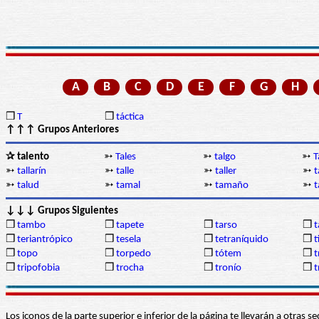
A
B
C
D
E
F
G
H
❒
T
❒
táctica
↑↑↑ Grupos Anteriores
✰ talento
➳
Tales
➳
talgo
➳
T
➳
tallarín
➳
talle
➳
taller
➳
t
➳
talud
➳
tamal
➳
tamaño
➳
t
↓↓↓ Grupos Siguientes
❒
tambo
❒
tapete
❒
tarso
❒
t
❒
teriantrópico
❒
tesela
❒
tetraníquido
❒
t
❒
topo
❒
torpedo
❒
tótem
❒
t
❒
tripofobia
❒
trocha
❒
tronío
❒
t
Los iconos de la parte superior e inferior de la página te llevarán a otra