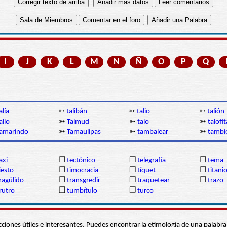
I
J
K
L
M
N
Ñ
O
P
Q
alía
➳
talibán
➳
talio
➳
talión
allo
➳
Talmud
➳
talo
➳
talofit
amarindo
➳
Tamaulipas
➳
tambalear
➳
tambi
axi
❒
tectónico
❒
telegrafía
❒
tema
iesto
❒
timocracia
❒
tíquet
❒
titani
ragúlido
❒
transgredir
❒
traquetear
❒
trazo
rutro
❒
tumbítulo
❒
turco
s secciones útiles e interesantes. Puedes encontrar la etimología de una pal