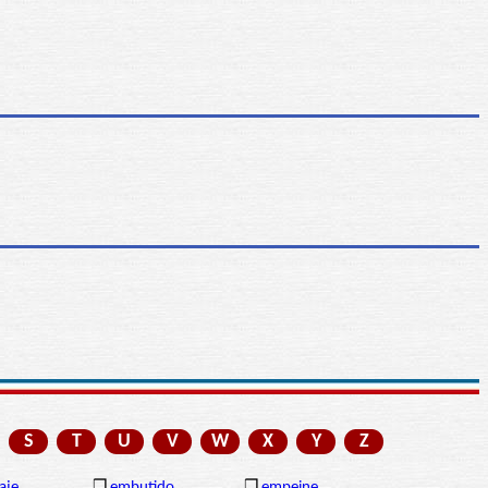
S
T
U
V
W
X
Y
Z
aje
❒
embutido
❒
empeine