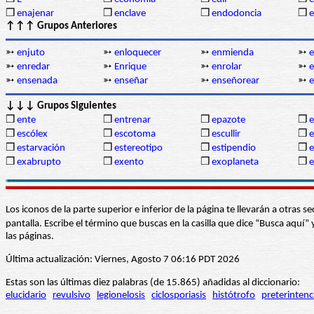
❒
enajenar
❒
enclave
❒
endodoncia
❒
↑↑↑ Grupos Anteriores
➳
enjuto
➳
enloquecer
➳
enmienda
➳
e
➳
enredar
➳
Enrique
➳
enrolar
➳
➳
ensenada
➳
enseñar
➳
enseñorear
➳
e
↓↓↓ Grupos Siguientes
❒
ente
❒
entrenar
❒
epazote
❒
e
❒
escólex
❒
escotoma
❒
escullir
❒
e
❒
estarvación
❒
estereotipo
❒
estipendio
❒
e
❒
exabrupto
❒
exento
❒
exoplaneta
❒
e
Los iconos de la parte superior e inferior de la página te llevarán a otra
pantalla. Escribe el término que buscas en la casilla que dice “Busca aqu
las páginas.
Última actualización: Viernes, Agosto 7 06:16 PDT 2026
Estas son las últimas diez palabras (de 15.865) añadidas al diccionario:
elucidario
revulsivo
legionelosis
ciclosporiasis
histótrofo
preterintenc