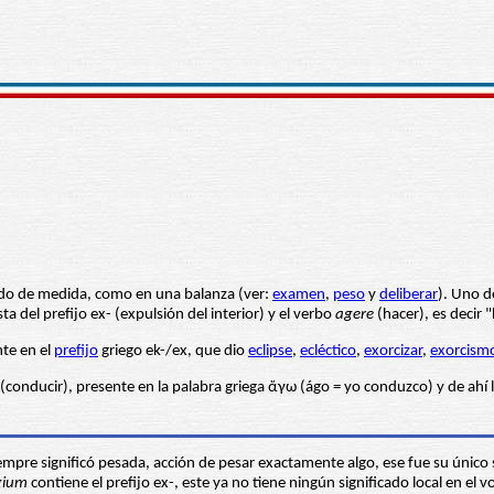
tido de medida, como en una balanza (ver:
examen
,
pes
o
y
deliberar
). Uno d
 del prefijo ex- (expulsión del interior) y el verbo
agere
(hacer), es decir 
nte en el
prefijo
griego ek-/ex, que dio
eclipse
,
ecléctico
,
exorcizar
,
exorcism
 (conducir), presente en la palabra griega ἄγω (ágo = yo conduzco) y de ahí 
empre significó pesada, acción de pesar exactamente algo, ese fue su único si
gium
contiene el prefijo ex-, este ya no tiene ningún significado local en el 