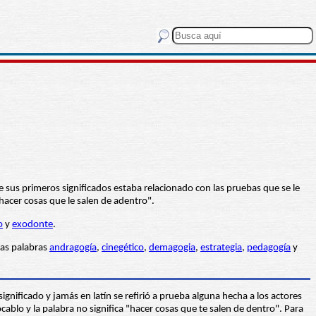
e sus primeros significados estaba relacionado con las pruebas que se le
"hacer cosas que le salen de adentro".
o
y
exodonte
.
las palabras
andragogía
,
cinegético
,
demagogia
,
estrategia
,
pedagogía
y
gnificado y jamás en latín se refirió a prueba alguna hecha a los actores
vocablo y la palabra no significa "hacer cosas que te salen de dentro". Para