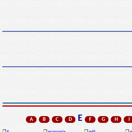
E
A
B
C
D
F
G
H
I
❒
E
❒
economía
❒
edil
❒