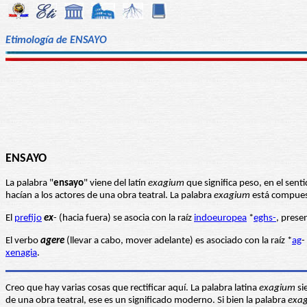
Etimología de ENSAYO
ENSAYO
La palabra "
ensayo
" viene del latín
exagium
que significa peso, en el sen
hacían a los actores de una obra teatral. La palabra
exagium
está compuesta
El
prefijo
ex
- (hacia fuera) se asocia con la raíz
indoeuropea
*
eghs-
, prese
El verbo
agere
(llevar a cabo, mover adelante) es asociado con la raíz *
ag
-
xenagia
.
Creo que hay varias cosas que rectificar aquí. La palabra latina
exagium
si
de una obra teatral, ese es un significado moderno. Si bien la palabra
exa