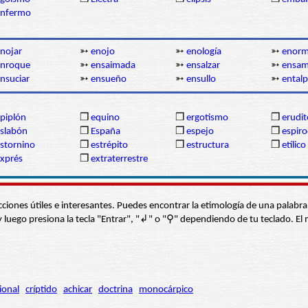
enfermo
nojar
➳
enojo
➳
enología
➳
enor
enroque
➳
ensaimada
➳
ensalzar
➳
ensam
nsuciar
➳
ensueño
➳
ensullo
➳
entalp
piplón
❒
equino
❒
ergotismo
❒
erudit
slabón
❒
España
❒
espejo
❒
espir
stornino
❒
estrépito
❒
estructura
❒
etílico
xprés
❒
extraterrestre
s secciones útiles e interesantes. Puedes encontrar la etimología de una pal
í” y luego presiona la tecla "Entrar", "↲" o "⚲" dependiendo de tu teclado.
ional
críptido
achicar
doctrina
monocárpico