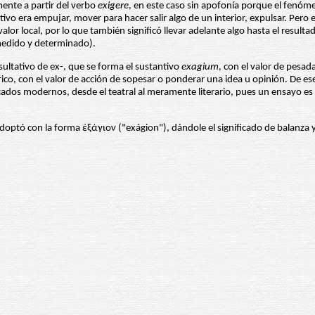
ente a partir del verbo
exigere
, en este caso sin apofonía porque el fenóm
ivo era empujar, mover para hacer salir algo de un interior, expulsar. Pero e
or local, por lo que también significó llevar adelante algo hasta el resultado
, medido y determinado).
esultativo de ex-, que se forma el sustantivo
exagium
, con el valor de pesada
o, con el valor de acción de sopesar o ponderar una idea u opinión. De ese 
ficados modernos, desde el teatral al meramente literario, pues un ensayo 
adoptó con la forma ἐξάγιον ("exágion"), dándole el significado de balanza