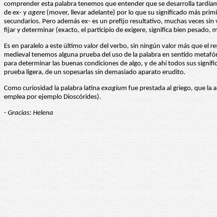
comprender esta palabra tenemos que entender que se desarrolla tardíam
de ex- y
agere
(mover, llevar adelante) por lo que su significado más primit
secundarios. Pero además ex- es un prefijo resultativo, muchas veces sin val
fijar y determinar (exacto, el participio de exigere, significa bien pesado
Es en paralelo a este último valor del verbo, sin ningún valor más que el r
medieval tenemos alguna prueba del uso de la palabra en sentido metafóric
para determinar las buenas condiciones de algo, y de ahí todos sus signi
prueba ligera, de un sopesarlas sin demasiado aparato erudito.
Como curiosidad la palabra latina
exagium
fue prestada al griego, que la 
emplea por ejemplo Dioscórides).
- Gracias: Helena