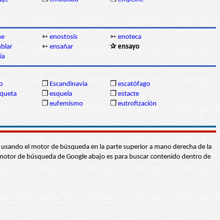
me
➳
enostosis
➳
enoteca
blar
➳
ensañar
✰ ensayo
ía
o
❒
Escandinavia
❒
escatófago
oqueta
❒
esquela
❒
estacte
❒
eufemismo
❒
eutrofización
abra usando el motor de búsqueda en la parte superior a mano derecha de la
 El motor de búsqueda de Google abajo es para buscar contenido dentro de