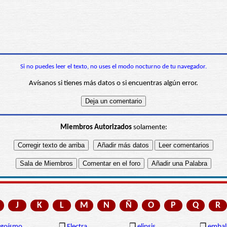
Si no puedes leer el texto, no uses el modo nocturno de tu navegador.
Avísanos si tienes más datos o si encuentras algún error.
Miembros Autorizados
solamente:
J
K
L
M
N
Ñ
O
P
Q
R
egoísmo
❒
Electra
❒
elipsis
❒
embal