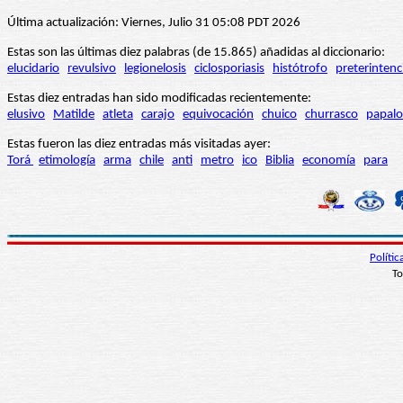
Última actualización: Viernes, Julio 31 05:08 PDT 2026
Estas son las últimas diez palabras (de 15.865) añadidas al diccionario:
elucidario
revulsivo
legionelosis
ciclosporiasis
histótrofo
preterintenc
Estas diez entradas han sido modificadas recientemente:
elusivo
Matilde
atleta
carajo
equivocación
chuico
churrasco
papalo
Estas fueron las diez entradas más visitadas ayer:
Torá
etimología
arma
chile
anti
metro
ico
Biblia
economía
para
Políti
To