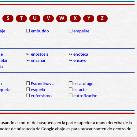
S
T
U
V
W
X
Y
Z
aje
❒
embutido
❒
empeine
me
➳
enostosis
➳
enoteca
blar
➳
ensañar
➳
ensayo
ía
o
❒
Escandinavia
❒
escatófago
oqueta
❒
esquela
❒
estacte
❒
eufemismo
❒
eutrofización
abra usando el motor de búsqueda en la parte superior a mano derecha de la
 El motor de búsqueda de Google abajo es para buscar contenido dentro de