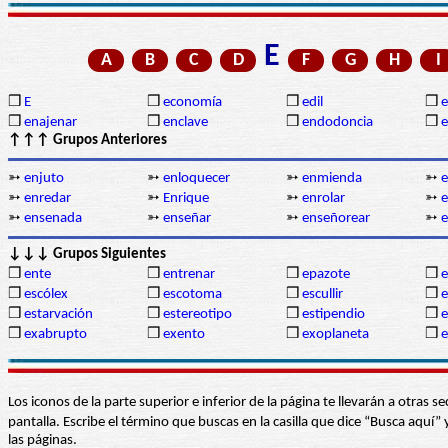
E
A
B
C
D
F
G
H
I
❒
E
❒
economía
❒
edil
❒
❒
enajenar
❒
enclave
❒
endodoncia
❒
↑↑↑ Grupos Anteriores
➳
enjuto
➳
enloquecer
➳
enmienda
➳
e
➳
enredar
➳
Enrique
➳
enrolar
➳
➳
ensenada
➳
enseñar
➳
enseñorear
➳
e
↓↓↓ Grupos Siguientes
❒
ente
❒
entrenar
❒
epazote
❒
e
❒
escólex
❒
escotoma
❒
escullir
❒
e
❒
estarvación
❒
estereotipo
❒
estipendio
❒
e
❒
exabrupto
❒
exento
❒
exoplaneta
❒
e
Los iconos de la parte superior e inferior de la página te llevarán a otra
pantalla. Escribe el término que buscas en la casilla que dice “Busca aqu
las páginas.