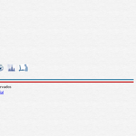
ervados
ial