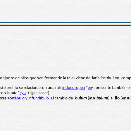
conjunto de hilos que van formando la tela) viene del latín
insubulum
, comp
Este prefijo se relaciona con una raíz
indoeuropea
*
en
-, presente también e
con la raíz *
syu
- (ligar, coser).
bras
acetábulo
y
infundíbulo
. El cambio de -
bulum
(
insu
bulum
) a -
llo
(ensu