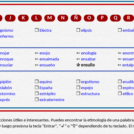
J
K
L
M
N
Ñ
O
P
Q
R
egoísmo
❒
Electra
❒
elipsis
❒
embal
enfermo
nojar
➳
enojo
➳
enología
➳
enor
enroque
➳
ensaimada
➳
ensalzar
➳
ensam
nsuciar
➳
ensueño
✰ ensullo
➳
entalp
piplón
❒
equino
❒
ergotismo
❒
erudit
slabón
❒
España
❒
espejo
❒
espir
stornino
❒
estrépito
❒
estructura
❒
etílico
xprés
❒
extraterrestre
s secciones útiles e interesantes. Puedes encontrar la etimología de una pal
í” y luego presiona la tecla "Entrar", "↲" o "⚲" dependiendo de tu teclado.