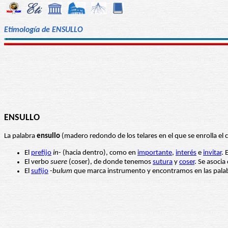
Etimología de ENSULLO
ENSULLO
La palabra
ensullo
(madero redondo de los telares en el que se enrolla el 
El
prefijo
in
- (hacia dentro), como en
importante
,
interés
e
invitar
. 
El verbo
suere
(coser), de donde tenemos
sutura
y
coser
. Se asocia 
El
sufijo
-
bulum
que marca instrumento y encontramos en las pala