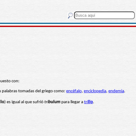
uesto con:
n palabras tomadas del griego como:
encéfalo
,
enciclopedia
,
endemia
.
llo
) es igual al que sufrió
tri
bulum
para llegar a
tri
llo
.