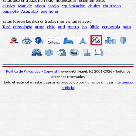
Estas diez entradas han sido modificadas recientemente:
elusivo
Matilde
atleta
carajo
equivocación
chuico
churrasco
papalote
Acapulco
anémona
Estas fueron las diez entradas más visitadas ayer:
Torá
etimología
arma
chile
anti
metro
ico
Biblia
economía
para
Política de Privacidad
-
Copyright
www.deChile.net. (c) 2001-2026 - Todos los
derechos reservados
Todo el material en estas páginas es producido por humanos sin usar
inteligencia
artificial