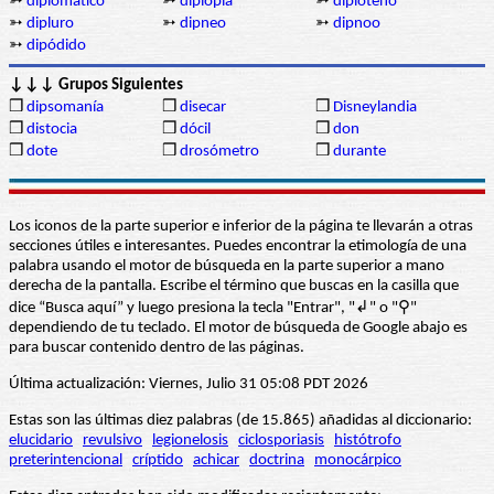
➳
diplomático
➳
diplopía
➳
diploteno
➳
dipluro
➳
dipneo
➳
dipnoo
➳
dipódido
↓↓↓ Grupos Siguientes
❒
dipsomanía
❒
disecar
❒
Disneylandia
❒
distocia
❒
dócil
❒
don
❒
dote
❒
drosómetro
❒
durante
Los iconos de la parte superior e inferior de la página te llevarán a otras
secciones útiles e interesantes. Puedes encontrar la etimología de una
palabra usando el motor de búsqueda en la parte superior a mano
derecha de la pantalla. Escribe el término que buscas en la casilla que
dice “Busca aquí” y luego presiona la tecla "Entrar", "↲" o "⚲"
dependiendo de tu teclado. El motor de búsqueda de Google abajo es
para buscar contenido dentro de las páginas.
Última actualización: Viernes, Julio 31 05:08 PDT 2026
Estas son las últimas diez palabras (de 15.865) añadidas al diccionario:
elucidario
revulsivo
legionelosis
ciclosporiasis
histótrofo
preterintencional
críptido
achicar
doctrina
monocárpico