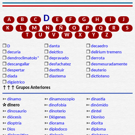
D
A
B
C
E
F
G
H
I
J
K
L
M
N
Ñ
O
P
Q
R
S
T
U
V
W
X
Y
Z
❒
D
❒
danta
❒
decaedro
❒
decuria
❒
deíctico
❒
delirium tremens
❒
dendroclimatolo*
❒
depravado
❒
derrota
❒
descangallar
❒
desfachatez
❒
desmesuradamente
❒
despertar
❒
destituir
❒
deuterio
❒
díada
❒
diastema
❒
dictioteno
❒
digástrico
↑↑↑ Grupos Anteriores
➳
dínamo
➳
dinamoscopio
➳
dinastía
✰ dinero
➳
dinofobia
➳
dinómido
➳
dinosaurio
➳
dinoterio
➳
dintel
➳
diócesis
➳
Diógenes
➳
Dioniso
➳
dioptría
➳
diorama
➳
diorita
➳
Dios
➳
diplodoco
➳
diploma