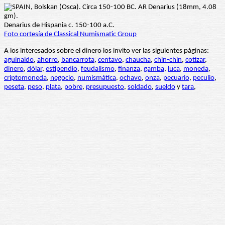
Denarius de Hispania c. 150-100 a.C.
Foto cortesía de Classical Numismatic Group
A los interesados sobre el dinero los invito ver las siguientes páginas:
aguinaldo
,
ahorro
,
bancarrota
,
centavo
,
chaucha
,
chin-chin
,
cotizar
,
dinero
,
dólar
,
estipendio
,
feudalismo
,
finanza
,
gamba
,
luca
,
moneda
,
criptomoneda
,
negocio
,
numismática
,
ochavo
,
onza
,
pecuario
,
peculio
,
peseta
,
peso
,
plata
,
pobre
,
presupuesto
,
soldado
,
sueldo
y
tara
,