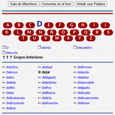
D
A
B
C
E
F
G
H
I
J
K
L
M
N
Ñ
O
P
Q
R
S
T
U
V
W
X
Y
Z
❒
D
❒
danta
❒
decaedro
❒
decuria
↑↑↑ Grupos Anteriores
➳
deíctico
➳
deidad
➳
deiforme
➳
Deimos
✰ dejar
➳
delante
➳
delco
➳
delegado
➳
deleitar
➳
delete
➳
deletéreo
➳
deleznable
➳
delfín
➳
Delfos
➳
delgado
➳
Delia
➳
deliberar
➳
delicado
➳
delicatessen
➳
delicia
➳
delicuescente
➳
delincuente
➳
delineante
➳
delinear
➳
delirar