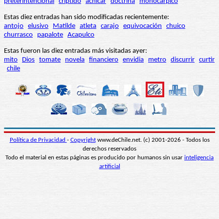
preterintencional
críptido
achicar
doctrina
monocárpico
Estas diez entradas han sido modificadas recientemente:
antojo
elusivo
Matilde
atleta
carajo
equivocación
chuico
churrasco
papalote
Acapulco
Estas fueron las diez entradas más visitadas ayer:
mito
Dios
tomate
novela
financiero
envidia
metro
discurrir
curtir
chile
Política de Privacidad
-
Copyright
www.deChile.net. (c) 2001-2026 - Todos los
derechos reservados
Todo el material en estas páginas es producido por humanos sin usar
inteligencia
artificial