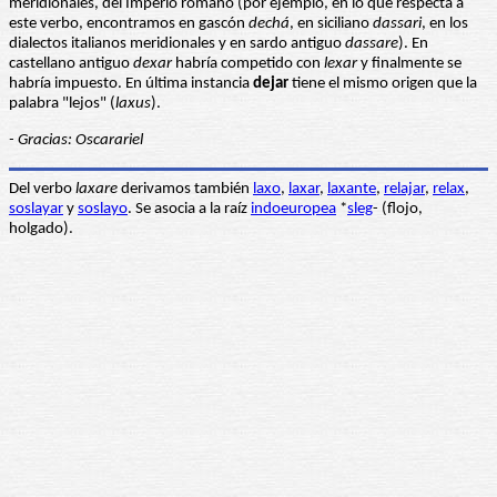
meridionales, del Imperio romano (por ejemplo, en lo que respecta a
este verbo, encontramos en gascón
dechá
, en siciliano
dassari
, en los
dialectos italianos meridionales y en sardo antiguo
dassare
). En
castellano antiguo
dexar
habría competido con
lexar
y finalmente se
habría impuesto. En última instancia
dejar
tiene el mismo origen que la
palabra "lejos" (
laxus
).
- Gracias: Oscarariel
Del verbo
laxare
derivamos también
laxo
,
laxar
,
laxante
,
relajar
,
relax
,
soslayar
y
soslayo
. Se asocia a la raíz
indoeuropea
*
sleg
- (flojo,
holgado).