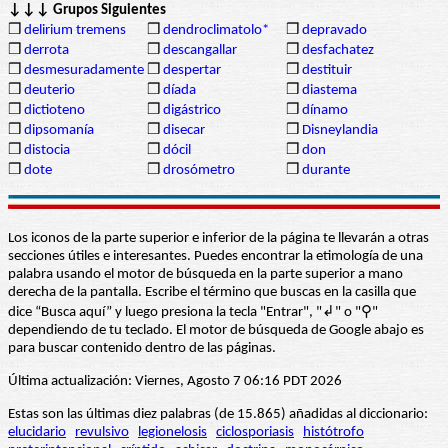
↓↓↓ Grupos Siguientes
❒
delirium tremens
❒
dendroclimatolo*
❒
depravado
❒
derrota
❒
descangallar
❒
desfachatez
❒
desmesuradamente
❒
despertar
❒
destituir
❒
deuterio
❒
díada
❒
diastema
❒
dictioteno
❒
digástrico
❒
dínamo
❒
dipsomanía
❒
disecar
❒
Disneylandia
❒
distocia
❒
dócil
❒
don
❒
dote
❒
drosómetro
❒
durante
Los iconos de la parte superior e inferior de la página te llevarán a otras
secciones útiles e interesantes. Puedes encontrar la etimología de una
palabra usando el motor de búsqueda en la parte superior a mano
derecha de la pantalla. Escribe el término que buscas en la casilla que
dice “Busca aquí” y luego presiona la tecla "Entrar", "↲" o "⚲"
dependiendo de tu teclado. El motor de búsqueda de Google abajo es
para buscar contenido dentro de las páginas.
Última actualización: Viernes, Agosto 7 06:16 PDT 2026
Estas son las últimas diez palabras (de 15.865) añadidas al diccionario:
elucidario
revulsivo
legionelosis
ciclosporiasis
histótrofo