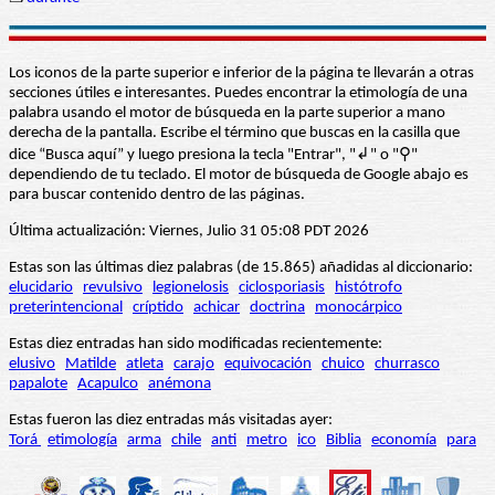
Los iconos de la parte superior e inferior de la página te llevarán a otras
secciones útiles e interesantes. Puedes encontrar la etimología de una
palabra usando el motor de búsqueda en la parte superior a mano
derecha de la pantalla. Escribe el término que buscas en la casilla que
dice “Busca aquí” y luego presiona la tecla "Entrar", "↲" o "⚲"
dependiendo de tu teclado. El motor de búsqueda de Google abajo es
para buscar contenido dentro de las páginas.
Última actualización: Viernes, Julio 31 05:08 PDT 2026
Estas son las últimas diez palabras (de 15.865) añadidas al diccionario:
elucidario
revulsivo
legionelosis
ciclosporiasis
histótrofo
preterintencional
críptido
achicar
doctrina
monocárpico
Estas diez entradas han sido modificadas recientemente:
elusivo
Matilde
atleta
carajo
equivocación
chuico
churrasco
papalote
Acapulco
anémona
Estas fueron las diez entradas más visitadas ayer:
Torá
etimología
arma
chile
anti
metro
ico
Biblia
economía
para