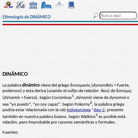
Etimología de DINÁMICO
DINÁMICO
La palabra
dinámico
viene del griego δυναμικός (
dynamikós
= fuerte,
poderoso) y esta deriva (usando el sufijo de relación -ikos) de δύναμις
1
(
dýnamis
= fuerza). Según Corominas
,
dýnamis
viene de
dynamai
o
2
sea "yo puedo", "yo soy capaz". Según Pokorny
, la palabra griega
podría estar relacionada con la raíz
indoeuropea
*
deu-2
, presente
3
también en nuestra palabra bueno. Según Watkins
es posible está
relación, pero improbable por razones semánticas y formales.
Fuentes: