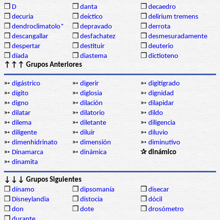
❒
D
❒
danta
❒
decaedro
❒
decuria
❒
deíctico
❒
delirium tremens
❒
dendroclimatolo*
❒
depravado
❒
derrota
❒
descangallar
❒
desfachatez
❒
desmesuradamente
❒
despertar
❒
destituir
❒
deuterio
❒
díada
❒
diastema
❒
dictioteno
↑↑↑ Grupos Anteriores
➳
digástrico
➳
digerir
➳
digitígrado
➳
dígito
➳
diglosia
➳
dignidad
➳
digno
➳
dilación
➳
dilapidar
➳
dilatar
➳
dilatorio
➳
dildo
➳
dilema
➳
diletante
➳
diligencia
➳
diligente
➳
diluir
➳
diluvio
➳
dimenhidrinato
➳
dimensión
➳
diminutivo
➳
Dinamarca
➳
dinámica
✰ dinámico
➳
dinamita
↓↓↓ Grupos Siguientes
❒
dínamo
❒
dipsomanía
❒
disecar
❒
Disneylandia
❒
distocia
❒
dócil
❒
don
❒
dote
❒
drosómetro
❒
durante