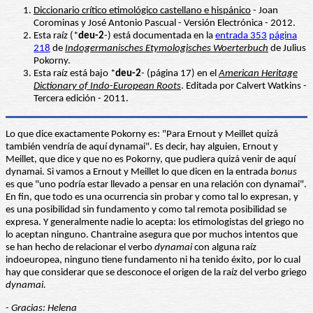
Diccionario crítico etimológico castellano e hispánico
- Joan
Corominas y José Antonio Pascual - Versión Electrónica - 2012.
Esta raíz (*
deu-2
-) está documentada en la
entrada 353
página
218
de
Indogermanisches Etymologisches Woerterbuch
de Julius
Pokorny.
Esta raíz está bajo *
deu-2
- (página 17) en el
American Heritage
Dictionary of Indo-European Roots
. Editada por Calvert Watkins -
Tercera edición - 2011.
Lo que dice exactamente Pokorny es: "Para Ernout y Meillet quizá
también vendría de aquí dynamai". Es decir, hay alguien, Ernout y
Meillet, que dice y que no es Pokorny, que pudiera quizá venir de aquí
dynamai. Si vamos a Ernout y Meillet lo que dicen en la entrada
bonus
es que "uno podría estar llevado a pensar en una relación con dynamai".
En fin, que todo es una ocurrencia sin probar y como tal lo expresan, y
es una posibilidad sin fundamento y como tal remota posibilidad se
expresa. Y generalmente nadie lo acepta: los etimologistas del griego no
lo aceptan ninguno. Chantraine asegura que por muchos intentos que
se han hecho de relacionar el verbo
dynamai
con alguna raíz
indoeuropea, ninguno tiene fundamento ni ha tenido éxito, por lo cual
hay que considerar que se desconoce el origen de la raíz del verbo griego
dynamai.
- Gracias: Helena