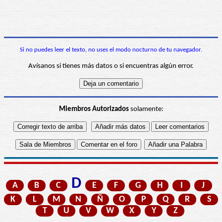
Si no puedes leer el texto, no uses el modo nocturno de tu navegador.
Avísanos si tienes más datos o si encuentras algún error.
Miembros Autorizados
solamente:
D
A
B
C
E
F
G
H
I
J
K
L
M
N
Ñ
O
P
Q
R
S
T
U
V
W
X
Y
Z