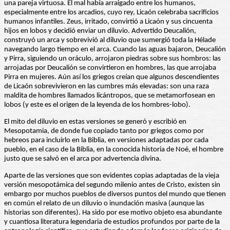
una pareja virtuosa. El mal había arraigado entre los humanos,
especialmente entre los arcadios, cuyo rey, Licaón celebraba sacrificios
humanos infantiles. Zeus, irritado, convirtió a Licaón y sus cincuenta
hijos en lobos y decidió enviar un diluvio. Advertido Deucalión,
construyó un arca y sobrevivió al diluvio que sumergió toda la Hélade
navegando largo tiempo en el arca. Cuando las aguas bajaron, Deucalión
y Pirra, siguiendo un oráculo, arrojaron piedras sobre sus hombros: las
arrojadas por Deucalión se convirtieron en hombres, las que arrojaba
Pirra en mujeres. Aún así los griegos creían que algunos descendientes
de Licaón sobrevivieron en las cumbres más elevadas: son una raza
maldita de hombres llamados licántropos, que se metamorfosean en
lobos (y este es el origen de la leyenda de los hombres-lobo).
El mito del diluvio en estas versiones se generó y escribió en
Mesopotamia, de donde fue copiado tanto por griegos como por
hebreos para incluirlo en la Biblia, en versiones adaptadas por cada
pueblo, en el caso de la Biblia, en la conocida historia de Noé, el hombre
justo que se salvó en el arca por advertencia divina.
Aparte de las versiones que son evidentes copias adaptadas de la vieja
versión mesopotámica del segundo milenio antes de Cristo, existen sin
embargo por muchos pueblos de diversos puntos del mundo que tienen
en común el relato de un diluvio o inundación masiva (aunque las
historias son diferentes). Ha sido por ese motivo objeto esa abundante
y cuantiosa literatura legendaria de estudios profundos por parte de la