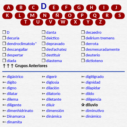
D
A
B
C
E
F
G
H
I
J
K
L
M
N
Ñ
O
P
Q
R
S
T
U
V
W
X
Y
Z
❒
D
❒
danta
❒
decaedro
❒
decuria
❒
deíctico
❒
delirium tremens
❒
dendroclimatolo*
❒
depravado
❒
derrota
❒
descangallar
❒
desfachatez
❒
desmesuradamente
❒
despertar
❒
destituir
❒
deuterio
❒
díada
❒
diastema
❒
dictioteno
↑↑↑ Grupos Anteriores
➳
digástrico
➳
digerir
➳
digitígrado
➳
dígito
➳
diglosia
➳
dignidad
➳
digno
➳
dilación
➳
dilapidar
➳
dilatar
➳
dilatorio
➳
dildo
➳
dilema
➳
diletante
➳
diligencia
➳
diligente
➳
diluir
✰ diluvio
➳
dimenhidrinato
➳
dimensión
➳
diminutivo
➳
Dinamarca
➳
dinámica
➳
dinámico
➳
dinamita