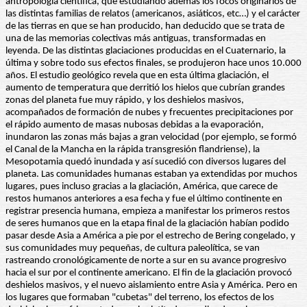
antropología científica, que estudiando además los focos originarios de
las distintas familias de relatos (americanos, asiáticos, etc…) y el carácter
de las tierras en que se han producido, han deducido que se trata de
una de las memorias colectivas más antiguas, transformadas en
leyenda. De las distintas glaciaciones producidas en el Cuaternario, la
última y sobre todo sus efectos finales, se produjeron hace unos 10.000
años. El estudio geológico revela que en esta última glaciación, el
aumento de temperatura que derritió los hielos que cubrían grandes
zonas del planeta fue muy rápido, y los deshielos masivos,
acompañados de formación de nubes y frecuentes precipitaciones por
el rápido aumento de masas nubosas debidas a la evaporación,
inundaron las zonas más bajas a gran velocidad (por ejemplo, se formó
el Canal de la Mancha en la rápida transgresión flandriense), la
Mesopotamia quedó inundada y así sucedió con diversos lugares del
planeta. Las comunidades humanas estaban ya extendidas por muchos
lugares, pues incluso gracias a la glaciación, América, que carece de
restos humanos anteriores a esa fecha y fue el último continente en
registrar presencia humana, empieza a manifestar los primeros restos
de seres humanos que en la etapa final de la glaciación habían podido
pasar desde Asia a América a pie por el estrecho de Bering congelado, y
sus comunidades muy pequeñas, de cultura paleolítica, se van
rastreando cronológicamente de norte a sur en su avance progresivo
hacia el sur por el continente americano. El fin de la glaciación provocó
deshielos masivos, y el nuevo aislamiento entre Asia y América. Pero en
los lugares que formaban "cubetas" del terreno, los efectos de los