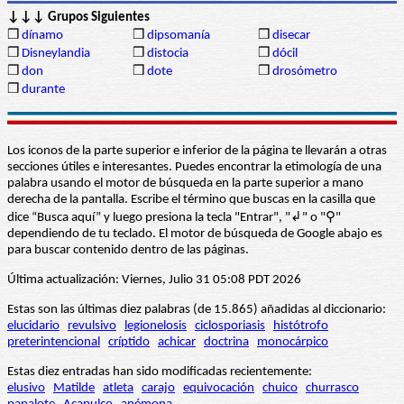
↓↓↓ Grupos Siguientes
❒
dínamo
❒
dipsomanía
❒
disecar
❒
Disneylandia
❒
distocia
❒
dócil
❒
don
❒
dote
❒
drosómetro
❒
durante
Los iconos de la parte superior e inferior de la página te llevarán a otras
secciones útiles e interesantes. Puedes encontrar la etimología de una
palabra usando el motor de búsqueda en la parte superior a mano
derecha de la pantalla. Escribe el término que buscas en la casilla que
dice “Busca aquí” y luego presiona la tecla "Entrar", "↲" o "⚲"
dependiendo de tu teclado. El motor de búsqueda de Google abajo es
para buscar contenido dentro de las páginas.
Última actualización: Viernes, Julio 31 05:08 PDT 2026
Estas son las últimas diez palabras (de 15.865) añadidas al diccionario:
elucidario
revulsivo
legionelosis
ciclosporiasis
histótrofo
preterintencional
críptido
achicar
doctrina
monocárpico
Estas diez entradas han sido modificadas recientemente:
elusivo
Matilde
atleta
carajo
equivocación
chuico
churrasco