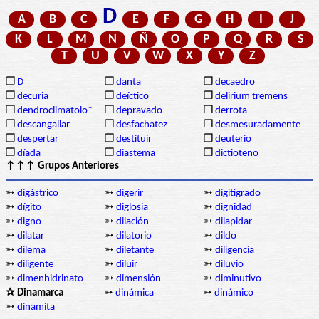
D
A
B
C
E
F
G
H
I
J
K
L
M
N
Ñ
O
P
Q
R
S
T
U
V
W
X
Y
Z
❒
D
❒
danta
❒
decaedro
❒
decuria
❒
deíctico
❒
delirium tremens
❒
dendroclimatolo*
❒
depravado
❒
derrota
❒
descangallar
❒
desfachatez
❒
desmesuradamente
❒
despertar
❒
destituir
❒
deuterio
❒
díada
❒
diastema
❒
dictioteno
↑↑↑ Grupos Anteriores
➳
digástrico
➳
digerir
➳
digitígrado
➳
dígito
➳
diglosia
➳
dignidad
➳
digno
➳
dilación
➳
dilapidar
➳
dilatar
➳
dilatorio
➳
dildo
➳
dilema
➳
diletante
➳
diligencia
➳
diligente
➳
diluir
➳
diluvio
➳
dimenhidrinato
➳
dimensión
➳
diminutivo
✰ Dinamarca
➳
dinámica
➳
dinámico
➳
dinamita