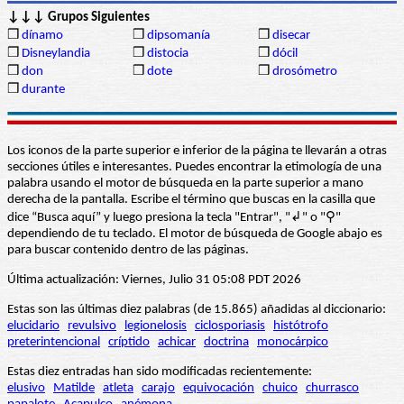
↓↓↓ Grupos Siguientes
❒
dínamo
❒
dipsomanía
❒
disecar
❒
Disneylandia
❒
distocia
❒
dócil
❒
don
❒
dote
❒
drosómetro
❒
durante
Los iconos de la parte superior e inferior de la página te llevarán a otras
secciones útiles e interesantes. Puedes encontrar la etimología de una
palabra usando el motor de búsqueda en la parte superior a mano
derecha de la pantalla. Escribe el término que buscas en la casilla que
dice “Busca aquí” y luego presiona la tecla "Entrar", "↲" o "⚲"
dependiendo de tu teclado. El motor de búsqueda de Google abajo es
para buscar contenido dentro de las páginas.
Última actualización: Viernes, Julio 31 05:08 PDT 2026
Estas son las últimas diez palabras (de 15.865) añadidas al diccionario:
elucidario
revulsivo
legionelosis
ciclosporiasis
histótrofo
preterintencional
críptido
achicar
doctrina
monocárpico
Estas diez entradas han sido modificadas recientemente:
elusivo
Matilde
atleta
carajo
equivocación
chuico
churrasco