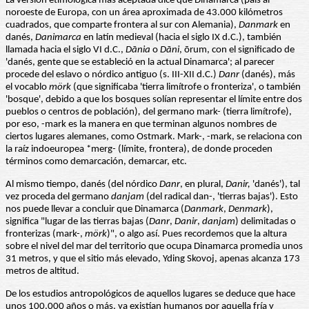
La versión etimológica más aceptada dice que Dinamarca (país al
noroeste de Europa, con un área aproximada de 43.000 kilómetros
cuadrados, que comparte frontera al sur con Alemania),
Danmark
en
danés,
Danimarca
en latín medieval (hacia el siglo IX d.C.), también
llamada hacia el siglo VI d.C.,
Dānia
o
Dāni
, ōrum, con el significado de
'danés, gente que se estableció en la actual Dinamarca'; al parecer
procede del eslavo o nórdico antiguo (s. III-XII d.C.)
Danr
(danés), más
el vocablo
mörk
(que significaba 'tierra limítrofe o fronteriza', o también
'bosque', debido a que los bosques solían representar el límite entre dos
pueblos o centros de población)
,
del germano mark- (tierra limítrofe),
por eso, -mark es la manera en que terminan algunos nombres de
ciertos lugares alemanes, como Ostmark. Mark-, -mark, se relaciona con
la raíz indoeuropea *merg- (límite, frontera), de donde proceden
términos como demarcación, demarcar, etc.
Al mismo tiempo, danés (del nórdico
Danr
, en plural,
Danir,
'danés'), tal
vez proceda del germano
danjam
(del radical dan-, 'tierras bajas'). Esto
nos puede llevar a concluir que Dinamarca (
Danmark
,
Denmark
),
significa "lugar de las tierras bajas (
Danr
,
Danir
,
danjam
) delimitadas o
fronterizas (mark-,
mörk
)", o algo así. Pues recordemos que la altura
sobre el nivel del mar del territorio que ocupa Dinamarca promedia unos
31 metros, y que el sitio más elevado, Yding Skovoj, apenas alcanza 173
metros de altitud.
De los estudios antropológicos de aquellos lugares se deduce que hace
unos 100.000 años o más, ya existían humanos por aquella fría y