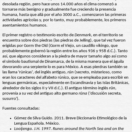
desolada región, pero hace unos 14.000 años el clima comenzó a
tornarse más benigno y gradualmente fue creciendo la presencia
humana, hasta que allá por el año 3000 a.C., comenzaron las primeras
actividades agrícolas y, por lo tanto, muy probablemente, los primeros
asentamientos humanos.
El primer registro o testimonio escrito de
Denmark
, en el territorio se
encuentra sobre dos piedras (las piedras de Jelling), que tal vez fueron
erigidas por Gorm the Old (Gorm el Viejo, un caudillo vikingo, que
probablemente gobernó la región entre los años 936 y 958 d.C.). Tanto
así, que algunos consideran a la piedra de mayor tamaño algo así como
el símbolo bautismal de Dinamarca, de la misma manera que el águila
devorando una serpiente lo es para México. A esas pierdras también se
las llama 'rúnicas', del inglés antiguo,
rūn
(secreto, misterioso, como
eran los caracteres del alfabeto rúnico, que se empleaba para escribir en
lenguas germánicas, especialmente en Escandinavia y las Islas Británicas,
alrededor de los siglos II y VII d.C.). El antiguo término inglés
rūn
,
provenía a su vez del antiguo alto germano
rūna
('discusión secreta,
susurro').
Fuentes consultadas:
Gómez de Silva Guido. 2011. Breve Diccionario Etimológico de la
Lengua Española. México.
Looijenga. J.H. 1997. Runes around the North Sea and on the