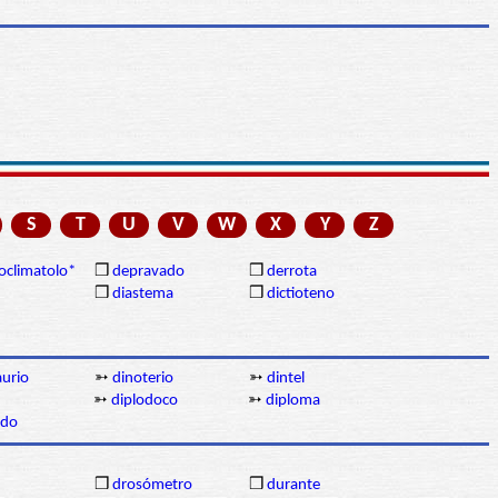
S
T
U
V
W
X
Y
Z
oclimatolo*
❒
depravado
❒
derrota
❒
diastema
❒
dictioteno
aurio
➳
dinoterio
➳
dintel
➳
diplodoco
➳
diploma
ido
❒
drosómetro
❒
durante