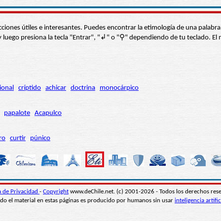
s secciones útiles e interesantes. Puedes encontrar la etimología de una pal
í” y luego presiona la tecla "Entrar", "↲" o "⚲" dependiendo de tu teclado.
ional
críptido
achicar
doctrina
monocárpico
papalote
Acapulco
ro
curtir
púnico
ca de Privacidad
-
Copyright
www.deChile.net. (c) 2001-2026 - Todos los derechos res
do el material en estas páginas es producido por humanos sin usar
inteligencia artific