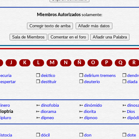
Miembros Autorizados
solamente:
J
K
L
M
N
Ñ
O
P
Q
R
ecuria
❒
deíctico
❒
delirium tremens
❒
dendr
espertar
❒
destituir
❒
deuterio
❒
díada
inero
➳
dinofobia
➳
dinómido
➳
dinos
ioptría
➳
diorama
➳
diorita
➳
Dios
ipluro
➳
dipneo
➳
dipnoo
➳
dipód
istocia
❒
dócil
❒
don
❒
dote