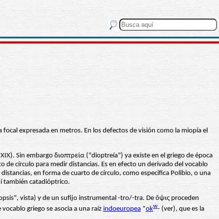
ia focal expresada en metros. En los defectos de visión como la miopía el
 XIX). Sin embargo διοπτρεία ("dioptreía") ya existe en el griego de época
to de círculo para medir distancias. Es en efecto un derivado del vocablo
distancias, en forma de cuarto de círculo, como especifica Polibio, o una
í también catadióptrico.
"opsis", vista) y de un sufijo instrumental -tro/-tra. De ὄψις proceden
w
 vocablo griego se asocia a una raíz
indoeuropea
*
ok
- (ver), que es la