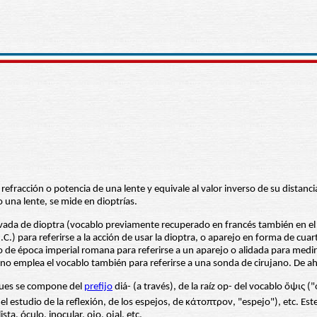
refracción o potencia de una lente y equivale al valor inverso de su distanc
 una lente, se mide en dioptrías.
erivada de dioptra (vocablo previamente recuperado en francés también en el
.) para referirse a la acción de usar la dioptra, o aparejo en forma de cuar
o de época imperial romana para referirse a un aparejo o alidada para medir 
o emplea el vocablo también para referirse a una sonda de cirujano. De ah
 pues se compone del
prefijo
diá- (a través), de la raíz op- del vocablo ὄψις (
l estudio de la reflexión, de los espejos, de κάτοπτρον, "espejo"), etc. Este
ta, óculo, inocular, ojo, ojal, etc.