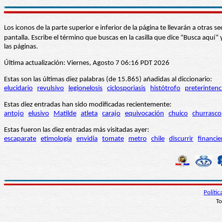
Los iconos de la parte superior e inferior de la página te llevarán a otra
pantalla. Escribe el término que buscas en la casilla que dice “Busca aqu
las páginas.
Última actualización: Viernes, Agosto 7 06:16 PDT 2026
Estas son las últimas diez palabras (de 15.865) añadidas al diccionario:
elucidario
revulsivo
legionelosis
ciclosporiasis
histótrofo
preterintenc
Estas diez entradas han sido modificadas recientemente:
antojo
elusivo
Matilde
atleta
carajo
equivocación
chuico
churrasco
Estas fueron las diez entradas más visitadas ayer:
escaparate
etimología
envidia
tomate
metro
chile
discurrir
financie
Políti
To