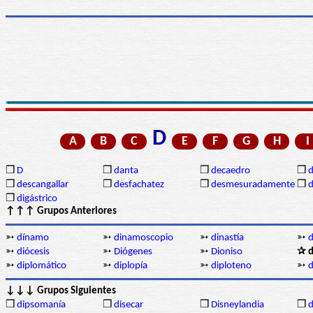
D
A
B
C
E
F
G
H
I
❒
D
❒
danta
❒
decaedro
❒
d
❒
descangallar
❒
desfachatez
❒
desmesuradamente
❒
d
❒
digástrico
↑↑↑ Grupos Anteriores
➳
dínamo
➳
dinamoscopio
➳
dinastía
➳
d
➳
diócesis
➳
Diógenes
➳
Dioniso
✰ d
➳
diplomático
➳
diplopía
➳
diploteno
➳
d
↓↓↓ Grupos Siguientes
❒
dipsomanía
❒
disecar
❒
Disneylandia
❒
d