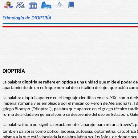
Etimología de DIOPTRÍA
DIOPTRÍA
La palabra
dioptría
se refiere en óptica a una unidad que mide el poder de 
apartamiento de un enfoque normal del cristalino del ojo, que actúa como
La palabra dioptría aparece en el lenguaje científico en el s. XIX, como d
imperial romana y es empleada por el mecánico Herón de Alejandría (s. I d.C
griego δίοπτρα ("dioptra"), palabra que aparece en el griego técnico tardí
forma de alidada en general como se desprende del uso en Estrabón. Galen
La palabra δίοπτρα significa exactamente "aparejo para mirar a través",
también palabras como óptico, biopsia, autopsia, optometría, catóptrica (e
misma a la que está vinculada la palabra latina
oculus
(ojo), de donde oculis