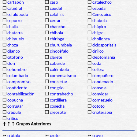
❒
cartabón
❒
caso
❒
cataléctico
❒
catedral
❒
caudal
❒
cebada
❒
cefalópodo
❒
celofisis
❒
Cenozoico
❒
ceporro
❒
cerrar
❒
chabola
❒
challa
❒
chancho
❒
chápiro
❒
chatarra
❒
chibola
❒
chigre
❒
chimuelo
❒
chiringa
❒
chollonca
❒
choza
❒
churumbela
❒
ciclosporiasis
❒
cilanco
❒
cinocéfalo
❒
cirílico
❒
citófono
❒
clarete
❒
cleptomanía
❒
clon
❒
cobarde
❒
coda
❒
cohombro
❒
colémbolo
❒
collera
❒
columbario
❒
comensalismo
❒
compañero
❒
compromiso
❒
concertar
❒
condenado
❒
confidente
❒
congrio
❒
consola
❒
contabilización
❒
contrahecho
❒
convidar
❒
copucha
❒
cordillera
❒
cornezuelo
❒
corrugar
❒
cosecha
❒
cototo
❒
crápula
❒
creosota
❒
crioterapia
❒
crítico
↑↑↑ Grupos Anteriores
➳
crótalo
➳
croto
➳
croyo