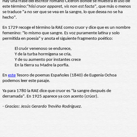
Hay una frase del escritor romano Cicerón donde se muestra el uso de
este término:"
Nisi cruor apparet, vis non est facta
", que más o menos
se traduce "a no ser que se vea en la sangre, lo que desea no se ha
hecho".
En 1729 recoge el término la RAE como cruor y dice que es un nombre
femenino: "lo mismo que sangre. Es voz puramente latina y solo
permitida en poesía" y anota el siguiente fragmento poético:
El cruór venenoso se endurece,
Y de la turba hormígena se cria,
Y de su aumento por instantes crece
En la tierra su Madre la porfía.
En
este
Tesoro de poemas Españoles (1840) de Eugenia Ochoa
podemos leer este pasaje.
Ya para 1780 la RAE dice que cruor es "la sangre después de
derramada". En 1925 aparece ya con acento (crúor).
- Gracias: Jesús Gerardo Treviño Rodríguez.