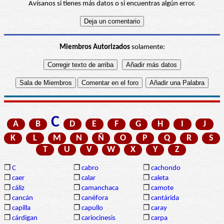
Avísanos si tienes más datos o si encuentras algún error.
Miembros Autorizados
solamente:
C
A
B
D
E
F
G
H
I
J
K
L
M
N
Ñ
O
P
Q
R
S
T
U
V
W
X
Y
Z
❒
C
❒
cabro
❒
cachondo
❒
caer
❒
calar
❒
caleta
❒
cáliz
❒
camanchaca
❒
camote
❒
cancán
❒
canéfora
❒
cantárida
❒
capilla
❒
capullo
❒
caray
❒
cárdigan
❒
cariocinesis
❒
carpa