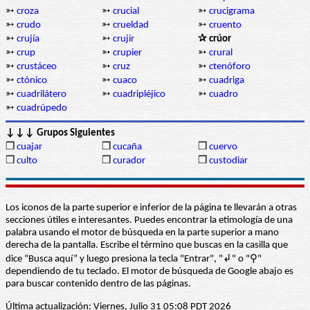
➳
croza
➳
crucial
➳
crucigrama
➳
crudo
➳
crueldad
➳
cruento
➳
crujía
➳
crujir
✰ crúor
➳
crup
➳
crupier
➳
crural
➳
crustáceo
➳
cruz
➳
ctenóforo
➳
ctónico
➳
cuaco
➳
cuadriga
➳
cuadrilátero
➳
cuadripléjico
➳
cuadro
➳
cuadrúpedo
↓↓↓ Grupos Siguientes
❒
cuajar
❒
cucaña
❒
cuervo
❒
culto
❒
curador
❒
custodiar
Los iconos de la parte superior e inferior de la página te llevarán a otras
secciones útiles e interesantes. Puedes encontrar la etimología de una
palabra usando el motor de búsqueda en la parte superior a mano
derecha de la pantalla. Escribe el término que buscas en la casilla que
dice “Busca aquí” y luego presiona la tecla "Entrar", "↲" o "⚲"
dependiendo de tu teclado. El motor de búsqueda de Google abajo es
para buscar contenido dentro de las páginas.
Última actualización: Viernes, Julio 31 05:08 PDT 2026