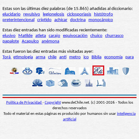
Estas son las últimas diez palabras (de 15.865) añadidas al diccionario:
elucidario
revulsivo
legionelosis
ciclosporiasis
histótrofo
preterintencional
críptido
achicar
doctrina
monocárpico
Estas diez entradas han sido modificadas recientemente:
elusivo
Matilde
atleta
carajo
equivocación
chuico
churrasco
papalote
Acapulco
anémona
Estas fueron las diez entradas más visitadas ayer:
Torá
etimología
arma
chile
anti
metro
ico
Biblia
economía
para
Política de Privacidad
-
Copyright
www.deChile.net. (c) 2001-2026 - Todos los
derechos reservados
Todo el material en estas páginas es producido por humanos sin usar
inteligencia
artificial