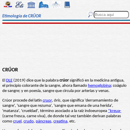
Etimología de CRÚOR
CRÚOR
El
DLE
(2019) dice que la palabra
crúor
significó en la medicina antigua,
el principio colorante de la sangre, ahora llamado
hemoglobina
; coágulo
de sangre; y en poesía, sangre que circula por arterias y venas.
Crúor procede del latín
cruor
,
ōris
, que significa 'derramamiento de
sangre', 'sangre que rezuma', 'sangre que emana de una herida',
'matanza', 'crueldad', término asociado a la raíz indoeuropea
‌‌*kreuə-
(carne fresca, carne viva), de donde tal vez también derivan palabras
como
cruel
,
crudo
,
páncreas
,
creatina
, etc.