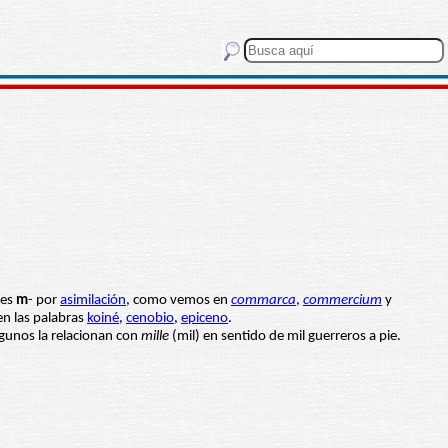
tes
m
- por
asimilación
, como vemos en
commarca
,
commercium
y
n las palabras
koiné
,
cenobio
,
epiceno
.
Algunos la relacionan con
mille
(mil) en sentido de mil guerreros a pie.