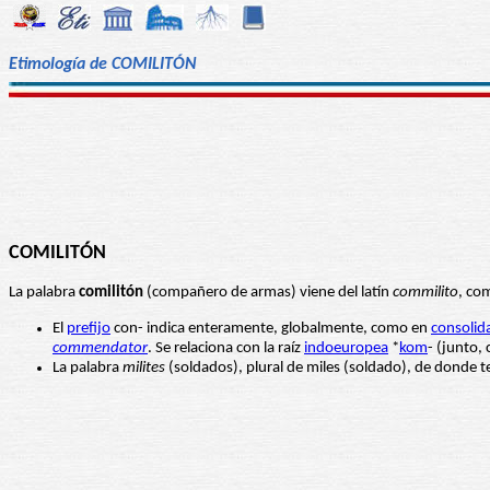
Etimología de COMILITÓN
COMILITÓN
La palabra
comilitón
(compañero de armas) viene del latín
commilito
, co
El
prefijo
con- indica enteramente, globalmente, como en
consolid
commendator
. Se relaciona con la raíz
indoeuropea
*
kom
- (junto,
La palabra
milites
(soldados), plural de miles (soldado), de donde te