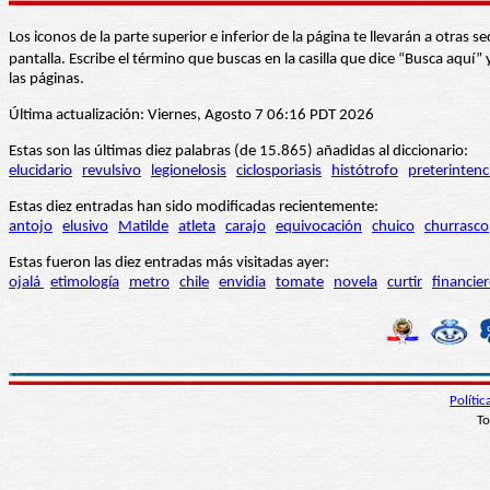
Los iconos de la parte superior e inferior de la página te llevarán a otra
pantalla. Escribe el término que buscas en la casilla que dice “Busca aqu
las páginas.
Última actualización: Viernes, Agosto 7 06:16 PDT 2026
Estas son las últimas diez palabras (de 15.865) añadidas al diccionario:
elucidario
revulsivo
legionelosis
ciclosporiasis
histótrofo
preterintenc
Estas diez entradas han sido modificadas recientemente:
antojo
elusivo
Matilde
atleta
carajo
equivocación
chuico
churrasco
Estas fueron las diez entradas más visitadas ayer:
ojalá
etimología
metro
chile
envidia
tomate
novela
curtir
financie
Políti
To