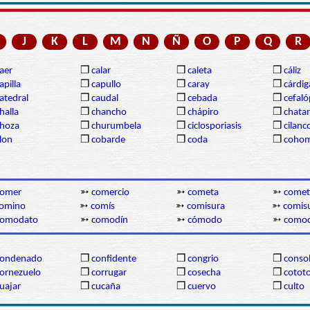
J
K
L
M
N
Ñ
O
P
Q
R
aer
❒
calar
❒
caleta
❒
cáliz
apilla
❒
capullo
❒
caray
❒
cárdi
atedral
❒
caudal
❒
cebada
❒
cefal
halla
❒
chancho
❒
chápiro
❒
chatar
hoza
❒
churumbela
❒
ciclosporiasis
❒
cilanc
lon
❒
cobarde
❒
coda
❒
coho
comer
➳
comercio
➳
cometa
➳
comet
omino
➳
comís
➳
comisura
➳
comis
comodato
➳
comodín
➳
cómodo
➳
como
condenado
❒
confidente
❒
congrio
❒
conso
ornezuelo
❒
corrugar
❒
cosecha
❒
cotot
uajar
❒
cucaña
❒
cuervo
❒
culto