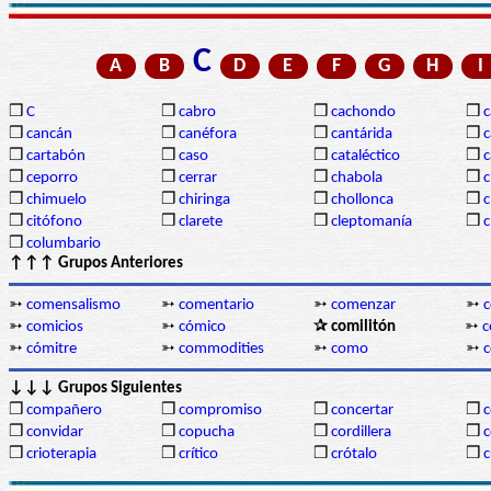
C
A
B
D
E
F
G
H
I
❒
C
❒
cabro
❒
cachondo
❒
c
❒
cancán
❒
canéfora
❒
cantárida
❒
c
❒
cartabón
❒
caso
❒
cataléctico
❒
c
❒
ceporro
❒
cerrar
❒
chabola
❒
c
❒
chimuelo
❒
chiringa
❒
chollonca
❒
c
❒
citófono
❒
clarete
❒
cleptomanía
❒
c
❒
columbario
↑↑↑ Grupos Anteriores
➳
comensalismo
➳
comentario
➳
comenzar
➳
➳
comicios
➳
cómico
✰ comilitón
➳
c
➳
cómitre
➳
commodities
➳
como
➳
↓↓↓ Grupos Siguientes
❒
compañero
❒
compromiso
❒
concertar
❒
❒
convidar
❒
copucha
❒
cordillera
❒
c
❒
crioterapia
❒
crítico
❒
crótalo
❒
c