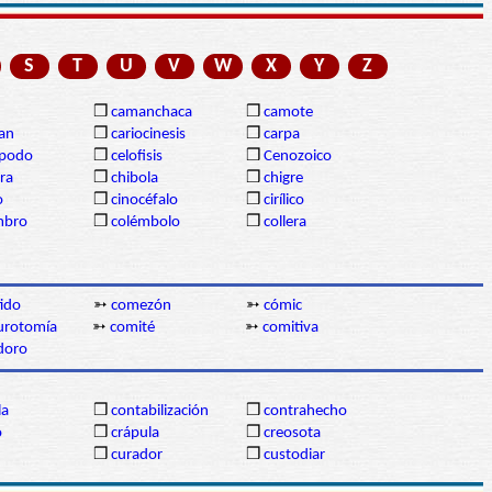
S
T
U
V
W
X
Y
Z
❒
camanchaca
❒
camote
gan
❒
cariocinesis
❒
carpa
ópodo
❒
celofisis
❒
Cenozoico
ra
❒
chibola
❒
chigre
o
❒
cinocéfalo
❒
cirílico
mbro
❒
colémbolo
❒
collera
ido
➳
comezón
➳
cómic
urotomía
➳
comité
➳
comitiva
doro
la
❒
contabilización
❒
contrahecho
o
❒
crápula
❒
creosota
❒
curador
❒
custodiar