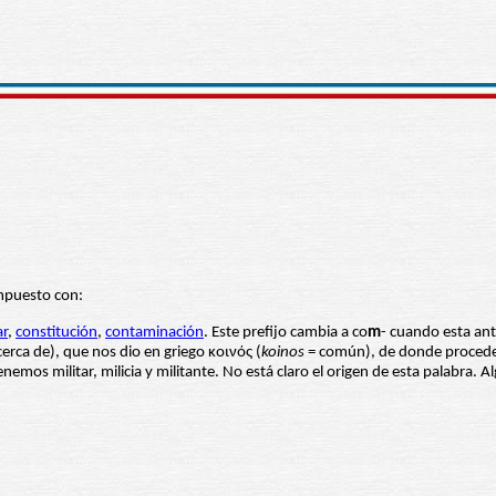
mpuesto con:
ar
,
constitución
,
contaminación
. Este prefijo cambia a co
m
- cuando esta an
 cerca de), que nos dio en griego κοινός (
koinos
= común), de donde procede
nemos militar, milicia y militante. No está claro el origen de esta palabra. 