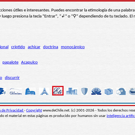
s secciones útiles e interesantes. Puedes encontrar la etimología de una pal
í” y luego presiona la tecla "Entrar", "↲" o "⚲" dependiendo de tu teclado.
ional
críptido
achicar
doctrina
monocárpico
papalote
Acapulco
ro
discurrir
ca de Privacidad
-
Copyright
www.deChile.net. (c) 2001-2026 - Todos los derechos res
do el material en estas páginas es producido por humanos sin usar
inteligencia artific