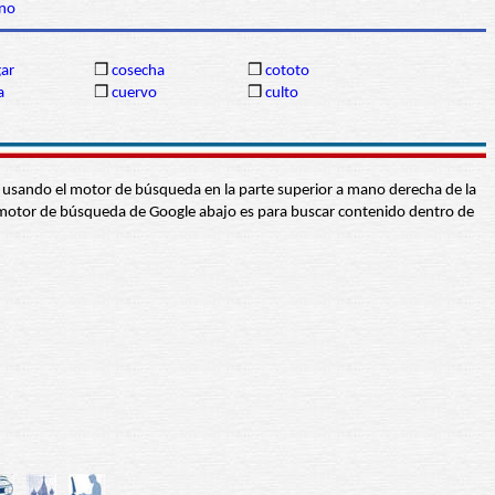
no
gar
❒
cosecha
❒
cototo
a
❒
cuervo
❒
culto
abra usando el motor de búsqueda en la parte superior a mano derecha de la
 El motor de búsqueda de Google abajo es para buscar contenido dentro de