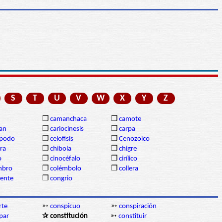
S
T
U
V
W
X
Y
Z
❒
camanchaca
❒
camote
gan
❒
cariocinesis
❒
carpa
ópodo
❒
celofisis
❒
Cenozoico
ra
❒
chibola
❒
chigre
o
❒
cinocéfalo
❒
cirílico
mbro
❒
colémbolo
❒
collera
dente
❒
congrio
rte
➳
conspicuo
➳
conspiración
par
✰ constitución
➳
constituir