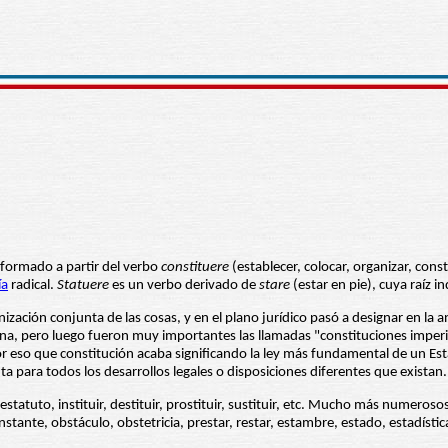
formado a partir del verbo
constituere
(establecer, colocar, organizar, cons
ía
radical.
Statuere
es un verbo derivado de
stare
(estar en pie), cuya raíz 
anización conjunta de las cosas, y en el plano jurídico pasó a designar en l
na, pero luego fueron muy importantes las llamadas "constituciones imper
 eso que constitución acaba significando la ley más fundamental de un Est
ta para todos los desarrollos legales o disposiciones diferentes que existan.
tatuto, instituir, destituir, prostituir, sustituir, etc. Mucho más numeroso
instante, obstáculo, obstetricia, prestar, restar, estambre, estado, estadístic