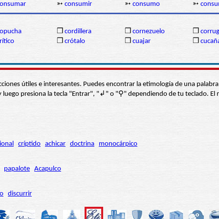
consumar
➳
consumir
➳
consumo
➳
consu
copucha
❒
cordillera
❒
cornezuelo
❒
corru
rítico
❒
crótalo
❒
cuajar
❒
cucañ
s secciones útiles e interesantes. Puedes encontrar la etimología de una pal
í” y luego presiona la tecla "Entrar", "↲" o "⚲" dependiendo de tu teclado.
ional
críptido
achicar
doctrina
monocárpico
papalote
Acapulco
ro
discurrir