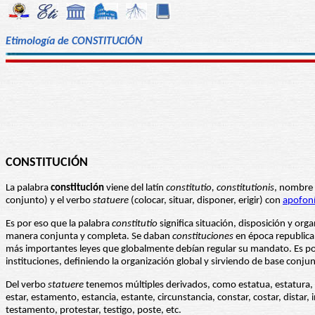
Etimología de CONSTITUCIÓN
CONSTITUCIÓN
La palabra
constitución
viene del latín
constitutio, constitutionis
, nombre 
conjunto) y el verbo
statuere
(colocar, situar, disponer, erigir) con
apofon
Es por eso que la palabra
constitutio
significa situación, disposición y org
manera conjunta y completa. Se daban
constituciones
en época republica
más importantes leyes que globalmente debían regular su mandato. Es por
instituciones, definiendo la organización global y sirviendo de base conjun
Del verbo
statuere
tenemos múltiples derivados, como estatua, estatura, es
estar, estamento, estancia, estante, circunstancia, constar, costar, distar, 
testamento, protestar, testigo, poste, etc.