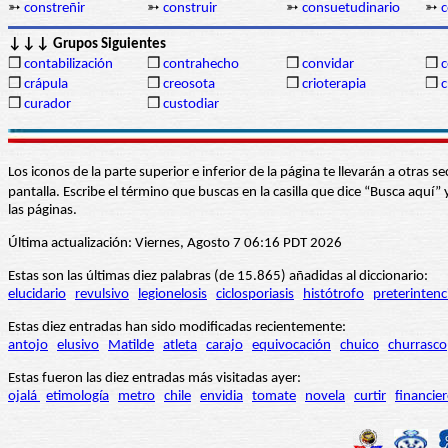
➳
constreñir
➳
construir
➳
consuetudinario
➳
↓↓↓ Grupos Siguientes
❒
contabilización
❒
contrahecho
❒
convidar
❒
❒
crápula
❒
creosota
❒
crioterapia
❒
c
❒
curador
❒
custodiar
Los iconos de la parte superior e inferior de la página te llevarán a otra
pantalla. Escribe el término que buscas en la casilla que dice “Busca aqu
las páginas.
Última actualización: Viernes, Agosto 7 06:16 PDT 2026
Estas son las últimas diez palabras (de 15.865) añadidas al diccionario:
elucidario
revulsivo
legionelosis
ciclosporiasis
histótrofo
preterintenc
Estas diez entradas han sido modificadas recientemente:
antojo
elusivo
Matilde
atleta
carajo
equivocación
chuico
churrasco
Estas fueron las diez entradas más visitadas ayer:
ojalá
etimología
metro
chile
envidia
tomate
novela
curtir
financie