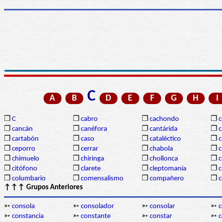
C
A
B
D
E
F
G
H
I
❒
C
❒
cabro
❒
cachondo
❒
c
❒
cancán
❒
canéfora
❒
cantárida
❒
c
❒
cartabón
❒
caso
❒
cataléctico
❒
c
❒
ceporro
❒
cerrar
❒
chabola
❒
c
❒
chimuelo
❒
chiringa
❒
chollonca
❒
c
❒
citófono
❒
clarete
❒
cleptomanía
❒
c
❒
columbario
❒
comensalismo
❒
compañero
❒
↑↑↑ Grupos Anteriores
➳
consola
➳
consolador
➳
consolar
➳
c
➳
constancia
➳
constante
➳
constar
➳
c