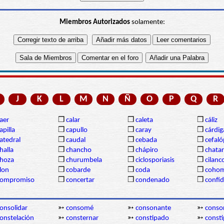
Miembros Autorizados
solamente:
J
K
L
M
N
Ñ
O
P
Q
R
aer
❒
calar
❒
caleta
❒
cáliz
apilla
❒
capullo
❒
caray
❒
cárdi
atedral
❒
caudal
❒
cebada
❒
cefal
halla
❒
chancho
❒
chápiro
❒
chatar
hoza
❒
churumbela
❒
ciclosporiasis
❒
cilanc
lon
❒
cobarde
❒
coda
❒
coho
compromiso
❒
concertar
❒
condenado
❒
confi
onsolidar
➳
consomé
➳
consonante
➳
conso
onstelación
➳
consternar
➳
constipado
➳
consti