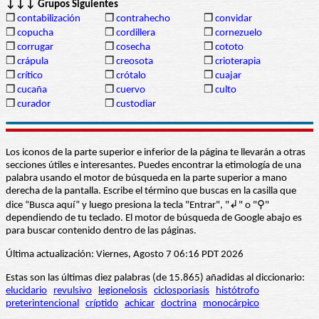
↓↓↓ Grupos Siguientes
❒
contabilización
❒
contrahecho
❒
convidar
❒
copucha
❒
cordillera
❒
cornezuelo
❒
corrugar
❒
cosecha
❒
cototo
❒
crápula
❒
creosota
❒
crioterapia
❒
crítico
❒
crótalo
❒
cuajar
❒
cucaña
❒
cuervo
❒
culto
❒
curador
❒
custodiar
Los iconos de la parte superior e inferior de la página te llevarán a otras
secciones útiles e interesantes. Puedes encontrar la etimología de una
palabra usando el motor de búsqueda en la parte superior a mano
derecha de la pantalla. Escribe el término que buscas en la casilla que
dice “Busca aquí” y luego presiona la tecla "Entrar", "↲" o "⚲"
dependiendo de tu teclado. El motor de búsqueda de Google abajo es
para buscar contenido dentro de las páginas.
Última actualización: Viernes, Agosto 7 06:16 PDT 2026
Estas son las últimas diez palabras (de 15.865) añadidas al diccionario:
elucidario
revulsivo
legionelosis
ciclosporiasis
histótrofo
preterintencional
críptido
achicar
doctrina
monocárpico