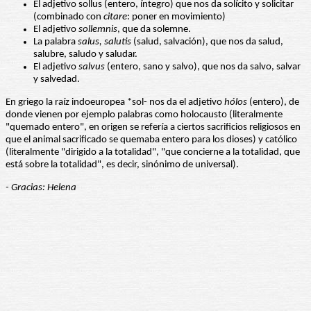
El adjetivo sollus (entero, íntegro) que nos da solícito y solicitar
(combinado con
citare
: poner en movimiento)
El adjetivo
sollemnis
, que da solemne.
La palabra
salus, salutis
(salud, salvación), que nos da salud,
salubre, saludo y saludar.
El adjetivo
salvus
(entero, sano y salvo), que nos da salvo, salvar
y salvedad.
En griego la raíz indoeuropea *sol- nos da el adjetivo
hólos
(entero), de
donde vienen por ejemplo palabras como holocausto (literalmente
"quemado entero", en origen se refería a ciertos sacrificios religiosos en
que el animal sacrificado se quemaba entero para los dioses) y católico
(literalmente "dirigido a la totalidad", "que concierne a la totalidad, que
está sobre la totalidad", es decir, sinónimo de universal).
- Gracias: Helena