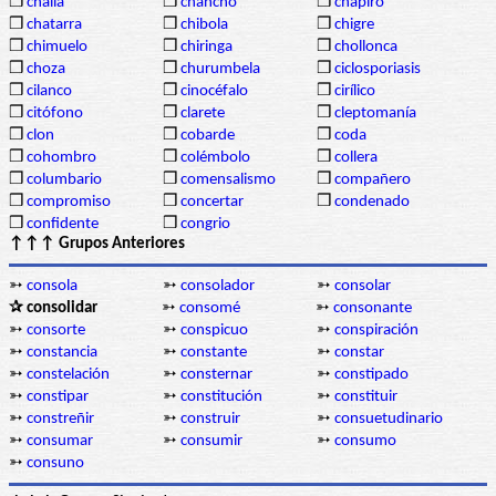
❒
challa
❒
chancho
❒
chápiro
❒
chatarra
❒
chibola
❒
chigre
❒
chimuelo
❒
chiringa
❒
chollonca
❒
choza
❒
churumbela
❒
ciclosporiasis
❒
cilanco
❒
cinocéfalo
❒
cirílico
❒
citófono
❒
clarete
❒
cleptomanía
❒
clon
❒
cobarde
❒
coda
❒
cohombro
❒
colémbolo
❒
collera
❒
columbario
❒
comensalismo
❒
compañero
❒
compromiso
❒
concertar
❒
condenado
❒
confidente
❒
congrio
↑↑↑ Grupos Anteriores
➳
consola
➳
consolador
➳
consolar
✰ consolidar
➳
consomé
➳
consonante
➳
consorte
➳
conspicuo
➳
conspiración
➳
constancia
➳
constante
➳
constar
➳
constelación
➳
consternar
➳
constipado
➳
constipar
➳
constitución
➳
constituir
➳
constreñir
➳
construir
➳
consuetudinario
➳
consumar
➳
consumir
➳
consumo
➳
consuno