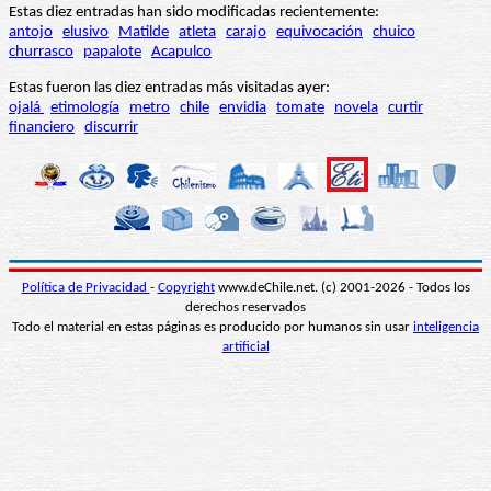
Estas diez entradas han sido modificadas recientemente:
antojo
elusivo
Matilde
atleta
carajo
equivocación
chuico
churrasco
papalote
Acapulco
Estas fueron las diez entradas más visitadas ayer:
ojalá
etimología
metro
chile
envidia
tomate
novela
curtir
financiero
discurrir
Política de Privacidad
-
Copyright
www.deChile.net. (c) 2001-2026 - Todos los
derechos reservados
Todo el material en estas páginas es producido por humanos sin usar
inteligencia
artificial