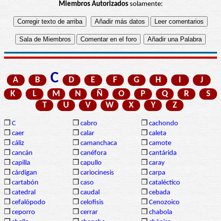
Miembros Autorizados
solamente:
C
A
B
D
E
F
G
H
I
J
K
L
M
N
Ñ
O
P
Q
R
S
T
U
V
W
X
Y
Z
❒
C
❒
cabro
❒
cachondo
❒
caer
❒
calar
❒
caleta
❒
cáliz
❒
camanchaca
❒
camote
❒
cancán
❒
canéfora
❒
cantárida
❒
capilla
❒
capullo
❒
caray
❒
cárdigan
❒
cariocinesis
❒
carpa
❒
cartabón
❒
caso
❒
cataléctico
❒
catedral
❒
caudal
❒
cebada
❒
cefalópodo
❒
celofisis
❒
Cenozoico
❒
ceporro
❒
cerrar
❒
chabola