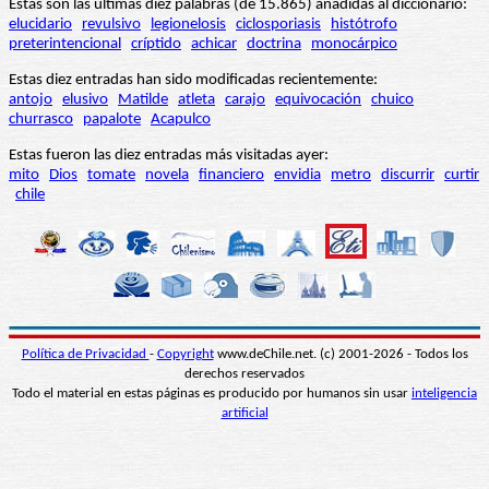
Estas son las últimas diez palabras (de 15.865) añadidas al diccionario:
elucidario
revulsivo
legionelosis
ciclosporiasis
histótrofo
preterintencional
críptido
achicar
doctrina
monocárpico
Estas diez entradas han sido modificadas recientemente:
antojo
elusivo
Matilde
atleta
carajo
equivocación
chuico
churrasco
papalote
Acapulco
Estas fueron las diez entradas más visitadas ayer:
mito
Dios
tomate
novela
financiero
envidia
metro
discurrir
curtir
chile
Política de Privacidad
-
Copyright
www.deChile.net. (c) 2001-2026 - Todos los
derechos reservados
Todo el material en estas páginas es producido por humanos sin usar
inteligencia
artificial