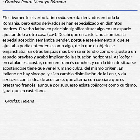
- Gracias: Pedro Menoyo Bárcena
Efectivamente el verbo latino
collocare
da derivados en toda la
Romania, pero estos derivados se han especializado en distintos
matices. El verbo latino en principio significa situar algo en un espacio
ajustándolo a otra cosa (co-). De ahí que en castellano asumiera la
especial acepción semántica pender, porque este elemento al que se
ajustaba podía entenderse como algo, de lo que el objeto se
enganchaba. En otras lenguas más bien se entendió como el ajuste a un
espacio previsto y acabó implicando la situación horizontal. Así
colgar
en catalán es acostar, como en francés coucher, y con la idea de situarse
acostándose tiene que ver el rumano
culca
, del mismo origen. En
italiano no hay síncopa, y sí en cambio disimilación de la l en r, y da
coricare
, con la idea de acostarse, que alterna con cucciare que es
préstamo francés, aunque por supuesto exista
collocare
como cultismo,
igual que en castellano.
- Gracias: Helena