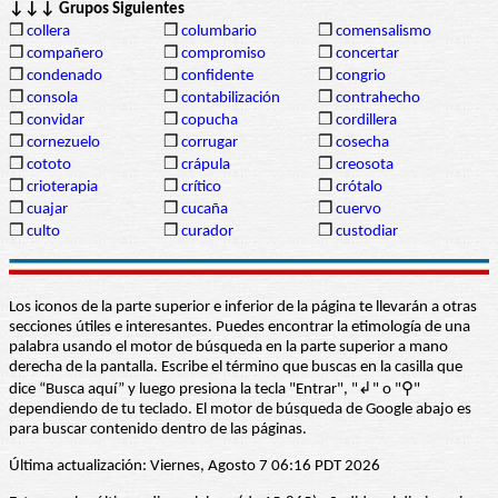
↓↓↓ Grupos Siguientes
❒
collera
❒
columbario
❒
comensalismo
❒
compañero
❒
compromiso
❒
concertar
❒
condenado
❒
confidente
❒
congrio
❒
consola
❒
contabilización
❒
contrahecho
❒
convidar
❒
copucha
❒
cordillera
❒
cornezuelo
❒
corrugar
❒
cosecha
❒
cototo
❒
crápula
❒
creosota
❒
crioterapia
❒
crítico
❒
crótalo
❒
cuajar
❒
cucaña
❒
cuervo
❒
culto
❒
curador
❒
custodiar
Los iconos de la parte superior e inferior de la página te llevarán a otras
secciones útiles e interesantes. Puedes encontrar la etimología de una
palabra usando el motor de búsqueda en la parte superior a mano
derecha de la pantalla. Escribe el término que buscas en la casilla que
dice “Busca aquí” y luego presiona la tecla "Entrar", "↲" o "⚲"
dependiendo de tu teclado. El motor de búsqueda de Google abajo es
para buscar contenido dentro de las páginas.
Última actualización: Viernes, Agosto 7 06:16 PDT 2026