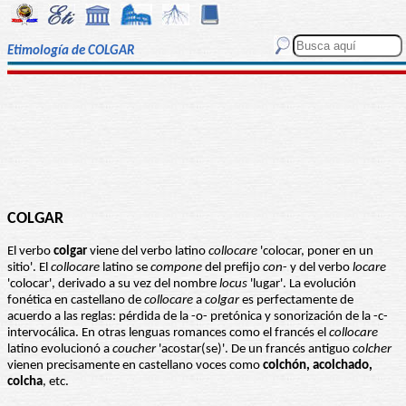
Etimología de COLGAR
COLGAR
El verbo
colgar
viene del verbo latino
collocare
'colocar, poner en un
sitio'. El
collocare
latino se
compone
del prefijo
con
- y del verbo
locare
'colocar', derivado a su vez del nombre
locus
'lugar'. La evolución
fonética en castellano de
collocare
a
colgar
es perfectamente de
acuerdo a las reglas: pérdida de la -o- pretónica y sonorización de la -c-
intervocálica. En otras lenguas romances como el francés el
collocare
latino evolucionó a
coucher
'acostar(se)'. De un francés antiguo
colcher
vienen precisamente en castellano voces como
colchón, acolchado,
colcha
, etc.