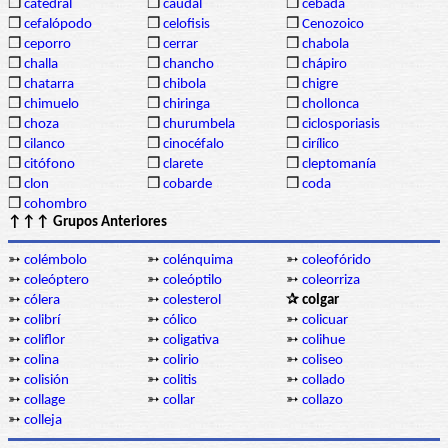
❒
catedral
❒
caudal
❒
cebada
❒
cefalópodo
❒
celofisis
❒
Cenozoico
❒
ceporro
❒
cerrar
❒
chabola
❒
challa
❒
chancho
❒
chápiro
❒
chatarra
❒
chibola
❒
chigre
❒
chimuelo
❒
chiringa
❒
chollonca
❒
choza
❒
churumbela
❒
ciclosporiasis
❒
cilanco
❒
cinocéfalo
❒
cirílico
❒
citófono
❒
clarete
❒
cleptomanía
❒
clon
❒
cobarde
❒
coda
❒
cohombro
↑↑↑ Grupos Anteriores
➳
colémbolo
➳
colénquima
➳
coleofórido
➳
coleóptero
➳
coleóptilo
➳
coleorriza
➳
cólera
➳
colesterol
✰ colgar
➳
colibrí
➳
cólico
➳
colicuar
➳
coliflor
➳
coligativa
➳
colihue
➳
colina
➳
colirio
➳
coliseo
➳
colisión
➳
colitis
➳
collado
➳
collage
➳
collar
➳
collazo
➳
colleja