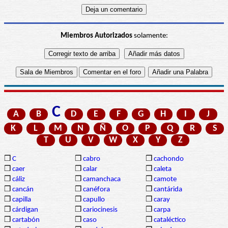
Miembros Autorizados
solamente:
C
A
B
D
E
F
G
H
I
J
K
L
M
N
Ñ
O
P
Q
R
S
T
U
V
W
X
Y
Z
❒
C
❒
cabro
❒
cachondo
❒
caer
❒
calar
❒
caleta
❒
cáliz
❒
camanchaca
❒
camote
❒
cancán
❒
canéfora
❒
cantárida
❒
capilla
❒
capullo
❒
caray
❒
cárdigan
❒
cariocinesis
❒
carpa
❒
cartabón
❒
caso
❒
cataléctico