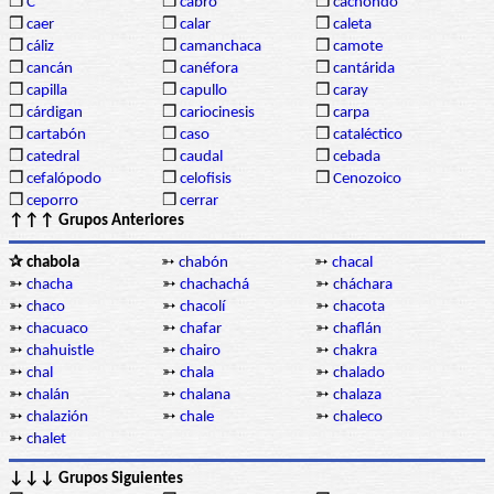
❒
C
❒
cabro
❒
cachondo
❒
caer
❒
calar
❒
caleta
❒
cáliz
❒
camanchaca
❒
camote
❒
cancán
❒
canéfora
❒
cantárida
❒
capilla
❒
capullo
❒
caray
❒
cárdigan
❒
cariocinesis
❒
carpa
❒
cartabón
❒
caso
❒
cataléctico
❒
catedral
❒
caudal
❒
cebada
❒
cefalópodo
❒
celofisis
❒
Cenozoico
❒
ceporro
❒
cerrar
↑↑↑ Grupos Anteriores
✰ chabola
➳
chabón
➳
chacal
➳
chacha
➳
chachachá
➳
cháchara
➳
chaco
➳
chacolí
➳
chacota
➳
chacuaco
➳
chafar
➳
chaflán
➳
chahuistle
➳
chairo
➳
chakra
➳
chal
➳
chala
➳
chalado
➳
chalán
➳
chalana
➳
chalaza
➳
chalazión
➳
chale
➳
chaleco
➳
chalet
↓↓↓ Grupos Siguientes