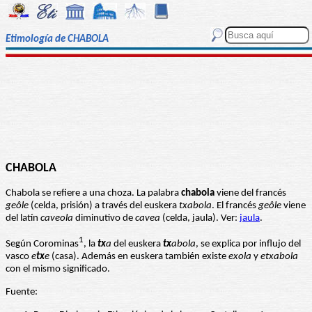
Etimología de CHABOLA
CHABOLA
Chabola se refiere a una choza. La palabra
chabola
viene del francés
geôle
(celda, prisión) a través del euskera
txabola
. El francés
geôle
viene
del latín
caveola
diminutivo de
cavea
(celda, jaula). Ver:
jaula
.
1
Según Corominas
, la
tx
a
del euskera
tx
abola
, se explica por influjo del
vasco
e
tx
e
(casa). Además en euskera también existe
exola
y
etxabola
con el mismo significado.
Fuente: