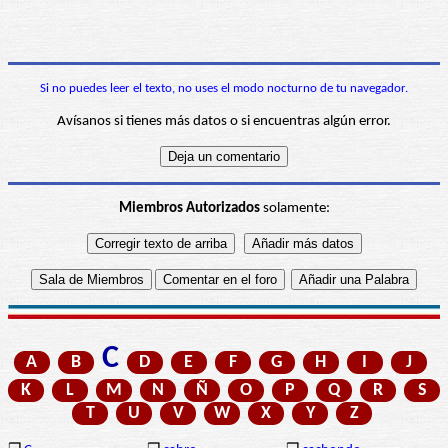
Si no puedes leer el texto, no uses el modo nocturno de tu navegador.
Avísanos si tienes más datos o si encuentras algún error.
Miembros Autorizados
solamente:
C
A
B
D
E
F
G
H
I
J
K
L
M
N
Ñ
O
P
Q
R
S
T
U
V
W
X
Y
Z