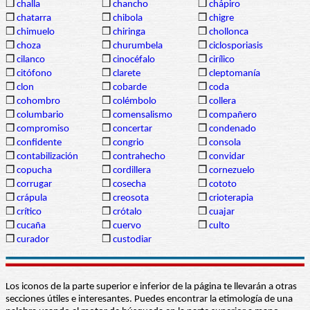
❒
challa
❒
chancho
❒
chápiro
❒
chatarra
❒
chibola
❒
chigre
❒
chimuelo
❒
chiringa
❒
chollonca
❒
choza
❒
churumbela
❒
ciclosporiasis
❒
cilanco
❒
cinocéfalo
❒
cirílico
❒
citófono
❒
clarete
❒
cleptomanía
❒
clon
❒
cobarde
❒
coda
❒
cohombro
❒
colémbolo
❒
collera
❒
columbario
❒
comensalismo
❒
compañero
❒
compromiso
❒
concertar
❒
condenado
❒
confidente
❒
congrio
❒
consola
❒
contabilización
❒
contrahecho
❒
convidar
❒
copucha
❒
cordillera
❒
cornezuelo
❒
corrugar
❒
cosecha
❒
cototo
❒
crápula
❒
creosota
❒
crioterapia
❒
crítico
❒
crótalo
❒
cuajar
❒
cucaña
❒
cuervo
❒
culto
❒
curador
❒
custodiar
Los iconos de la parte superior e inferior de la página te llevarán a otras
secciones útiles e interesantes. Puedes encontrar la etimología de una