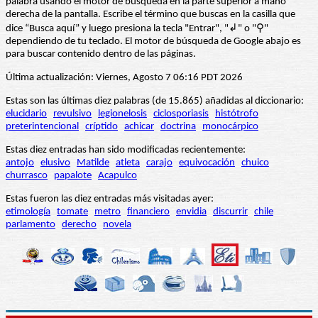
palabra usando el motor de búsqueda en la parte superior a mano
derecha de la pantalla. Escribe el término que buscas en la casilla que
dice “Busca aquí” y luego presiona la tecla "Entrar", "↲" o "⚲"
dependiendo de tu teclado. El motor de búsqueda de Google abajo es
para buscar contenido dentro de las páginas.
Última actualización: Viernes, Agosto 7 06:16 PDT 2026
Estas son las últimas diez palabras (de 15.865) añadidas al diccionario:
elucidario
revulsivo
legionelosis
ciclosporiasis
histótrofo
preterintencional
críptido
achicar
doctrina
monocárpico
Estas diez entradas han sido modificadas recientemente:
antojo
elusivo
Matilde
atleta
carajo
equivocación
chuico
churrasco
papalote
Acapulco
Estas fueron las diez entradas más visitadas ayer:
etimología
tomate
metro
financiero
envidia
discurrir
chile
parlamento
derecho
novela