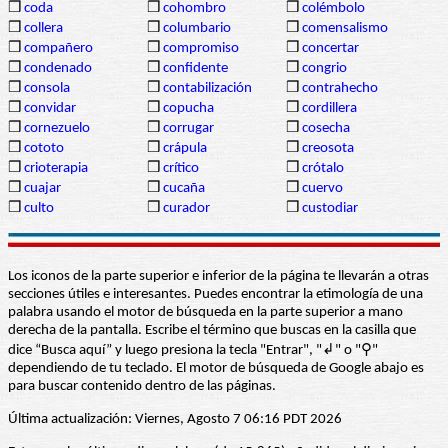
❒
coda
❒
cohombro
❒
colémbolo
❒
collera
❒
columbario
❒
comensalismo
❒
compañero
❒
compromiso
❒
concertar
❒
condenado
❒
confidente
❒
congrio
❒
consola
❒
contabilización
❒
contrahecho
❒
convidar
❒
copucha
❒
cordillera
❒
cornezuelo
❒
corrugar
❒
cosecha
❒
cototo
❒
crápula
❒
creosota
❒
crioterapia
❒
crítico
❒
crótalo
❒
cuajar
❒
cucaña
❒
cuervo
❒
culto
❒
curador
❒
custodiar
Los iconos de la parte superior e inferior de la página te llevarán a otras
secciones útiles e interesantes. Puedes encontrar la etimología de una
palabra usando el motor de búsqueda en la parte superior a mano
derecha de la pantalla. Escribe el término que buscas en la casilla que
dice “Busca aquí” y luego presiona la tecla "Entrar", "↲" o "⚲"
dependiendo de tu teclado. El motor de búsqueda de Google abajo es
para buscar contenido dentro de las páginas.
Última actualización: Viernes, Agosto 7 06:16 PDT 2026