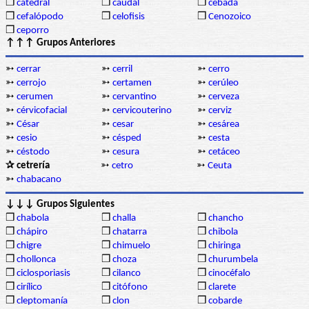
❒
catedral
❒
caudal
❒
cebada
❒
cefalópodo
❒
celofisis
❒
Cenozoico
❒
ceporro
↑↑↑ Grupos Anteriores
➳
cerrar
➳
cerril
➳
cerro
➳
cerrojo
➳
certamen
➳
cerúleo
➳
cerumen
➳
cervantino
➳
cerveza
➳
cérvicofacial
➳
cervicouterino
➳
cerviz
➳
César
➳
cesar
➳
cesárea
➳
cesio
➳
césped
➳
cesta
➳
céstodo
➳
cesura
➳
cetáceo
✰ cetrería
➳
cetro
➳
Ceuta
➳
chabacano
↓↓↓ Grupos Siguientes
❒
chabola
❒
challa
❒
chancho
❒
chápiro
❒
chatarra
❒
chibola
❒
chigre
❒
chimuelo
❒
chiringa
❒
chollonca
❒
choza
❒
churumbela
❒
ciclosporiasis
❒
cilanco
❒
cinocéfalo
❒
cirílico
❒
citófono
❒
clarete
❒
cleptomanía
❒
clon
❒
cobarde