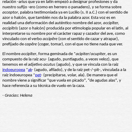
relación -arius que ya en latín empezó a designar profesiones y da
nuestro sufijo -ero (como en herrero o panadero), y se forma sobre
acceptor
, palabra testimoniada ya en Lucilio (s. II a.C.) con el sentido de
azor o halcón, que también nos da la palabra azor. Esta voz es en
realidad una deformación del auténtico nombre del azor,
accipĭter,
accipĭtris
(azor o halcón) producida por etimología popular en el latín, al
interpretarse su nombre por el carácter rapaz y cazador del ave, como
vinculado con el verbo
accipĕre
(con el sentido de cazar y atrapar),
prefijado de
capĕre
(coger, tomar), con el que no tiene nada que ver.
El nombre
accipĭter
, forma geminada de *
acipiter
/
acupiter
, es un
compuesto de la raíz acu- (agudo, puntiagudo, a veces veloz), que
tenemos en el adjetivo
acutus
(agudo), y que se vincula con la raíz
indoeuropea
*
ak
- (agudo, afilado), y de la raíz pet-/-pit-, vinculada a la
raíz indoeuropea *
pet
- (precipitarse, volar, ala). De manera que el
nombre viene a significar "que vuela en picado", "de agudas alas", y
hace referencia a su técnica de vuelo en la caza.
- Gracias: Helena