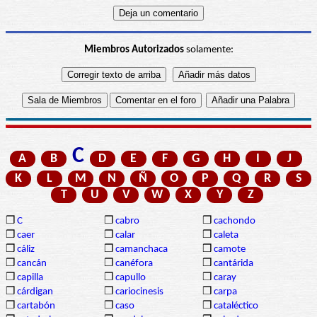
Miembros Autorizados
solamente:
C
A
B
D
E
F
G
H
I
J
K
L
M
N
Ñ
O
P
Q
R
S
T
U
V
W
X
Y
Z
❒
C
❒
cabro
❒
cachondo
❒
caer
❒
calar
❒
caleta
❒
cáliz
❒
camanchaca
❒
camote
❒
cancán
❒
canéfora
❒
cantárida
❒
capilla
❒
capullo
❒
caray
❒
cárdigan
❒
cariocinesis
❒
carpa
❒
cartabón
❒
caso
❒
cataléctico