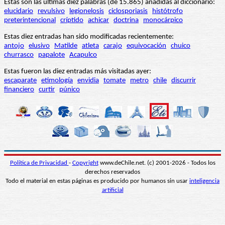
Estas son las últimas diez palabras (de 15.865) añadidas al diccionario:
elucidario
revulsivo
legionelosis
ciclosporiasis
histótrofo
preterintencional
críptido
achicar
doctrina
monocárpico
Estas diez entradas han sido modificadas recientemente:
antojo
elusivo
Matilde
atleta
carajo
equivocación
chuico
churrasco
papalote
Acapulco
Estas fueron las diez entradas más visitadas ayer:
escaparate
etimología
envidia
tomate
metro
chile
discurrir
financiero
curtir
púnico
Política de Privacidad
-
Copyright
www.deChile.net. (c) 2001-2026 - Todos los
derechos reservados
Todo el material en estas páginas es producido por humanos sin usar
inteligencia
artificial