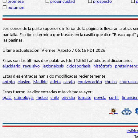
❒
promesa
❒
propincuidad
❒
prospecto
❒
p
❒
putamen
Los iconos de la parte superior e inferior de la página te llevarán a otra
pantalla. Escribe el término que buscas en la casilla que dice “Busca aqu
las páginas.
Última actualización: Viernes, Agosto 7 06:16 PDT 2026
Estas son las últimas diez palabras (de 15.865) añadidas al diccionario:
elucidario
revulsivo
legionelosis
ciclosporiasis
histótrofo
preterintenc
Estas diez entradas han sido modificadas recientemente:
antojo
elusivo
Matilde
atleta
carajo
equivocación
chuico
churrasco
Estas fueron las diez entradas más visitadas ayer:
ojalá
etimología
metro
chile
envidia
tomate
novela
curtir
financie
Políti
To