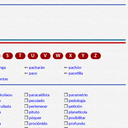
S
T
U
V
W
X
Y
Z
nga
➳
pacharán
➳
pachón
➳
paco
➳
pacotilla
antas
icolaou
❒
paracaidista
❒
parametrio
o
❒
peculado
❒
pedología
ullada
❒
pertenecer
❒
petición
a
❒
pituto
❒
planetícola
❒
póquer
❒
posibilitar
a
❒
prociónido
❒
profundo