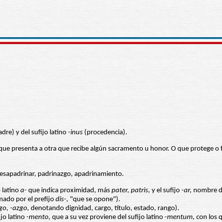
adre) y del sufijo latino
-inus
(procedencia).
e presenta a otra que recibe algún sacramento u honor. O que protege o fav
desapadrinar, padrinazgo, apadrinamiento.
 latino
a-
que indica proximidad, más
pater, patris,
y el sufijo
-ar,
nombre de
mado por el prefijo
dis-,
"que se opone").
go, -azgo,
denotando dignidad, cargo, título, estado, rango).
jo latino
-mento,
que a su vez proviene del sufijo latino
-mentum,
con los 