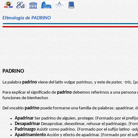
Etimología de PADRINO
PADRINO
La palabra
padrino
viene del latín vulgar
patrinus,
y este de
pater, -tris
, (p
Para explicar el significado de
padrino
debemos referirnos a una persona qu
funciones de bienhechor.
Del vocablo
padrino
puede formarse una familia de palabras: apadrinar, 
Apadrinar
Ser padrino de alguien, proteger. (Formado por el prefijo
Desapadrinar
Desaprobar, desestimar, rehusar el padrinazgo. (For
Padrinazgo
Asistir como padrino. (Formado por el sufijo latino
-ad
Apadrinamiento
Acción y efecto de apadrinar. (Formado por el sufi