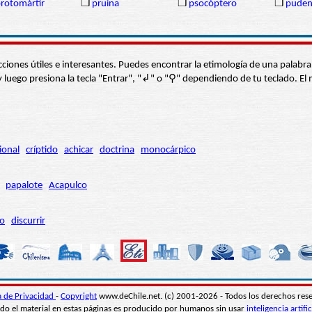
rotomártir
❒
pruina
❒
psocóptero
❒
pude
s secciones útiles e interesantes. Puedes encontrar la etimología de una pal
í” y luego presiona la tecla "Entrar", "↲" o "⚲" dependiendo de tu teclado.
ional
críptido
achicar
doctrina
monocárpico
papalote
Acapulco
ro
discurrir
ca de Privacidad
-
Copyright
www.deChile.net. (c) 2001-2026 - Todos los derechos res
do el material en estas páginas es producido por humanos sin usar
inteligencia artific