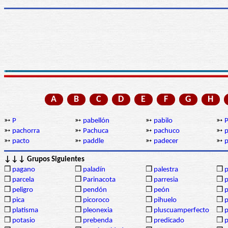
A
B
C
D
E
F
G
H
➳
P
➳
pabellón
➳
pabilo
➳
P
➳
pachorra
➳
Pachuca
➳
pachuco
➳
p
➳
pacto
➳
paddle
➳
padecer
➳
p
↓↓↓ Grupos Siguientes
❒
pagano
❒
paladín
❒
palestra
❒
p
❒
parcela
❒
Parinacota
❒
parresia
❒
p
❒
peligro
❒
pendón
❒
peón
❒
p
❒
pica
❒
picoroco
❒
pihuelo
❒
p
❒
platisma
❒
pleonexia
❒
pluscuamperfecto
❒
❒
potasio
❒
prebenda
❒
predicado
❒
p