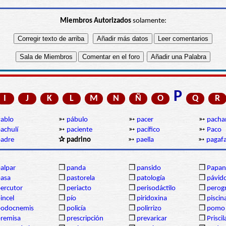
Miembros Autorizados
solamente:
P
I
J
K
L
M
N
Ñ
O
Q
R
ablo
➳
pábulo
➳
pacer
➳
pacha
achulí
➳
paciente
➳
pacífico
➳
Paco
adre
✰ padrino
➳
paella
➳
pagaf
alpar
❒
panda
❒
pansido
❒
Papan
asa
❒
pastorela
❒
patología
❒
pávid
ercutor
❒
periacto
❒
perisodáctilo
❒
perogr
incel
❒
pío
❒
piridoxina
❒
piscin
podocnemis
❒
policía
❒
polirrizo
❒
pomo
remisa
❒
prescripción
❒
prevaricar
❒
Priscil