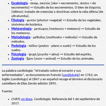
Escatología
- σκῶρ, σκατός (
skor
= excremento
, skatos
= de
excremento) => Estudio de los excrementos. O bien de ἔσχατος
(último): tratado de creencias y doctrinas sobre la vida última (de
ultratumba).
Fitología
- φυτόν (
phyton
=vegetal) => Estudio de los vegetales;
sinónimo de botánica.
Meteorología
- μετέωρος (
meteoros
= meteoro) => Estudio de
los meteoros.
Metodología
- μέθοδος (
methodos
= método) => Estudio de
métodos.
Pedología
- πέδον (
pedon
- plano o suelo) => Estudio de los
suelos.
Psicología
- ψυχή (
psyche
= alma) => Estudio del espíritu.
Zoología
- ζῷον (
zoon
= animal) => Estudio de los animales.
La palabra cardiología: "el tratado sobre el corazón y sus
enfermedades", se documenta en francés (
cardiologie
) en 1762; en
inglés (
cardiology
) el 1847 y en español recoge el término el diccionario
castellano de Elías Zerolo edición 1895.
Fuente:
CNRTL
en línea
. Cardiologie.
Referencia del 1 de septiembre de
2017.