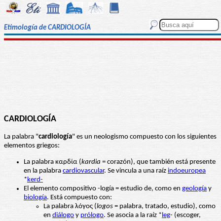
Etimología de CARDIOLOGÍA
CARDIOLOGÍA
La palabra "
cardiología
" es un neologismo compuesto con los siguientes
elementos griegos:
La palabra καρδία (
kardia
= corazón), que también está presente
en la palabra
cardiovascular
. Se vincula a una raíz
indoeuropea
*
kerd-
El elemento compositivo -logía = estudio de, como en
geología
y
biología
. Está compuesto con:
La palabra λόγος (
logos
= palabra, tratado, estudio), como
en
diálogo
y
prólogo
. Se asocia a la raíz *
leg
- (escoger,