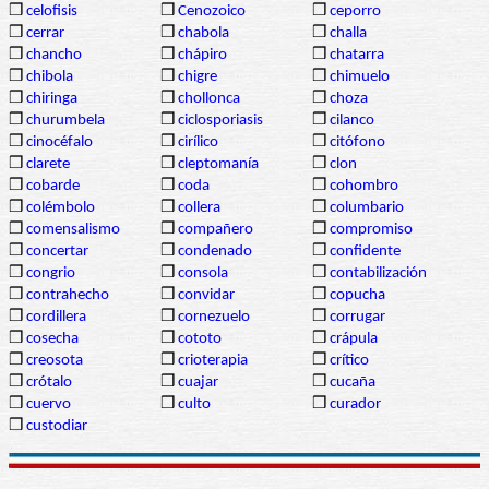
❒
celofisis
❒
Cenozoico
❒
ceporro
❒
cerrar
❒
chabola
❒
challa
❒
chancho
❒
chápiro
❒
chatarra
❒
chibola
❒
chigre
❒
chimuelo
❒
chiringa
❒
chollonca
❒
choza
❒
churumbela
❒
ciclosporiasis
❒
cilanco
❒
cinocéfalo
❒
cirílico
❒
citófono
❒
clarete
❒
cleptomanía
❒
clon
❒
cobarde
❒
coda
❒
cohombro
❒
colémbolo
❒
collera
❒
columbario
❒
comensalismo
❒
compañero
❒
compromiso
❒
concertar
❒
condenado
❒
confidente
❒
congrio
❒
consola
❒
contabilización
❒
contrahecho
❒
convidar
❒
copucha
❒
cordillera
❒
cornezuelo
❒
corrugar
❒
cosecha
❒
cototo
❒
crápula
❒
creosota
❒
crioterapia
❒
crítico
❒
crótalo
❒
cuajar
❒
cucaña
❒
cuervo
❒
culto
❒
curador
❒
custodiar