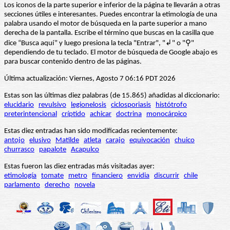
Los iconos de la parte superior e inferior de la página te llevarán a otras
secciones útiles e interesantes. Puedes encontrar la etimología de una
palabra usando el motor de búsqueda en la parte superior a mano
derecha de la pantalla. Escribe el término que buscas en la casilla que
dice “Busca aquí” y luego presiona la tecla "Entrar", "↲" o "⚲"
dependiendo de tu teclado. El motor de búsqueda de Google abajo es
para buscar contenido dentro de las páginas.
Última actualización: Viernes, Agosto 7 06:16 PDT 2026
Estas son las últimas diez palabras (de 15.865) añadidas al diccionario:
elucidario
revulsivo
legionelosis
ciclosporiasis
histótrofo
preterintencional
críptido
achicar
doctrina
monocárpico
Estas diez entradas han sido modificadas recientemente:
antojo
elusivo
Matilde
atleta
carajo
equivocación
chuico
churrasco
papalote
Acapulco
Estas fueron las diez entradas más visitadas ayer:
etimología
tomate
metro
financiero
envidia
discurrir
chile
parlamento
derecho
novela