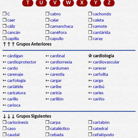
T
U
V
W
X
Y
Z
❒
C
❒
cabro
❒
cachondo
❒
caer
❒
calar
❒
caleta
❒
cáliz
❒
camanchaca
❒
camote
❒
cancán
❒
canéfora
❒
cantárida
❒
capilla
❒
capullo
❒
caray
↑↑↑ Grupos Anteriores
➳
cárdigan
➳
cardinal
✰ cardiología
➳
cardioprotector
➳
cardiorrexia
➳
cardiovascular
➳
cardo
➳
cardumen
➳
carecer
➳
carenaje
➳
carestía
➳
carfolita
➳
carfología
➳
cargar
➳
cargo
➳
cariátide
➳
caribe
➳
caribú
➳
caricatura
➳
caricia
➳
caries
➳
carillo
➳
carillón
➳
cariño
➳
carioca
↓↓↓ Grupos Siguientes
❒
cariocinesis
❒
carpa
❒
cartabón
❒
caso
❒
cataléctico
❒
catedral
❒
caudal
❒
cebada
❒
cefalópodo