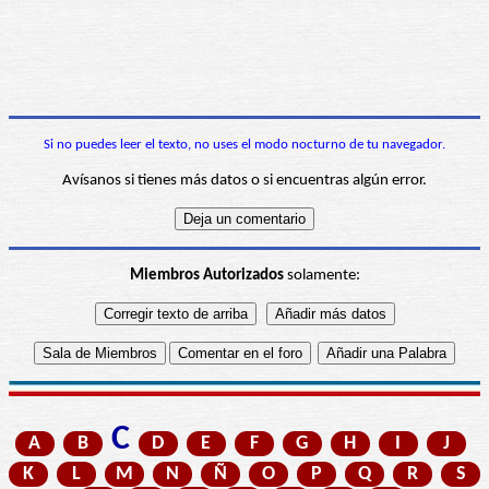
Si no puedes leer el texto, no uses el modo nocturno de tu navegador.
Avísanos si tienes más datos o si encuentras algún error.
Miembros Autorizados
solamente:
C
A
B
D
E
F
G
H
I
J
K
L
M
N
Ñ
O
P
Q
R
S