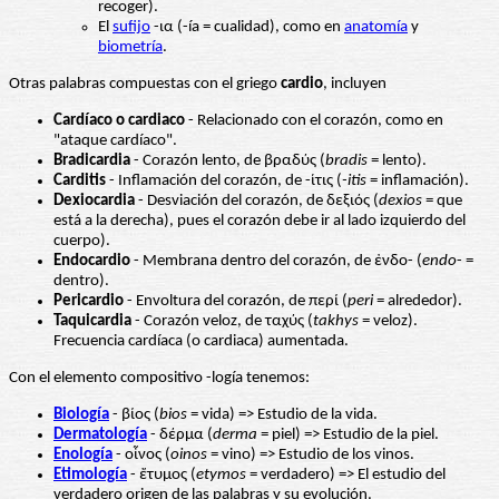
recoger).
El
sufijo
-ια (-ía = cualidad), como en
anatomía
y
biometría
.
Otras palabras compuestas con el griego
cardio
, incluyen
Cardíaco o cardiaco
- Relacionado con el corazón, como en
"ataque cardíaco".
Bradicardia
- Corazón lento, de βραδύς (
bradis
= lento).
Carditis
- Inflamación del corazón, de -ίτις (
-itis
= inflamación).
Dexiocardia
- Desviación del corazón, de δεξιός (
dexios
= que
está a la derecha), pues el corazón debe ir al lado izquierdo del
cuerpo).
Endocardio
- Membrana dentro del corazón, de ἐνδο- (
endo
- =
dentro).
Pericardio
- Envoltura del corazón, de περί (
peri
= alrededor).
Taquicardia
- Corazón veloz, de ταχύς (
takhys
= veloz).
Frecuencia cardíaca (o cardiaca) aumentada.
Con el elemento compositivo -logía tenemos:
Biología
- βίος (
bios
= vida) => Estudio de la vida.
Dermatología
- δέρμα (
derma
= piel) => Estudio de la piel.
Enología
- οἶνος (
oinos
= vino) => Estudio de los vinos.
Etimología
- ἔτυμος (
etymos
= verdadero) => El estudio del
verdadero origen de las palabras y su evolución.