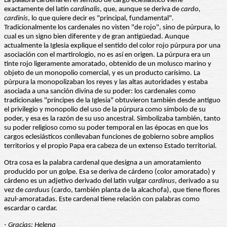
La palabra cardenal en el sentido de cargo eclesiástico viene
exactamente del latín
cardinalis
, que, aunque se deriva de
cardo,
cardinis
, lo que quiere decir es "principal, fundamental".
Tradicionalmente los cardenales no visten "de rojo", sino de púrpura, lo
cual es un signo bien diferente y de gran antigüedad. Aunque
actualmente la Iglesia explique el sentido del color rojo púrpura por una
asociación con el martirologio, no es así en origen. La púrpura era un
tinte rojo ligeramente amoratado, obtenido de un molusco marino y
objeto de un monopolio comercial, y es un producto carísimo. La
púrpura la monopolizaban los reyes y las altas autoridades y estaba
asociada a una sanción divina de su poder: los cardenales como
tradicionales "príncipes de la Iglesia" obtuvieron también desde antiguo
el privilegio y monopolio del uso de la púrpura como símbolo de su
poder, y esa es la razón de su uso ancestral. Simbolizaba también, tanto
su poder religioso como su poder temporal en las épocas en que los
cargos eclesiásticos conllevaban funciones de gobierno sobre amplios
territorios y el propio Papa era cabeza de un extenso Estado territorial.
Otra cosa es la palabra cardenal que designa a un amoratamiento
producido por un golpe. Esa se deriva de cárdeno (color amoratado) y
cárdeno es un adjetivo derivado del latín vulgar
cardinus
, derivado a su
vez de
carduus
(cardo, también planta de la alcachofa), que tiene flores
azul-amoratadas. Este cardenal tiene relación con palabras como
escardar o cardar.
- Gracias: Helena