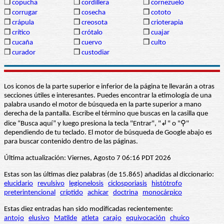
❒
copucha
❒
cordillera
❒
cornezuelo
❒
corrugar
❒
cosecha
❒
cototo
❒
crápula
❒
creosota
❒
crioterapia
❒
crítico
❒
crótalo
❒
cuajar
❒
cucaña
❒
cuervo
❒
culto
❒
curador
❒
custodiar
Los iconos de la parte superior e inferior de la página te llevarán a otras
secciones útiles e interesantes. Puedes encontrar la etimología de una
palabra usando el motor de búsqueda en la parte superior a mano
derecha de la pantalla. Escribe el término que buscas en la casilla que
dice “Busca aquí” y luego presiona la tecla "Entrar", "↲" o "⚲"
dependiendo de tu teclado. El motor de búsqueda de Google abajo es
para buscar contenido dentro de las páginas.
Última actualización: Viernes, Agosto 7 06:16 PDT 2026
Estas son las últimas diez palabras (de 15.865) añadidas al diccionario:
elucidario
revulsivo
legionelosis
ciclosporiasis
histótrofo
preterintencional
críptido
achicar
doctrina
monocárpico
Estas diez entradas han sido modificadas recientemente:
antojo
elusivo
Matilde
atleta
carajo
equivocación
chuico