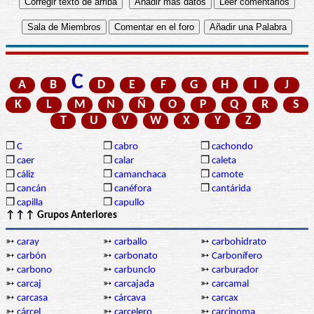
C
A
B
D
E
F
G
H
I
J
K
L
M
N
Ñ
O
P
Q
R
S
T
U
V
W
X
Y
Z
❒
C
❒
cabro
❒
cachondo
❒
caer
❒
calar
❒
caleta
❒
cáliz
❒
camanchaca
❒
camote
❒
cancán
❒
canéfora
❒
cantárida
❒
capilla
❒
capullo
↑↑↑ Grupos Anteriores
➳
caray
➳
carballo
➳
carbohidrato
➳
carbón
➳
carbonato
➳
Carbonífero
➳
carbono
➳
carbunclo
➳
carburador
➳
carcaj
➳
carcajada
➳
carcamal
➳
carcasa
➳
cárcava
➳
carcax
➳
cárcel
➳
carcelero
➳
carcinoma