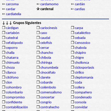
➳
carcoma
➳
cardamomo
➳
cardán
➳
cardar
✰ cardenal
➳
cardias
➳
cardiatelia
↓↓↓ Grupos Siguientes
❒
cárdigan
❒
cariocinesis
❒
carpa
❒
cartabón
❒
caso
❒
cataléctico
❒
catedral
❒
caudal
❒
cebada
❒
cefalópodo
❒
celofisis
❒
Cenozoico
❒
ceporro
❒
cerrar
❒
chabola
❒
challa
❒
chancho
❒
chápiro
❒
chatarra
❒
chibola
❒
chigre
❒
chimuelo
❒
chiringa
❒
chollonca
❒
choza
❒
churumbela
❒
ciclosporiasis
❒
cilanco
❒
cinocéfalo
❒
cirílico
❒
citófono
❒
clarete
❒
cleptomanía
❒
clon
❒
cobarde
❒
coda
❒
cohombro
❒
colémbolo
❒
collera
❒
columbario
❒
comensalismo
❒
compañero
❒
compromiso
❒
concertar
❒
condenado
❒
confidente
❒
congrio
❒
consola
❒
contabilización
❒
contrahecho
❒
convidar