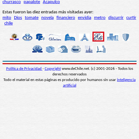
churrasco
papalote
Acapulco
Estas fueron las diez entradas más visitadas ayer:
mito
Dios
tomate
novela
financiero
envidia
metro
discurrir
curtir
chile
Política de Privacidad
-
Copyright
www.deChile.net. (c) 2001-2026 - Todos los
derechos reservados
Todo el material en estas páginas es producido por humanos sin usar
inteligencia
artificial