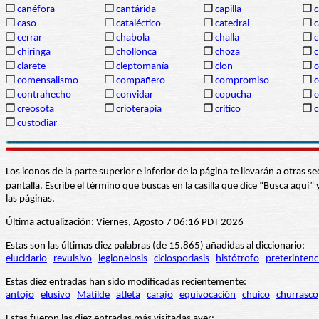
❒
canéfora
❒
cantárida
❒
capilla
❒
c
❒
caso
❒
cataléctico
❒
catedral
❒
c
❒
cerrar
❒
chabola
❒
challa
❒
❒
chiringa
❒
chollonca
❒
choza
❒
❒
clarete
❒
cleptomanía
❒
clon
❒
c
❒
comensalismo
❒
compañero
❒
compromiso
❒
c
❒
contrahecho
❒
convidar
❒
copucha
❒
c
❒
creosota
❒
crioterapia
❒
crítico
❒
c
❒
custodiar
Los iconos de la parte superior e inferior de la página te llevarán a otra
pantalla. Escribe el término que buscas en la casilla que dice “Busca aqu
las páginas.
Última actualización: Viernes, Agosto 7 06:16 PDT 2026
Estas son las últimas diez palabras (de 15.865) añadidas al diccionario:
elucidario
revulsivo
legionelosis
ciclosporiasis
histótrofo
preterintenc
Estas diez entradas han sido modificadas recientemente:
antojo
elusivo
Matilde
atleta
carajo
equivocación
chuico
churrasco
Estas fueron las diez entradas más visitadas ayer: