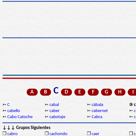
C
A
B
D
E
F
G
H
I
➳
C
➳
cabal
➳
cábala
✰ c
➳
cabello
➳
caber
➳
cabernet
➳
c
➳
Cabo Catoche
➳
cabotaje
➳
Cabra
➳
c
↓↓↓ Grupos Siguientes
❒
cabro
❒
cachondo
❒
caer
❒
c