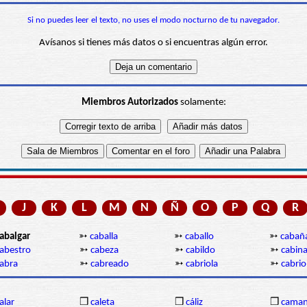
Si no puedes leer el texto, no uses el modo nocturno de tu navegador.
Avísanos si tienes más datos o si encuentras algún error.
Miembros Autorizados
solamente:
J
K
L
M
N
Ñ
O
P
Q
R
abalgar
➳
caballa
➳
caballo
➳
cabañ
abestro
➳
cabeza
➳
cabildo
➳
cabin
abra
➳
cabreado
➳
cabriola
➳
cabrio
alar
❒
caleta
❒
cáliz
❒
caman