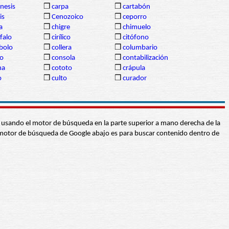
inesis
❒
carpa
❒
cartabón
is
❒
Cenozoico
❒
ceporro
a
❒
chigre
❒
chimuelo
falo
❒
cirílico
❒
citófono
bolo
❒
collera
❒
columbario
io
❒
consola
❒
contabilización
ha
❒
cototo
❒
crápula
o
❒
culto
❒
curador
abra usando el motor de búsqueda en la parte superior a mano derecha de la
 El motor de búsqueda de Google abajo es para buscar contenido dentro de