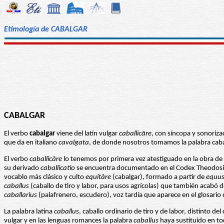
Etimología de CABALGAR
CABALGAR
El verbo
cabalgar
viene del latín vulgar
caballicāre
, con síncopa y sonoriza
que da en italiano
cavalgata
, de donde nosotros tomamos la palabra cabalg
El verbo
caballicāre
lo tenemos por primera vez atestiguado en la obra de
su derivado
caballicatio
se encuentra documentado en el Codex Theodosianu
vocablo más clásico y culto
equitāre
(cabalgar), formado a partir de
equu
caballus
(caballo de tiro y labor, para usos agrícolas) que también acabó
caballarius
(palafrenero, escudero), voz tardía que aparece en el glosario 
La palabra latina
caballus
, caballo ordinario de tiro y de labor, distinto d
vulgar y en las lenguas romances la palabra
caballus
haya sustituido en to