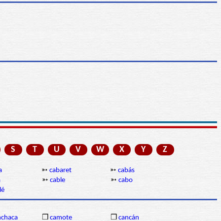
S
T
U
V
W
X
Y
Z
a
➳
cabaret
➳
cabás
a
➳
cable
➳
cabo
lé
chaca
❒
camote
❒
cancán