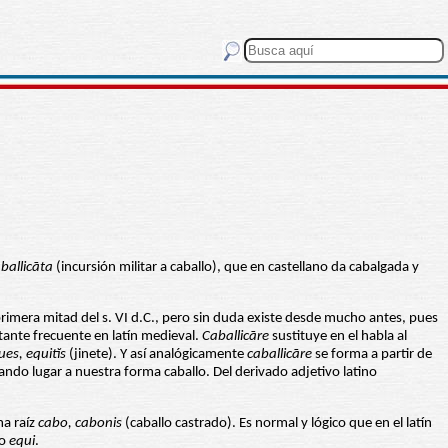
ballicāta
(incursión militar a caballo), que en castellano da cabalgada y
.
 primera mitad del s. VI d.C., pero sin duda existe desde mucho antes, pues
tante frecuente en latín medieval.
Caballicāre
sustituye en el habla al
ues, equit
ĭs
(jinete). Y así analógicamente
caballicāre
se forma a partir de
dando lugar a nuestra forma caballo. Del derivado adjetivo latino
ma raíz
cabo, cabonis
(caballo castrado). Es normal y lógico que en el latín
no
equi
.