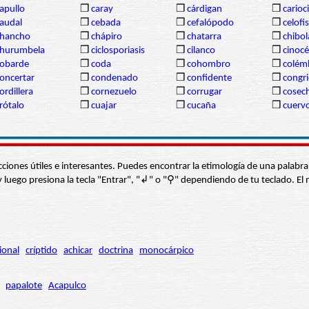
apullo
❒
caray
❒
cárdigan
❒
carioc
audal
❒
cebada
❒
cefalópodo
❒
celofis
chancho
❒
chápiro
❒
chatarra
❒
chibol
churumbela
❒
ciclosporiasis
❒
cilanco
❒
cinocé
obarde
❒
coda
❒
cohombro
❒
colém
oncertar
❒
condenado
❒
confidente
❒
congr
ordillera
❒
cornezuelo
❒
corrugar
❒
cosec
rótalo
❒
cuajar
❒
cucaña
❒
cuerv
s secciones útiles e interesantes. Puedes encontrar la etimología de una pal
í” y luego presiona la tecla "Entrar", "↲" o "⚲" dependiendo de tu teclado.
ional
críptido
achicar
doctrina
monocárpico
papalote
Acapulco