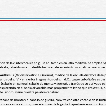
ción de la c intervocálica en g. De ahí también en latín medieval se emplea
ca
ata, referida ya a un desfile festivo o de lucimiento a caballo o con carros
 Anthimus (
De observatione ciborum
), médico de la escuela dietética de la
s del s. IV y en ciertos fragmentos del s. II d.C.. Luego
caballicāre
es bas
s
(caballo en general, caballo de monta y guerra), a través de su derivado
eq
 desplazando en el habla al vocablo más propiamente latino que era
equus
, 
de Isidoro, viene nuestra palabra caballero.
el caballo de monta y el caballo de guerra, convive con otro vocablo de la mis
dos los casos a
equus
, pues el común de la gente lo que tenía era
caballi
y 