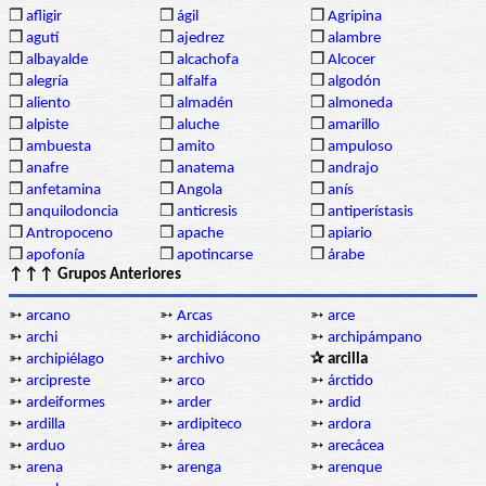
❒
afligir
❒
ágil
❒
Agripina
❒
agutí
❒
ajedrez
❒
alambre
❒
albayalde
❒
alcachofa
❒
Alcocer
❒
alegría
❒
alfalfa
❒
algodón
❒
aliento
❒
almadén
❒
almoneda
❒
alpiste
❒
aluche
❒
amarillo
❒
ambuesta
❒
amito
❒
ampuloso
❒
anafre
❒
anatema
❒
andrajo
❒
anfetamina
❒
Angola
❒
anís
❒
anquilodoncia
❒
anticresis
❒
antiperístasis
❒
Antropoceno
❒
apache
❒
apiario
❒
apofonía
❒
apotincarse
❒
árabe
↑↑↑ Grupos Anteriores
➳
arcano
➳
Arcas
➳
arce
➳
archi
➳
archidiácono
➳
archipámpano
➳
archipiélago
➳
archivo
✰ arcilla
➳
arcipreste
➳
arco
➳
árctido
➳
ardeiformes
➳
arder
➳
ardid
➳
ardilla
➳
ardipiteco
➳
ardora
➳
arduo
➳
área
➳
arecácea
➳
arena
➳
arenga
➳
arenque