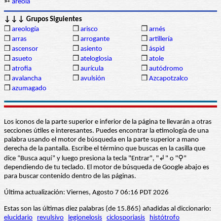
➳
areola
↓↓↓ Grupos Siguientes
❒
areología
❒
arisco
❒
arnés
❒
arras
❒
arrogante
❒
artillería
❒
ascensor
❒
asiento
❒
áspid
❒
asueto
❒
ateloglosia
❒
atole
❒
atrofia
❒
aurícula
❒
autódromo
❒
avalancha
❒
avulsión
❒
Azcapotzalco
❒
azumagado
Los iconos de la parte superior e inferior de la página te llevarán a otras
secciones útiles e interesantes. Puedes encontrar la etimología de una
palabra usando el motor de búsqueda en la parte superior a mano
derecha de la pantalla. Escribe el término que buscas en la casilla que
dice “Busca aquí” y luego presiona la tecla "Entrar", "↲" o "⚲"
dependiendo de tu teclado. El motor de búsqueda de Google abajo es
para buscar contenido dentro de las páginas.
Última actualización: Viernes, Agosto 7 06:16 PDT 2026
Estas son las últimas diez palabras (de 15.865) añadidas al diccionario:
elucidario
revulsivo
legionelosis
ciclosporiasis
histótrofo