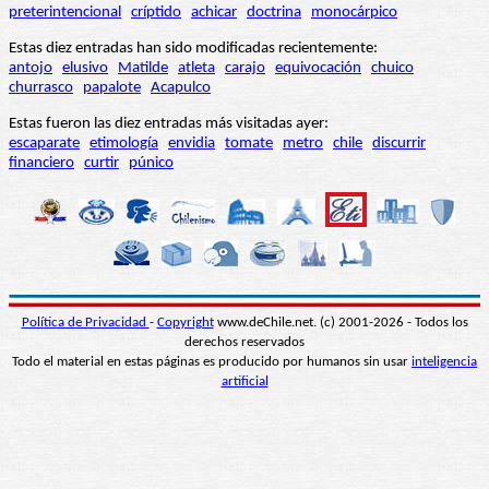
preterintencional
críptido
achicar
doctrina
monocárpico
Estas diez entradas han sido modificadas recientemente:
antojo
elusivo
Matilde
atleta
carajo
equivocación
chuico
churrasco
papalote
Acapulco
Estas fueron las diez entradas más visitadas ayer:
escaparate
etimología
envidia
tomate
metro
chile
discurrir
financiero
curtir
púnico
Política de Privacidad
-
Copyright
www.deChile.net. (c) 2001-2026 - Todos los
derechos reservados
Todo el material en estas páginas es producido por humanos sin usar
inteligencia
artificial