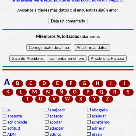
Si no puedes leer el texto, no uses el modo nocturno de tu navegador.
Avísanos si tienes más datos o si encuentras algún error.
Miembros Autorizados
solamente:
A
B
C
D
E
F
G
H
I
J
K
L
M
N
Ñ
O
P
Q
R
S
T
U
V
W
X
Y
Z
❒
A
❒
abejorro
❒
abogado
❒
absenta
❒
acaecer
❒
acelerar
❒
achichincle
❒
acodar
❒
acretismo
❒
actitud
❒
adaptar
❒
adherir
❒
ADN
❒
adulto
❒
afasia