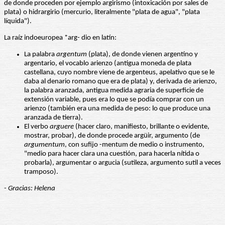
de donde proceden por ejemplo argirismo (intoxicación por sales de
plata) o hidrargirio (mercurio, literalmente "plata de agua", "plata
líquida").
La raíz indoeuropea *arg- dio en latín:
La palabra
argentum
(plata), de donde vienen argentino y
argentario, el vocablo arienzo (antigua moneda de plata
castellana, cuyo nombre viene de argenteus, apelativo que se le
daba al denario romano que era de plata) y, derivada de arienzo,
la palabra aranzada, antigua medida agraria de superficie de
extensión variable, pues era lo que se podía comprar con un
arienzo (también era una medida de peso: lo que produce una
aranzada de tierra).
El verbo
arguere
(hacer claro, manifiesto, brillante o evidente,
mostrar, probar), de donde procede argüir, argumento (de
argumentum
, con sufijo -mentum de medio o instrumento,
"medio para hacer clara una cuestión, para hacerla nítida o
probarla), argumentar o argucia (sutileza, argumento sutil a veces
tramposo).
- Gracias: Helena