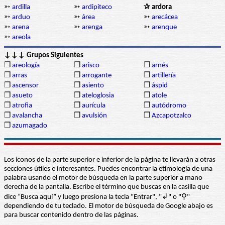
➳
ardilla
➳
ardipiteco
✰ ardora
➳
arduo
➳
área
➳
arecácea
➳
arena
➳
arenga
➳
arenque
➳
areola
↓↓↓ Grupos Siguientes
❒
areología
❒
arisco
❒
arnés
❒
arras
❒
arrogante
❒
artillería
❒
ascensor
❒
asiento
❒
áspid
❒
asueto
❒
ateloglosia
❒
atole
❒
atrofia
❒
aurícula
❒
autódromo
❒
avalancha
❒
avulsión
❒
Azcapotzalco
❒
azumagado
Los iconos de la parte superior e inferior de la página te llevarán a otras
secciones útiles e interesantes. Puedes encontrar la etimología de una
palabra usando el motor de búsqueda en la parte superior a mano
derecha de la pantalla. Escribe el término que buscas en la casilla que
dice “Busca aquí” y luego presiona la tecla "Entrar", "↲" o "⚲"
dependiendo de tu teclado. El motor de búsqueda de Google abajo es
para buscar contenido dentro de las páginas.