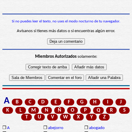
Si no puedes leer el texto, no uses el modo nocturno de tu navegador.
Avísanos si tienes más datos o si encuentras algún error.
Miembros Autorizados
solamente:
A
B
C
D
E
F
G
H
I
J
K
L
M
N
Ñ
O
P
Q
R
S
T
U
V
W
X
Y
Z
❒
A
❒
abejorro
❒
abogado