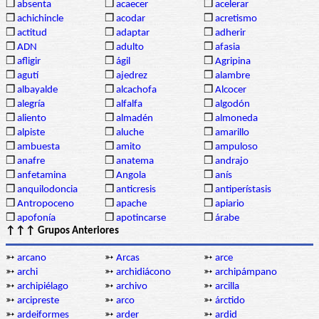
❒
absenta
❒
acaecer
❒
acelerar
❒
achichincle
❒
acodar
❒
acretismo
❒
actitud
❒
adaptar
❒
adherir
❒
ADN
❒
adulto
❒
afasia
❒
afligir
❒
ágil
❒
Agripina
❒
agutí
❒
ajedrez
❒
alambre
❒
albayalde
❒
alcachofa
❒
Alcocer
❒
alegría
❒
alfalfa
❒
algodón
❒
aliento
❒
almadén
❒
almoneda
❒
alpiste
❒
aluche
❒
amarillo
❒
ambuesta
❒
amito
❒
ampuloso
❒
anafre
❒
anatema
❒
andrajo
❒
anfetamina
❒
Angola
❒
anís
❒
anquilodoncia
❒
anticresis
❒
antiperístasis
❒
Antropoceno
❒
apache
❒
apiario
❒
apofonía
❒
apotincarse
❒
árabe
↑↑↑ Grupos Anteriores
➳
arcano
➳
Arcas
➳
arce
➳
archi
➳
archidiácono
➳
archipámpano
➳
archipiélago
➳
archivo
➳
arcilla
➳
arcipreste
➳
arco
➳
árctido
➳
ardeiformes
➳
arder
➳
ardid