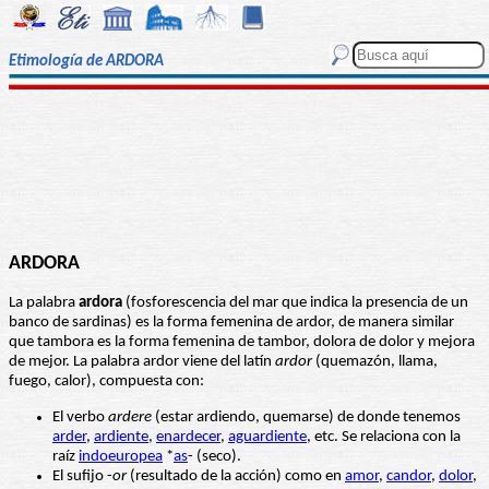
Etimología de ARDORA
ARDORA
La palabra
ardora
(fosforescencia del mar que indica la presencia de un
banco de sardinas) es la forma femenina de ardor, de manera similar
que tambora es la forma femenina de tambor, dolora de dolor y mejora
de mejor. La palabra ardor viene del latín
ardor
(quemazón, llama,
fuego, calor), compuesta con:
El verbo
ardere
(estar ardiendo, quemarse) de donde tenemos
arder
,
ardiente
,
enardecer
,
aguardiente
, etc. Se relaciona con la
raíz
indoeuropea
*
as
- (seco).
El sufijo -
or
(resultado de la acción) como en
amor
,
candor
,
dolor
,