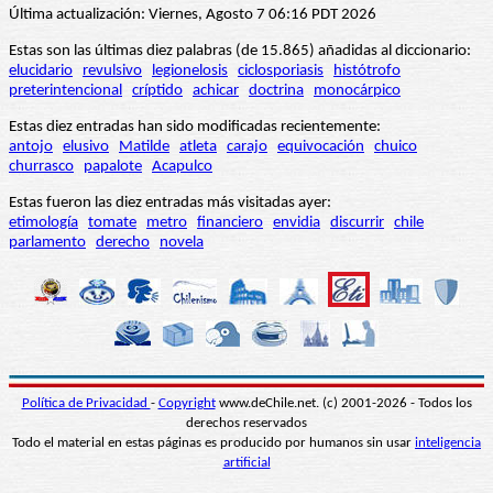
Última actualización: Viernes, Agosto 7 06:16 PDT 2026
Estas son las últimas diez palabras (de 15.865) añadidas al diccionario:
elucidario
revulsivo
legionelosis
ciclosporiasis
histótrofo
preterintencional
críptido
achicar
doctrina
monocárpico
Estas diez entradas han sido modificadas recientemente:
antojo
elusivo
Matilde
atleta
carajo
equivocación
chuico
churrasco
papalote
Acapulco
Estas fueron las diez entradas más visitadas ayer:
etimología
tomate
metro
financiero
envidia
discurrir
chile
parlamento
derecho
novela
Política de Privacidad
-
Copyright
www.deChile.net. (c) 2001-2026 - Todos los
derechos reservados
Todo el material en estas páginas es producido por humanos sin usar
inteligencia
artificial