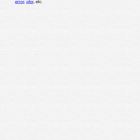
error
,
olor
, etc.