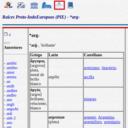
Raíces Proto-IndoEuropeas (PIE) - *arg-
❒
a
*arg-
↑↑↑
*
arĝ
-, 'brillante'
Anteriores
Griego
Latín
Castellano
ἄργυρος
-
ambhi
[argyros]
argirismo
,
litargirio
,
-
ambho
plata,
-
amer
metal de
argilla
arcilla
-
amma
brillo
-
an
blanco
-
andh
ἀργός
-
andher
[argos]
-
andho
brillante,
pigargo
-
ane
reluciente,
-
angh
blanco
-
angwhi
-
ank
argentum
argento
,
Argentina
,
-
ank-2
(plata)
argentífero
,
argentario
-
ano
-
ant