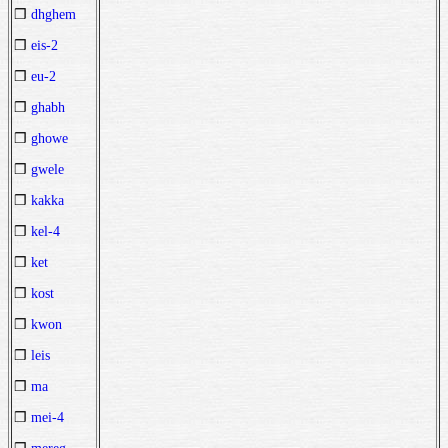
❒
dhghem
❒
eis-2
❒
eu-2
❒
ghabh
❒
ghowe
❒
gwele
❒
kakka
❒
kel-4
❒
ket
❒
kost
❒
kwon
❒
leis
❒
ma
❒
mei-4