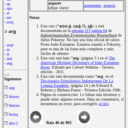
arguere
-
ap
argumento
,
argucia
(dejar claro)
-
apo
-
ar
Notas:
-
are
-
areq
Esta raíz (*
ar(e)-ĝ- (arĝ-?), r̥ĝi-
-) está
documentada en la
entrada 113
página 64
de
arg
✰
Indogermanisches Etymologisches Woerterbuch
de
Julius Pokorny. No hay una lista oficial de raíces
Proto-Indo-Europeas. Estamos usando a Pokorny,
-
arqu
pues es una de las listas más completas y más
-
as
fáciles de obtener.
-
at
Esta raíz está bajo *
arg
- (página 5 ) en el
The
-
ater
American Heritage Dictionary of Indo-European
-
aug
Roots
.
Editado por Calvert Watkins - Tercera
edición - 2011.
↓↓↓
Esta raíz está documentada como *
arg
- en el
Siguientes
Diccionario Etimológico Indoeuropeo De La
Lengua Española
(página 14 ) de Edward A.
❒
aug
Roberts y Bárbara Pastor - Primera Edición 1996.
Página en construcción. Le faltan más términos y
❒
bhares
puede tener algunos errores. Deja un comentario, si
encuentras un error, para corregirlo
al tiro
.
❒
bhereu
❒
breuq
Raíz 46 de 963
❒
deu-2