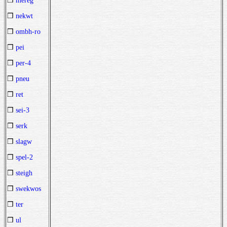
❒
mereg
❒
nekwt
❒
ombh-ro
❒
pei
❒
per-4
❒
pneu
❒
ret
❒
sei-3
❒
serk
❒
slagw
❒
spel-2
❒
steigh
❒
swekwos
❒
ter
❒
ul