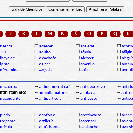
J
K
L
M
N
Ñ
O
P
Q
R
bsenta
❒
acaecer
❒
acelerar
❒
achich
ADN
❒
adulto
❒
afasia
❒
afligir
lbayalde
❒
alcachofa
❒
Alcocer
❒
alegrí
lpiste
❒
aluche
❒
amarillo
❒
ambue
nfetamina
❒
Angola
❒
anís
❒
anqui
nticuerpo
➳
antidemócratica*
➳
antidepresivo
➳
antíd
ntihistamínico
➳
antiinflamatorio
➳
antilogía
➳
antílo
ntioxidante
➳
antipartícula
➳
antipasto
➳
antipa
piario
❒
apofonía
❒
apotincarse
❒
árabe
rrogante
❒
artillería
❒
ascensor
❒
asient
urícula
❒
autódromo
❒
avalancha
❒
avulsi