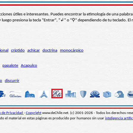
s secciones útiles e interesantes. Puedes encontrar la etimología de una pal
í” y luego presiona la tecla "Entrar", "↲" o "⚲" dependiendo de tu teclado.
ional
críptido
achicar
doctrina
monocárpico
papalote
Acapulco
ro
discurrir
ca de Privacidad
-
Copyright
www.deChile.net. (c) 2001-2026 - Todos los derechos res
do el material en estas páginas es producido por humanos sin usar
inteligencia artific