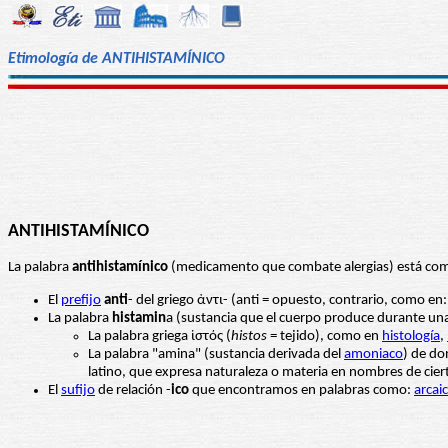
Etimología de ANTIHISTAMÍNICO
ANTIHISTAMÍNICO
La palabra
antihistamínico
(medicamento que combate alergias) está co
El
prefijo
anti
- del griego ἀντι- (anti = opuesto, contrario, como en
La palabra
histamin
a (sustancia que el cuerpo produce durante una
La palabra griega ἱστός (
histos
= tejido), como en
histología
,
La palabra "amina" (sustancia derivada del
amoniaco
) de d
latino, que expresa naturaleza o materia en nombres de cie
El
sufijo
de relación -
ico
que encontramos en palabras como:
arcai