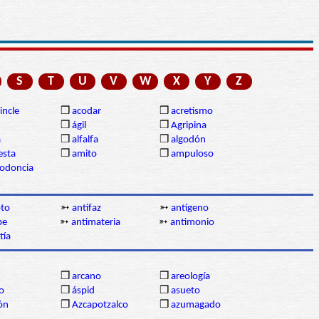
S
T
U
V
W
X
Y
Z
incle
❒
acodar
❒
acretismo
❒
ágil
❒
Agripina
a
❒
alfalfa
❒
algodón
sta
❒
amito
❒
ampuloso
lodoncia
oto
➳
antifaz
➳
antígeno
pe
➳
antimateria
➳
antimonio
tía
❒
arcano
❒
areología
o
❒
áspid
❒
asueto
ón
❒
Azcapotzalco
❒
azumagado