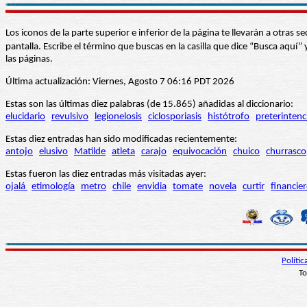
Los iconos de la parte superior e inferior de la página te llevarán a otra
pantalla. Escribe el término que buscas en la casilla que dice “Busca aqu
las páginas.
Última actualización: Viernes, Agosto 7 06:16 PDT 2026
Estas son las últimas diez palabras (de 15.865) añadidas al diccionario:
elucidario
revulsivo
legionelosis
ciclosporiasis
histótrofo
preterintenc
Estas diez entradas han sido modificadas recientemente:
antojo
elusivo
Matilde
atleta
carajo
equivocación
chuico
churrasco
Estas fueron las diez entradas más visitadas ayer:
ojalá
etimología
metro
chile
envidia
tomate
novela
curtir
financie
Políti
To