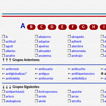
A
B
C
D
E
F
G
H
I
❒
A
❒
abejorro
❒
abogado
❒
a
❒
actitud
❒
adaptar
❒
adherir
❒
❒
agutí
❒
ajedrez
❒
alambre
❒
a
❒
aliento
❒
almadén
❒
almoneda
❒
a
❒
anafre
❒
anatema
❒
andrajo
❒
a
↑↑↑ Grupos Anteriores
➳
anticresis
➳
anticuario
➳
anticucho
➳
a
➳
antiglobalizaci*
➳
antiguo
➳
antihipertensivo
✰ a
➳
antiniebla
➳
antinomia
➳
antiofídico
➳
a
↓↓↓ Grupos Siguientes
❒
antiperístasis
❒
Antropoceno
❒
apache
❒
a
❒
arisco
❒
arnés
❒
arras
❒
a
❒
ateloglosia
❒
atole
❒
atrofia
❒
a