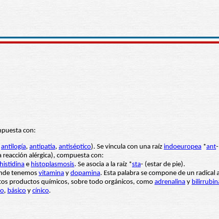
mpuesta con:
:
antilogía
,
antipatía
,
antiséptico
). Se vincula con una raíz
indoeuropea
*
ant
-
 reacción alérgica), compuesta con:
histidina
e
histoplasmosis
. Se asocia a la raíz *
sta
- (estar de pie).
onde tenemos
vitamina
y
dopamina
. Esta palabra se compone de un radical a
rtos productos químicos, sobre todo orgánicos, como
adrenalina
y
bilirrubin
co
,
básico
y
cínico
.