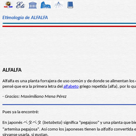
Etimología de ALFALFA
ALFALFA
Alfalfa es una planta forrajera de uso común y de donde se alimentan los
pensé que era la primera letra del
alfabeto
griego repetida (alfa), por lo 
-
Gracias: Maximiliano Mena Pérez
Pues ya la encontré:
En japonés ベタベタ (
betabeta
) significa "pegajoso" y una planta que bi
"artemisa pegajosa". Así como los japoneses tienen la
alfalfa
converti
sírvanse usarla, si gustan.