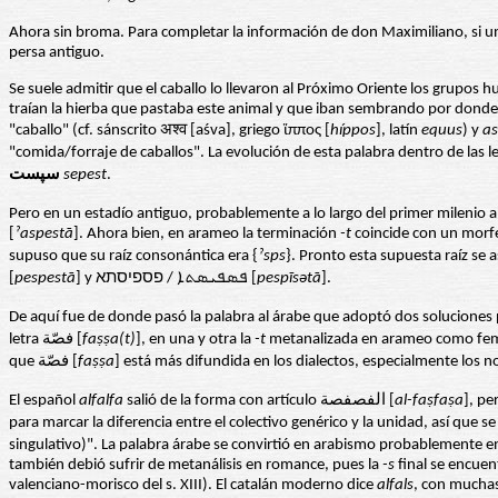
Ahora sin broma. Para completar la información de don Maximiliano, si u
persa antiguo.
Se suele admitir que el caballo lo llevaron al Próximo Oriente los grupos 
traían la hierba que pastaba este animal y que iban sembrando por don
"caballo" (cf. sánscrito अश्व [aśva], griego ἵππος [
híppos
], latín
equus
) y
as
"comida/forraje de caballos". La evolución de esta palabra dentro de las l
سپست
sepest
.
Pero en un estadío antiguo, probablemente a lo largo del primer milenio a.C
[
ˀ
aspest
ā
]. Ahora bien, en arameo la terminación
-t
coincide con un morf
supuso que su raíz consonántica era {
ˀsps
}. Pronto esta supuesta raíz se 
[
pe
spest
ā
] y ܦܣܦܝܣܬܐ / פספיסתא [
pe
sp
ī
s
ə
t
ā
].
letra فصّة [
fa
ṣṣ
a(t)
], en una y otra la
-t
que فصّة [
fa
ṣṣ
a
] está más difundida en los dialectos, especialmente los n
El español
alfalfa
salió de la forma con artículo الفصفصة [
al-fa
ṣ
fa
ṣ
a
], pe
singulativo)". La palabra árabe se convirtió en arabismo probablemente en 
también debió sufrir de metanálisis en romance, pues la
-s
final se encuen
valenciano-morisco del s. XIII). El catalán moderno dice
alfals
, con muchas