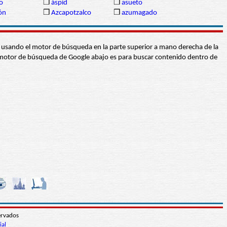
o
❒
áspid
❒
asueto
ón
❒
Azcapotzalco
❒
azumagado
abra usando el motor de búsqueda en la parte superior a mano derecha de la
 El motor de búsqueda de Google abajo es para buscar contenido dentro de
ervados
ial