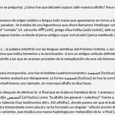
no se pregunta: ¿Cómo fue que del pelvi
aspast
salió nuestra
alfalfa
? Para 
humanos de origen asiático y lengua indo-irania que aparecieron en torno a l
de pasaban. Se trataba de una leguminosa que ahora llamamos
Medicago sat
ti
"comida" (cf. sánscrito अत्ति [
atti
], griego ἔδω/ἐσθίω [
ed
ō/esthíō
], latín
e
enguas iranias va desde el persa antiguo
aspa-asti
al pelvi (persa medieval)
., la palabra interfirió con las lenguas semíticas del Próximo Oriente, y así
ema que indica femenino y la terminación
-
ā
era un antiguo artículo definid
asimiló a las que en arameo proceden de la reduplicación de una raíz bicons
De aquí fue de donde pasó la palabra al árabe que adoptó dos soluciones para incorporarla, una fue el doblete cuadriconsonántico فصفصة [
fa
ṣ
fa
ṣ
a(
metanalizada en arameo como femenino acabará por desaparecer. La forma فصفصة [
fa
ṣ
fa
ṣ
a
] es hoy la cons
orteafricanos; por ejemplo, en marroquí alfalfa se dice
fəṣṣa
.
ro después de eliminar la
-a
final que en árabe es heredera de la
-t
aramea y 
para marcar la diferencia entre el colectivo genérico y la unidad, así que se dijo الفصفص [
al-fa
ṣ
fa
ṣ
Valencia (hay testimonios del s. XIII
alfàlfeç
tra interpretada como plural y se ha formado un singular *
alfasfa
pronto d
 variantes, que implica una nueva haplología por metanálisis de la
-a
final (