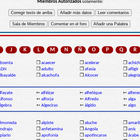
Miembros Autorizados
solamente:
J
K
L
M
N
Ñ
O
P
Q
R
bsenta
❒
acaecer
❒
acelerar
❒
achich
ADN
❒
adulto
❒
afasia
❒
afligir
lbayalde
❒
alcachofa
❒
Alcocer
❒
alegrí
lfayate
➳
alféizar
➳
alfeñique
➳
alferec
lfonso
➳
alforja
➳
Alfredo
➳
alga
lgebra
➳
Algeciras
➳
álgido
➳
algo
almoneda
❒
alpiste
❒
aluche
❒
amaril
ndrajo
❒
anfetamina
❒
Angola
❒
anís
piario
❒
apofonía
❒
apotincarse
❒
árabe