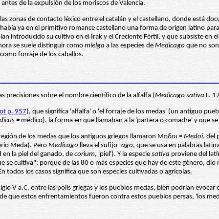
 antes de la expulsión de los moriscos de Valencia.
s zonas de contacto léxico entre el catalán y el castellano, donde está doc
 había ya en el primitivo romance castellano una forma de origen latino par
ían introducido su cultivo en el Irak y el Creciente Fértil, y que subsiste 
ahora se suele distinguir como
mielga
a las especies de
Medicago
que no son
 como forraje de los caballos.
precisiones sobre el nombre científico de la alfalfa (
Medicago sativa
L. 1
iot p. 957
), que significa 'alfalfa' o 'el forraje de los medas' (un antiguo 
ĭcus =
médico), la forma en que llamaban a la 'partera o comadre' y que se
región de los medas que los antiguos griegos llamaron Μηδοι =
Medoi
, del
torio Meda). Pero
Medicago
lleva el sufijo
-ago
, que se usa en palabras lati
 en la piel del ganado, de
corium
, 'piel'). Y la especie
sativa
proviene del lat
 que se cultiva"; porque de las 80 o más especies que hay de este género,
En todos los casos significa que son especies cultivadas o agrícolas.
siglo V a.C. entre las polis griegas y los pueblos medas, bien podrían evocar
de que estos enfrentamientos fueron contra estos pueblos persas, 'los med