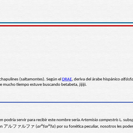
 chapulines (saltamontes). Según el
DRAE
, deriva del árabe hispánico
alfásf
que mucho tiempo estuve buscando betabeta, jijiji.
en podría servir para recibir este nombre sería
Artemisia campestris
L. subs
u
u
da en アルファルファ (
ar
far
fa
) por su fonética peculiar, nosotros les p