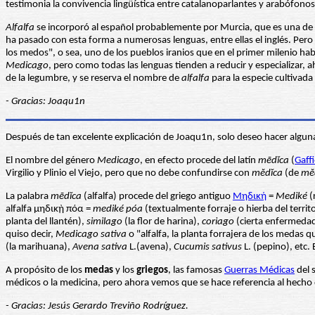
testimonia la convivencia lingüística entre catalanoparlantes y arabófonos
Alfalfa
se incorporó al español probablemente por Murcia, que es una de la
ha pasado con esta forma a numerosas lenguas, entre ellas el inglés. Pero
los medos", o sea, uno de los pueblos iranios que en el primer milenio hab
Medicago
, pero como todas las lenguas tienden a reducir y especializar, 
de la legumbre, y se reserva el nombre de
alfalfa
para la especie cultivada
- Gracias: Joaqu1n
Después de tan excelente explicación de Joaqu1n, solo deseo hacer algunas 
El nombre del género
Medicago
, en efecto procede del latín
mēdĭca
(
Gaff
Virgilio y Plinio el Viejo, pero que no debe confundirse con
mĕdĭca
(de
mĕd
La palabra
mēdĭca
(alfalfa) procede del griego antiguo
Μηδική
=
Mediké
(
alfalfa μηδικῂ πόα =
mediké póa
(textualmente forraje o hierba del terri
planta del llantén),
similago
(la flor de harina),
coriago
(cierta enfermedad
quiso decir,
Medicago sativa
o "alfalfa, la planta forrajera de los medas
(la marihuana),
Avena sativa
L.(avena),
Cucumis sativus
L. (pepino), etc. 
A propósito de los
medas
y los
griegos
, las famosas
Guerras Médicas
del 
médicos o la medicina, pero ahora vemos que se hace referencia al hecho 
- Gracias: Jesús Gerardo Treviño Rodríguez.