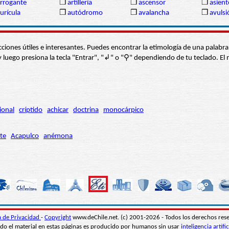
rrogante
❒
artillería
❒
ascensor
❒
asient
urícula
❒
autódromo
❒
avalancha
❒
avulsi
s secciones útiles e interesantes. Puedes encontrar la etimología de una pal
í” y luego presiona la tecla "Entrar", "↲" o "⚲" dependiendo de tu teclado.
ional
críptido
achicar
doctrina
monocárpico
te
Acapulco
anémona
ca de Privacidad
-
Copyright
www.deChile.net. (c) 2001-2026 - Todos los derechos res
do el material en estas páginas es producido por humanos sin usar
inteligencia artific