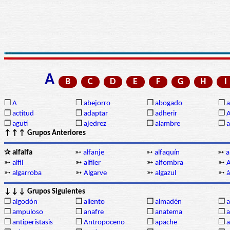
A
B
C
D
E
F
G
H
I
❒
A
❒
abejorro
❒
abogado
❒
a
❒
actitud
❒
adaptar
❒
adherir
❒
❒
agutí
❒
ajedrez
❒
alambre
❒
a
↑↑↑ Grupos Anteriores
✰ alfalfa
➳
alfanje
➳
alfaquín
➳
a
➳
alfil
➳
alfiler
➳
alfombra
➳
A
➳
algarroba
➳
Algarve
➳
algazul
➳
á
↓↓↓ Grupos Siguientes
❒
algodón
❒
aliento
❒
almadén
❒
❒
ampuloso
❒
anafre
❒
anatema
❒
a
❒
antiperístasis
❒
Antropoceno
❒
apache
❒
a