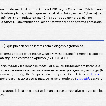
umentada ya a finales del s. XIII, en 1290, según Corominas. Y del español
a la misma planta,
mielga
, que venía del lat.
m
ē
dica
, es decir "(hierba) de
en el latín de la nomenclatura taxonómica donde da nombre al género
 la
sativa
L., que también se llaman "carretones" por la forma enroscada
753), que pueden ser de interés para biólogos y agrónomos.
pueblo persa ubicado entre el Mar Caspio y Mesopotamia), término citado por
 atestigua en escritos de Apuleyo (124-170 d.C.).
 persa
Mâda
; y los romanos
Medi.
Por ello, los griegos denominaron a la
nas para dar nombre a plantas, animales o cosas; por ejemplo,
plantago
(la
ín
sativus
, que significa 'lo que se siembra y se cultiva'. Entonces
Linneo
 dio nombre a unas 20 especies más. Del mismo modo que
Cannabis
sativa
L.
 en algunos la idea de que así se llaman porque tengan algo que ver con los
as'.