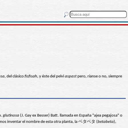
asa
, del clásico
fisfisah
, y éste del pelvi
aspast
pero, ríanse o no, siempre
p.
glutinosa
(J. Gay ex Besser) Batt. llamada en España "ajea pegajosa" o
odemos inventar el nombre de esta otra planta, la ベタベタ (
betabeta
),