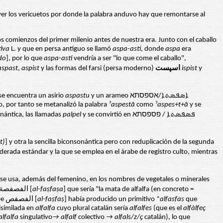
ver los vericuetos por donde la palabra anduvo hay que remontarse al
os comienzos del primer milenio antes de nuestra era. Junto con el caballo
iva
L. y que en persa antiguo se llamó
aspa-asti
, donde
aspa
era
do
], por lo que
aspa-asti
vendría a ser "lo que come el caballo",
aspast
,
aspist
y las formas del farsi (persa moderno)
اسپست
ispist
y
 se encuentra un asirio
aspastu
y un arameo ܐܣܦܣܬܐ/אספסתא
o, por tanto se metanalizó la palabra
ˀ
aspest
ā
como
ˀ
aspes+t+
ā
y se
onántica, las llamadas
palpel
y se convirtió en ܦܣܦܣܬܐ / פספסתא
t)
] y otra la sencilla biconsonántica pero con reduplicación de la segunda
iderada estándar y la que se emplea en el árabe de registro culto, mientras
se usa, además del femenino, en los nombres de vegetales o minerales
] como "la alfalfa (en general = colectivo)" frente a الفصفصة [
al-fa
ṣ
fa
ṣ
a
] que sería "la mata de alfalfa (en concreto =
), donde parece ser que el árabe الفصفص [
al-fa
ṣ
fa
ṣ
] había producido un primitivo *
alfasfas
que
isimilada en
alfalfa
cuyo plural catalán sería
alfalfes
(que es el
alfàlfeç
alfalfa
singulativo
→ alfalf
colectivo
→ alfals/z/ç
catalán), lo que