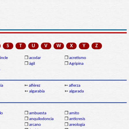
S
T
U
V
W
X
Y
Z
incle
❒
acodar
❒
acretismo
❒
ágil
❒
Agripina
a
ía
➳
alférez
➳
alferza
➳
algarabía
➳
algarada
lo
❒
ambuesta
❒
amito
❒
anquilodoncia
❒
anticresis
❒
arcano
❒
areología