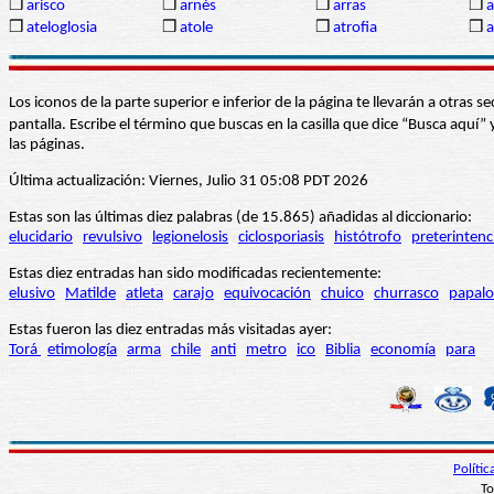
❒
arisco
❒
arnés
❒
arras
❒
a
❒
ateloglosia
❒
atole
❒
atrofia
❒
a
Los iconos de la parte superior e inferior de la página te llevarán a otra
pantalla. Escribe el término que buscas en la casilla que dice “Busca aqu
las páginas.
Última actualización: Viernes, Julio 31 05:08 PDT 2026
Estas son las últimas diez palabras (de 15.865) añadidas al diccionario:
elucidario
revulsivo
legionelosis
ciclosporiasis
histótrofo
preterintenc
Estas diez entradas han sido modificadas recientemente:
elusivo
Matilde
atleta
carajo
equivocación
chuico
churrasco
papalo
Estas fueron las diez entradas más visitadas ayer:
Torá
etimología
arma
chile
anti
metro
ico
Biblia
economía
para
Políti
To