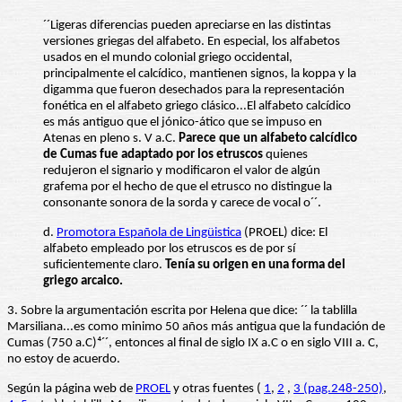
´´Ligeras diferencias pueden apreciarse en las distintas
versiones griegas del alfabeto. En especial, los alfabetos
usados en el mundo colonial griego occidental,
principalmente el calcídico, mantienen signos, la koppa y la
digamma que fueron desechados para la representación
fonética en el alfabeto griego clásico...El alfabeto calcídico
es más antiguo que el jónico-ático que se impuso en
Atenas en pleno s. V a.C.
Parece que un alfabeto calcídico
de Cumas fue adaptado por los etruscos
quienes
redujeron el signario y modificaron el valor de algún
grafema por el hecho de que el etrusco no distingue la
consonante sonora de la sorda y carece de vocal o´´.
d.
Promotora Española de Lingüistica
(PROEL) dice: El
alfabeto empleado por los etruscos es de por sí
suficientemente claro.
Tenía su origen en una forma del
griego arcaico.
3. Sobre la argumentación escrita por Helena que dice: ´´ la tablilla
Marsiliana...es como minimo 50 años más antigua que la fundación de
Cumas (750 a.C)⁴´´, entonces al final de siglo IX a.C o en siglo VIII a. C,
no estoy de acuerdo.
Según la página web de
PROEL
y otras fuentes (
1
,
2
,
3 (pag.248-250)
,