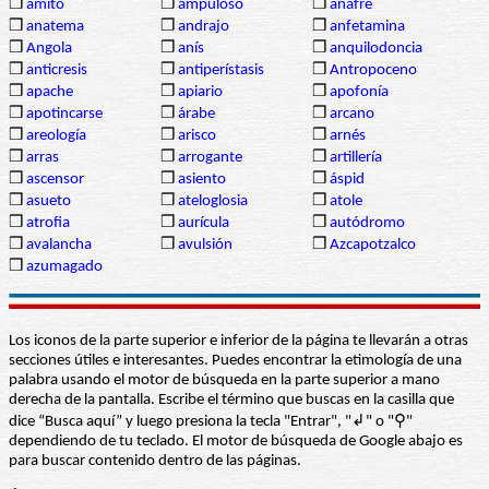
❒
amito
❒
ampuloso
❒
anafre
❒
anatema
❒
andrajo
❒
anfetamina
❒
Angola
❒
anís
❒
anquilodoncia
❒
anticresis
❒
antiperístasis
❒
Antropoceno
❒
apache
❒
apiario
❒
apofonía
❒
apotincarse
❒
árabe
❒
arcano
❒
areología
❒
arisco
❒
arnés
❒
arras
❒
arrogante
❒
artillería
❒
ascensor
❒
asiento
❒
áspid
❒
asueto
❒
ateloglosia
❒
atole
❒
atrofia
❒
aurícula
❒
autódromo
❒
avalancha
❒
avulsión
❒
Azcapotzalco
❒
azumagado
Los iconos de la parte superior e inferior de la página te llevarán a otras
secciones útiles e interesantes. Puedes encontrar la etimología de una
palabra usando el motor de búsqueda en la parte superior a mano
derecha de la pantalla. Escribe el término que buscas en la casilla que
dice “Busca aquí” y luego presiona la tecla "Entrar", "↲" o "⚲"
dependiendo de tu teclado. El motor de búsqueda de Google abajo es
para buscar contenido dentro de las páginas.