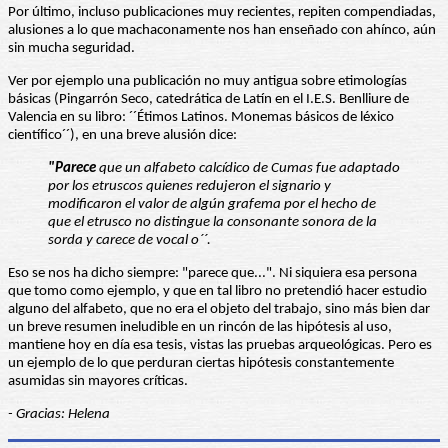
Por último, incluso publicaciones muy recientes, repiten compendiadas,
alusiones a lo que machaconamente nos han enseñado con ahínco, aún
sin mucha seguridad.
Ver por ejemplo una publicación no muy antigua sobre etimologías
básicas (Pingarrón Seco, catedrática de Latín en el I.E.S. Benlliure de
Valencia en su libro: ´´Étimos Latinos. Monemas básicos de léxico
científico´´), en una breve alusión dice:
"Parece
que un alfabeto calcídico de Cumas fue adaptado
por los etruscos quienes redujeron
el signario y
modificaron el valor de algún grafema por el hecho de
que el etrusco no distingue la consonante sonora de la
sorda y carece de vocal o´´.
Eso se nos ha dicho siempre: "parece que...". Ni siquiera esa persona
que tomo como ejemplo, y que en tal libro no pretendió hacer estudio
alguno del alfabeto, que no era el objeto del trabajo, sino más bien dar
un breve resumen ineludible en un rincón de las hipótesis al uso,
mantiene hoy en día esa tesis, vistas las pruebas arqueológicas. Pero es
un ejemplo de lo que perduran ciertas hipótesis constantemente
asumidas sin mayores críticas.
- Gracias: Helena