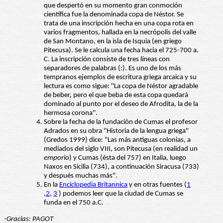
que despertó en su momento gran conmoción
científica fue la denominada copa de Néstor. Se
trata de una inscripción hecha en una copa rota en
varios fragmentos, hallada en la necrópolis del valle
de San Montano, en la isla de Isquia (en griego
Pitecusa). Se le calcula una fecha hacia el 725-700 a.
C. La inscripción consiste de tres líneas con
separadores de palabras (:). Es uno de los más
tempranos ejemplos de escritura griega arcaica y su
lectura es como sigue: ''La copa de Néstor agradable
de beber, pero el que beba de esta copa quedará
dominado al punto por el deseo de Afrodita, la de la
hermosa corona''.
Sobre la fecha de la fundación de Cumas el profesor
Adrados en su obra ''Historia de la lengua griega''
(Gredos 1999) dice: ''Las más antiguas colonias, a
mediados del siglo VIII, son Pitecusa (en realidad un
emporio
) y Cumas (ésta del 757) en Italia, luego
Naxos en Sicilia (734), a continuación Siracusa (733)
y después muchas más''.
En la
Enciclopedia Britannica
y en otras fuentes (
1
,
2
,
3
) podemos leer que la ciudad de Cumas se
funda en el 750 a.C.
-Gracias: PAGOT