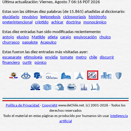
Última actualización: Viernes, Agosto 7 06:16 PDT 2026
Estas son las últimas diez palabras (de 15.865) añadidas al diccionario:
elucidario
revulsivo
legionelosis
ciclosporiasis
histótrofo
preterintencional
críptido
achicar
doctrina
monocárpico
Estas diez entradas han sido modificadas recientemente:
antojo
elusivo
Matilde
atleta
carajo
equivocación
chuico
churrasco
papalote
Acapulco
Estas fueron las diez entradas más visitadas ayer:
escaparate
etimología
envidia
tomate
metro
chile
discurrir
financiero
curtir
púnico
Política de Privacidad
-
Copyright
www.deChile.net. (c) 2001-2026 - Todos los
derechos reservados
Todo el material en estas páginas es producido por humanos sin usar
inteligencia
artificial