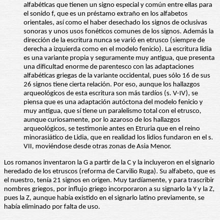
alfabéticas que tienen un signo especial y común entre ellas para
el sonido f, que es un préstamo extraño en los alfabetos
orientales, así como el haber desechado los signos de oclusivas
sonoras y unos usos fonéticos comunes de los signos. Además la
dirección de la escritura nunca se varió en etrusco (siempre de
derecha a izquierda como en el modelo fenicio). La escritura lidia
es una variante propia y seguramente muy antigua, que presenta
una dificultad enorme de parentesco con las adaptaciones
alfabéticas griegas de la variante occidental, pues sólo 16 de sus
26 signos tiene cierta relación. Por eso, aunque los hallazgos
arqueológicos de esta escritura son más tardíos (s. V-IV), se
piensa que es una adaptación autóctona del modelo fenicio y
muy antigua, que sí tiene un paralelismo total con el etrusco,
aunque curiosamente, por lo azaroso de los hallazgos
arqueológicos, se testimonie antes en Etruria que en el reino
minorasiático de Lidia, que en realidad los lidios fundaron en el s.
VII, moviéndose desde otras zonas de Asia Menor.
Los romanos inventaron la G a partir de la C y la incluyeron en el signario
heredado de los etruscos (reforma de Carvilio Ruga). Su alfabeto, que es
el nuestro, tenía 21 signos en origen. Muy tardíamente, y para trascribir
nombres griegos, por influjo griego incorporaron a su signarlo la Y y la Z,
pues la Z, aunque había existido en el signarlo latino previamente, se
había eliminado por falta de uso.