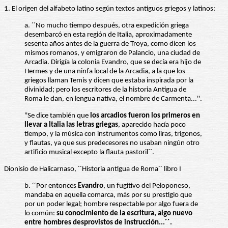
1. El origen del alfabeto latino según textos antiguos griegos y latinos:
a. ´´No mucho tiempo después, otra expedición griega
desembarcó en esta región de Italia, aproximadamente
sesenta años antes de la guerra de Troya, como dicen los
mismos romanos, y emigraron de Palancio, una ciudad de
Arcadia. Dirigía la colonia Evandro, que se decía era hijo de
Hermes y de una ninfa local de la Arcadia, a la que los
griegos llaman Temis y dicen que estaba inspirada por la
divinidad; pero los escritores de la historia Antigua de
Roma le dan, en lengua nativa, el nombre de Carmenta...''.
''Se dice también que
los arcadios fueron los primeros en
llevar a Italia las letras griegas
, aparecido hacía poco
tiempo, y la música con instrumentos como liras, trigonos,
y flautas, ya que sus predecesores no usaban ningún otro
artificio musical excepto la flauta pastoril´´.
Dionisio de Halicarnaso, ´´Historia antigua de Roma´´ libro I
b. ´´Por entonces
Evandro
, un fugitivo del Peloponeso,
mandaba en aquella comarca, más por su prestigio que
por un poder legal; hombre respectable por algo fuera de
lo común:
su conocimiento de la escritura, algo nuevo
entre hombres desprovistos de instrucción...´´.