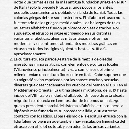
notar que Cumas es casi la más antigua fundación griega en el sur
de Italia (sólo la precede Pitecusa, unos pocos años antes,
pequeño asentamiento o poblado en la isla de Ischia). Todas las
colonias griegas del sur son posteriores. El alfabeto etrusco nunca
fue tomado de los griegos meridionales. Los hallazgos de tales
muestras alfabéticas fueron publicados con esa datación. Por
supuesto, el etrusco se sigue escribiendo en sus distintas
variantes alfabéticas, algunas más antiguas y otras más
modernas, y encontramos abundantes muestras gráficas en
etrusco en todos los siglos siguientes hasta el s. III a.C.
aproximadamente.
La cultura etrusca parece gestarse de la mezcla de oleadas
migratorias minorasiáticas, con elementos de culturas locales
(Vilanoviense principalmente), y ya a comienzos del primer
milenio tenían una cultura floreciente en Italia. Cabe suponer que
su migración vino espoleada por las consecuencias y secuelas
diversas que desencadenaron los Pueblos del Mar en el s. XII en el
Mediterráneo Oriental. La última oleada migratoria, del s. IX hasta
inicios del VIII, trajo sin duda el alfabeto. Un paso de esta oleada
migratoria se detecta en Lemnos, donde tenemos un hallazgo
que es precedente parcial del sistema alfabético etrusco, pero la
hipótesis más fundada es su procedencia lidia, o su estrecho
contacto con los lidios. El paralelismo de la escritura etrusca con la
lidia (algunos piensan que también hay vinculación lingüística del
etrusco con el lidio) es total, y son además las únicas variantes