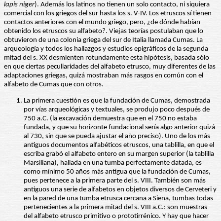
lapis niger
). Además los latinos no tienen un solo contacto, ni siquiera
comercial con los griegos del sur hasta los s. V-IV. Los etruscos sí tienen
contactos anteriores con el mundo griego, pero, ¿de dónde habían
obtenido los etruscos su alfabeto?. Viejas teorías postulaban que lo
obtuvieron de una colonia griega del sur de Italia llamada Cumas. La
arqueología y todos los hallazgos y estudios epigráficos de la segunda
mitad del s. XX desmienten rotundamente esta hipótesis, basada sólo
en que ciertas peculiaridades del alfabeto etrusco, muy diferentes de las
adaptaciones griegas, quizá mostraban más rasgos en común con el
alfabeto de Cumas que con otros.
La primera cuestión es que la fundación de Cumas, demostrada
por vías arqueológicas y textuales, se produjo poco después de
750 a.C. (la excavación demuestra que en el 750 no estaba
fundada, y que su horizonte fundacional sería algo anterior quizá
al 730, sin que se pueda ajustar el año preciso). Uno de los más
antiguos documentos alfabéticos etruscos, una tablilla, en que el
escriba grabó el alfabeto entero en su margen superior (la tablilla
Marsiliana), hallada en una tumba perfectamente datada, es
como mínimo 50 años más antigua que la fundación de Cumas,
pues pertenece a la primera parte del s. VIII. También son más
antiguos una serie de alfabetos en objetos diversos de Cerveteri y
en la pared de una tumba etrusca cercana a Siena, tumbas todas
pertenecientes a la primera mitad del s. VIII a.C.: son muestras
del alfabeto etrusco primitivo o prototirrénico. Y hay que hacer