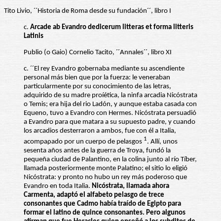
Tito Livio, ´´Historia de Roma desde su fundación´´, libro I
c.
Arcade ab Evandro dedicerum litteras et forma litteris
Latinis
Publio (o Gaio) Cornelio Tacito, ´´Annales´´, libro XI
c. ´´El rey Evandro gobernaba mediante su ascendiente
personal más bien que por la fuerza: le veneraban
particularmente por su conocimiento de las letras,
adquirido de su madre proíética, la ninfa arcadia Nicóstrata
o Temis; era hija del rio Ladón, y aunque estaba casada con
Equeno, tuvo a Evandro con Hermes. Nicóstrata persuadió
a Evandro para que matara a su supuesto padre, y cuando
los arcadios desterraron a ambos, fue con él a Italia,
1
acompaρado por un cuerpo de pelasgos
. Allí, unos
sesenta años antes de la guerra de Troya, fundó la
pequeña ciudad de Palantino, en la colina junto al río Tíber,
llamada posteriormente monte Palatino; el sitio lo eligió
Nicóstrata: y pronto no hubo un rey más poderoso que
Evandro en toda Italia.
Nicóstrata, llamada ahora
Carmenta, adaptó el alfabeto pelasgo de trece
consonantes que Cadmo había traído de Egipto para
formar el latino de quince consonantes.
Pero algunos