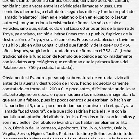
carmen
, canto, poema o cántico oracular, derivado de
cano,
cantar),
tenida incluso a veces entre las divinidades llamadas Musas. Este
semidiós o héroe trajo el alfabeto, según los mitos, y fundó un poblado
llamado "Palanteo", bien en el Palatino o bien en el Capitolio (según
autores), muy anterior a la existencia de Roma. No sólo recibió a
Heracles, sino que, establecido en el Lacio 60 años antes de la guerra de
Troya, ya anciano, recibió al héroe Eneas con su pueblo, fugitivos de la
destrucción de Troya, y se alió con ellos. Eneas se estableció en Lavinium
y su hijo Julo en Alba Longa, ciudad que fundó, y de la que 400 ó 450
años después, surgirían los fundadores de Roma en el 753 a.C. (fecha
tradicional de la fundación de Rómulo que coincide aproximadamente
con los datos arqueológicos que confirman que la primera Roma del
Palatino en el 750 ya estaba fundada).
Obviamente si Evandro, personaje sobrenatural de entrada, vivió allí
antes de la guerra y destrucción de Troya, hecho arqueológicamente
constatado en torno al 1.200 a.C. o poco antes, difícilmente pudo llevar
alfabeto alguno en época en que ni siquiera los micénicos imaginaban lo
que era un alfabeto, pues los pocos centros que escribían lo hacían en
silabario lineal B, que al poco perderían para sumirse en la etapa ágrafa
llamada "Edad Oscura", de la que sólo saldrían hacia el s. VIII con la
paulatina adaptación del alfabeto fenicio. Pero los mitos son los mitos y
son muy bellos. Del fabuloso Evandro nos hablan ampliamente Tito
Livio, Dionisio de Halicarnaso, Apolodoro, Tito Livio, Varrón, Ovidio,
Virgilio, Servio, Higinio, Tácito, Plutarco, Justino y Solino, es decir, todos