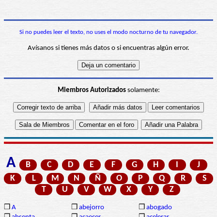
Si no puedes leer el texto, no uses el modo nocturno de tu navegador.
Avísanos si tienes más datos o si encuentras algún error.
Miembros Autorizados
solamente:
A
B
C
D
E
F
G
H
I
J
K
L
M
N
Ñ
O
P
Q
R
S
T
U
V
W
X
Y
Z
❒
A
❒
abejorro
❒
abogado