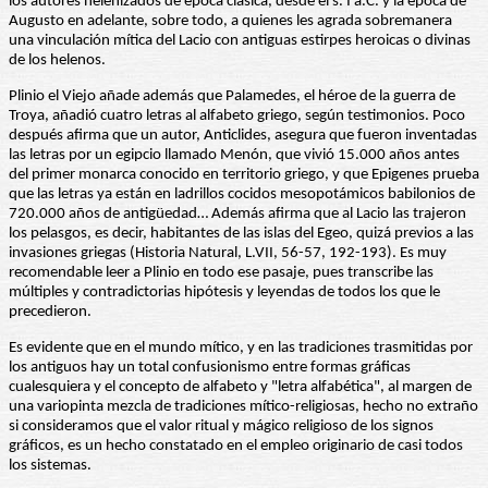
los autores helenizados de época clásica, desde el s. I a.C. y la época de
Augusto en adelante, sobre todo, a quienes les agrada sobremanera
una vinculación mítica del Lacio con antiguas estirpes heroicas o divinas
de los helenos.
Plinio el Viejo añade además que Palamedes, el héroe de la guerra de
Troya, añadió cuatro letras al alfabeto griego, según testimonios. Poco
después afirma que un autor, Anticlides, asegura que fueron inventadas
las letras por un egipcio llamado Menón, que vivió 15.000 años antes
del primer monarca conocido en territorio griego, y que Epigenes prueba
que las letras ya están en ladrillos cocidos mesopotámicos babilonios de
720.000 años de antigüedad… Además afirma que al Lacio las trajeron
los pelasgos, es decir, habitantes de las islas del Egeo, quizá previos a las
invasiones griegas (Historia Natural, L.VII, 56-57, 192-193). Es muy
recomendable leer a Plinio en todo ese pasaje, pues transcribe las
múltiples y contradictorias hipótesis y leyendas de todos los que le
precedieron.
Es evidente que en el mundo mítico, y en las tradiciones trasmitidas por
los antiguos hay un total confusionismo entre formas gráficas
cualesquiera y el concepto de alfabeto y "letra alfabética", al margen de
una variopinta mezcla de tradiciones mítico-religiosas, hecho no extraño
si consideramos que el valor ritual y mágico religioso de los signos
gráficos, es un hecho constatado en el empleo originario de casi todos
los sistemas.