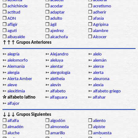
❒
absenta
❒
acaecer
❒
acelerar
❒
achichincle
❒
acodar
❒
acretismo
❒
actitud
❒
adaptar
❒
adherir
❒
ADN
❒
adulto
❒
afasia
❒
afligir
❒
ágil
❒
Agripina
❒
agutí
❒
ajedrez
❒
alambre
❒
albayalde
❒
alcachofa
❒
Alcocer
↑↑↑ Grupos Anteriores
➳
alegría
➳
Alejandro
➳
alelo
➳
alelomorfo
➳
aleluya
➳
alemán
➳
Alemania
➳
alentar
➳
alerce
➳
alergia
➳
alergología
➳
alerta
➳
Alerta Amber
➳
aletheia
➳
aleurona
➳
aleve
➳
alevín
➳
alexia
➳
alexitimia
➳
alfabeto
➳
alfabeto griego
✰ alfabeto latino
➳
alfaguara
➳
alfahar
➳
alfajor
↓↓↓ Grupos Siguientes
❒
alfalfa
❒
algodón
❒
aliento
❒
almadén
❒
almoneda
❒
alpiste
❒
aluche
❒
amarillo
❒
ambuesta