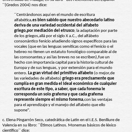
´´(Gredos 2004) nos dice:
´´Centrándonos aquí en el mundo de escritura
alfabética,
es bien sabido que nuestro abecedario latino
deriva de una variedad occidental del alfabeto
griego,por mediación del etrusco
; la adaptación por parte
de los griegos,allá por el siglo X a.C., del alfábeto
consonántico fenicio añadiendo signos específicos para las
vocales (que en las lenguas semíticas como el fenicio o el
hebreo no tienen un estatuto fonológico comparable al de
las consonantes,y así las breves no se escriben),fue un
hecho con importancia capital para la historia cultural de
Europa y de sus lenguas, y por extensión para el mundo
entero.
La gran virtud del primitivo alfabeto
(o mejor,de
las variedades de alfabeto)
griego era precisamente que
cumplía en gran medida el ideal económico de cualquier
escritura de este tipo, a saber, que cada fonema le
corresponda un solo grafema y que cada grafema
represente siempre el mismo fonema
,con las ventajas
para el aprendizaje y el manejo del alfabeto que ello
supone''.
c. Elena Pingarrón Seco, catedrática de Latín en el I.E.S. Benlliure de
Valencia en su libro: ´´Étimos Latinos. Monemas básicos de léxico
científico´´ dice: