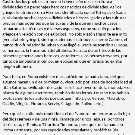
Casi todos los pueblos atribuyen la invención de la escritura a
divinidades o a personajes heroicos nacidos de divinidades. Así los
griegos lo atribuyeron a Hermes, identificado con el Tot egipcio (cada
cual vincula sus hallazgos a divinidades o héroes ligados a las culturas
previas más potentes que las suyas y de la que en muchos casos
tomaron arte, técnicas y diversos aspectos, como sucedió para los
griegos en relación con los egipcios). No sólo Platón trasmite ese mito
(ver alfabeto griego), sino que además se atribuye al héroe Cadmo, el
mítico tirio fundador de Tebas y que llegó a Grecia buscando a Europa,
su hermana, la trasmisión del alfabeto. Se trata de un héroe de las
primeras generaciones heroicas, anteriores a los héroes troyanos, por
tanto de ambiente micénico, en épocas en que en Grecia no existía
ningún alfabeto.
Pues bien, en Roma existe un dios autóctono llamado Jano, del que
algunos hacen un dios primigenio, vinculado por lazos de hospitalidad al
titán Saturno, civilizador del Lacio, se le hace inventor de la moneda y en
pluma de algunos escritores, también de las letras. De Jano nos hablan
profusamente los autores por doquier (Tito Livio, Varrón, Macrobio,
Ovidio, Virgilio, Plutarco, Servio, S. Agustín, Solino…etc.).
Pero quizá el mito más repetido es el de Evandro, un héroe arcadio hijo
del dios Hermes y de una ninfa, llamada por unos Telpusa, por otros
Nicóstrata, o Temis, o Tiburtis o Timandra, pero que fue llamada en
Roma Carmenta, por sus capacidades oraculares y proféticas (de