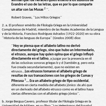
afirman que fue Heracles quien enseñó a los subditos de
Evandro el uso de las letras, que es por lo que comparte
2
un altar con las Musas
´´.
Robert Graves, ´´Los Mitos Griegos´´
2. a. El profesor emérito de Filología Griega en la Universidad
Complutense de Madrid, miembro de las Reales Academias de la Lengua
y de la Historia, Francisco Rodríguez Adrados (1922-2020) en su obra
´´Historia de las lenguas de Europa´´ (Gredos 2008) dice:
´´
Hoy se piensa que el alfabeto latino no derivó
directamente del griego, sino que hubo un intermedario,
el etrusco, aunque hay quien opina que el griego influyó
directamente en el latino
, a juzgar por la presencia en él
de las oclusivas sonoras griegas b y d (también g, pero esta
fue creada secundariamente), que no existen en
etrusco...
Los etruscos tomaron el alfabeto griego de
resultas de sus transacciones con los griegos de Cumas y
3
Pitecusa
... Era un alfabeto griego de tipo occidental
,
diferente en cierta medida del alfabeto jónico: de ahί que
en un derivado del alfabeto etrusco como es el latino haya
ciertas diferencias con el alfabeto griego jónico´´.
b. Jorge Bergua Cavero, profesor titular de Filologia Griega en la
Universidad de Málaga, en su libro ´´Los Helenismos del Español