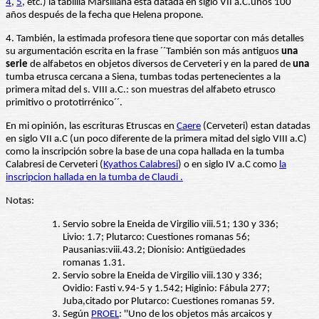
4
,
5
, etc.) la tablilla Marsiliana esta datada en siglo VII a.C.unos 100
años después de la fecha que Helena propone.
4. También, la estimada profesora tiene que soportar con más detalles
su argumentación escrita en la frase ´´También son más antiguos
una
serie
de alfabetos en objetos diversos de Cerveteri y en la pared de
una
tumba etrusca cercana a Siena, tumbas todas pertenecientes a la
primera mitad del s. VIII a.C.: son muestras del alfabeto etrusco
primitivo o prototirrénico´´.
En mi opinión, las escrituras Etruscas en
Caere
(Cerveteri) estan datadas
en siglo VII a.C (un poco diferente de la primera mitad del siglo VIII a.C)
como la inscripción sobre la base de una copa hallada en la tumba
Calabresi de Cerveteri (
Kyathos Calabresi
) o en siglo IV a.C como
la
inscripcion hallada en la tumba de Claudi .
Notas:
Servio sobre la Eneida de Virgilio viii.51; 130 y 336;
Livio: 1.7; Plutarco: Cuestiones romanas 56;
Pausanias:viii.43.2; Dionisio: Antigüedades
romanas 1.31.
Servio sobre la Eneida de Virgilio viii.130 y 336;
Ovidio: Fasti v.94-5 y 1.542; Higinio: Fábula 277;
Juba,citado por Plutarco: Cuestiones romanas 59.
Según
PROEL
: ''Uno de los objetos más arcaicos y