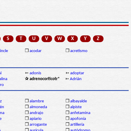
S
T
U
V
W
X
Y
Z
incle
❒
acodar
❒
acretismo
i
➳
adonis
➳
adoptar
lina
✰ adrenocorticotr*
➳
Adrián
ero
z
❒
alambre
❒
albayalde
én
❒
almoneda
❒
alpiste
ma
❒
andrajo
❒
anfetamina
e
❒
apiario
❒
apofonía
❒
arrogante
❒
artillería
a
❒
aurícula
❒
autódromo