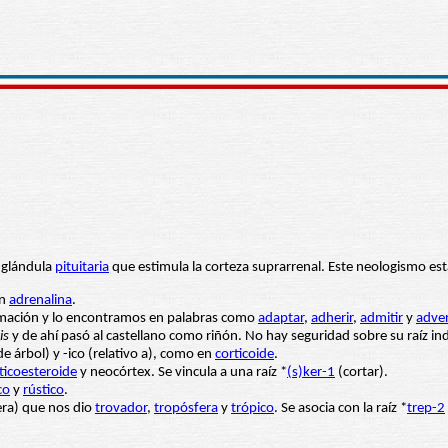
 glándula
pituitaria
que estimula la corteza suprarrenal. Este neologismo es
en
adrenalina
.
mación y lo encontramos en palabras como
adaptar
,
adherir
,
admitir
y
adve
is
y de ahí pasó al castellano como riñón. No hay seguridad sobre su raíz i
e árbol) y -ico (relativo a), como en
corticoide
.
ticoesteroide
y neocórtex. Se vincula a una raíz *
(s)ker-1
(cortar).
co
y
rústico
.
era) que nos dio
trovador
,
tropósfera
y
trópico
. Se asocia con la raíz *
trep-2