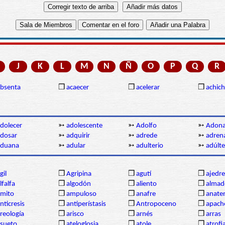
J
K
L
M
N
Ñ
O
P
Q
R
bsenta
❒
acaecer
❒
acelerar
❒
achich
dolecer
➳
adolescente
➳
Adolfo
➳
Adona
dosar
➳
adquirir
➳
adrede
➳
adrena
aduana
➳
adular
➳
adulterio
➳
adúlt
gil
❒
Agripina
❒
agutí
❒
ajedre
lfalfa
❒
algodón
❒
aliento
❒
almad
mito
❒
ampuloso
❒
anafre
❒
anate
nticresis
❒
antiperístasis
❒
Antropoceno
❒
apach
reología
❒
arisco
❒
arnés
❒
arras
sueto
❒
ateloglosia
❒
atole
❒
atrofi