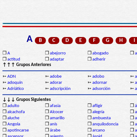
A
B
C
D
E
F
G
H
I
❒
A
❒
abejorro
❒
abogado
❒
a
❒
actitud
❒
adaptar
❒
adherir
↑↑↑ Grupos Anteriores
➳
ADN
➳
adobe
➳
adobo
➳
a
➳
adoquín
➳
adorar
➳
adornar
➳
a
➳
Adriático
➳
adscripción
➳
adsorción
➳
↓↓↓ Grupos Siguientes
❒
adulto
❒
afasia
❒
afligir
❒
á
❒
alcachofa
❒
Alcocer
❒
alegría
❒
a
❒
aluche
❒
amarillo
❒
ambuesta
❒
a
❒
Angola
❒
anís
❒
anquilodoncia
❒
a
❒
apotincarse
❒
árabe
❒
arcano
❒
a
❒
ascensor
❒
asiento
❒
áspid
❒
a