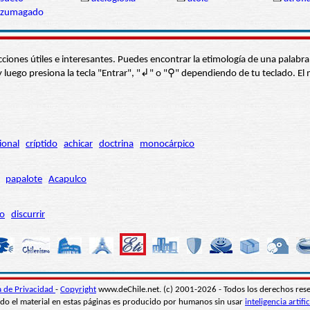
azumagado
s secciones útiles e interesantes. Puedes encontrar la etimología de una pal
í” y luego presiona la tecla "Entrar", "↲" o "⚲" dependiendo de tu teclado.
ional
críptido
achicar
doctrina
monocárpico
papalote
Acapulco
ro
discurrir
ca de Privacidad
-
Copyright
www.deChile.net. (c) 2001-2026 - Todos los derechos res
do el material en estas páginas es producido por humanos sin usar
inteligencia artific