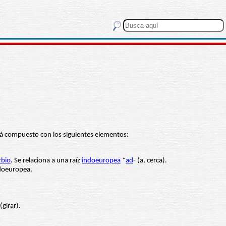
tá compuesto con los siguientes elementos:
rbio
. Se relaciona a una raíz
indoeuropea
*
ad
- (a, cerca).
ndoeuropea.
(girar).