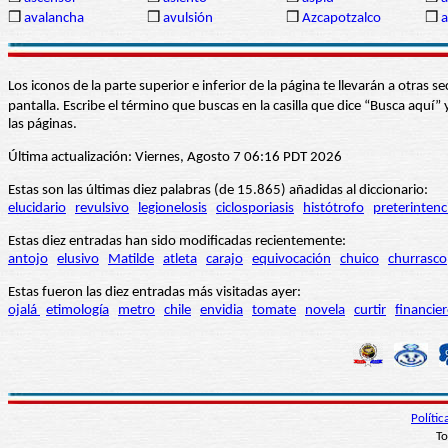
❒
avalancha
❒
avulsión
❒
Azcapotzalco
❒
Los iconos de la parte superior e inferior de la página te llevarán a otra
pantalla. Escribe el término que buscas en la casilla que dice “Busca aqu
las páginas.
Última actualización: Viernes, Agosto 7 06:16 PDT 2026
Estas son las últimas diez palabras (de 15.865) añadidas al diccionario:
elucidario
revulsivo
legionelosis
ciclosporiasis
histótrofo
preterintenc
Estas diez entradas han sido modificadas recientemente:
antojo
elusivo
Matilde
atleta
carajo
equivocación
chuico
churrasco
Estas fueron las diez entradas más visitadas ayer:
ojalá
etimología
metro
chile
envidia
tomate
novela
curtir
financie
Políti
To