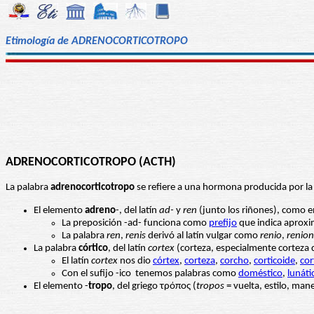
Etimología de ADRENOCORTICOTROPO
ADRENOCORTICOTROPO (ACTH)
La palabra
adrenocorticotropo
se refiere a una hormona producida por la
El elemento
adreno
-, del latín
ad-
y
ren
(junto los riñones), como 
La preposición -ad- funciona como
prefijo
que indica aproxi
La palabra
ren
,
renis
derivó al latín vulgar como
renio
,
renion
La palabra
córtico
, del latín
cortex
(corteza, especialmente corteza d
El latín
cortex
nos dio
córtex
,
corteza
,
corcho
,
corticoide
,
cor
Con el sufijo -ico tenemos palabras como
doméstico
,
lunáti
El elemento -
tropo
, del griego τρόπος (
tropos
= vuelta, estilo, man