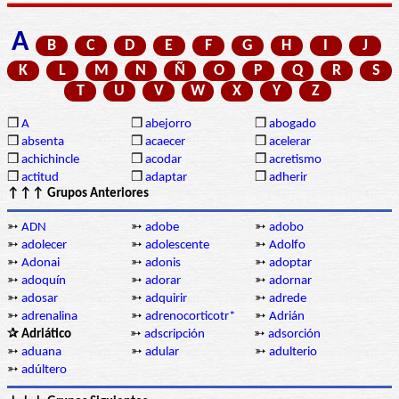
A
B
C
D
E
F
G
H
I
J
K
L
M
N
Ñ
O
P
Q
R
S
T
U
V
W
X
Y
Z
❒
A
❒
abejorro
❒
abogado
❒
absenta
❒
acaecer
❒
acelerar
❒
achichincle
❒
acodar
❒
acretismo
❒
actitud
❒
adaptar
❒
adherir
↑↑↑ Grupos Anteriores
➳
ADN
➳
adobe
➳
adobo
➳
adolecer
➳
adolescente
➳
Adolfo
➳
Adonai
➳
adonis
➳
adoptar
➳
adoquín
➳
adorar
➳
adornar
➳
adosar
➳
adquirir
➳
adrede
➳
adrenalina
➳
adrenocorticotr*
➳
Adrián
✰ Adriático
➳
adscripción
➳
adsorción
➳
aduana
➳
adular
➳
adulterio
➳
adúltero