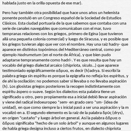
hablada justo en la orilla opuesta de ese mar).
Pero hay también otra posibilidad que hace unos años un helenista
ponente postuló en un Congreso español de la Sociedad de Estudios
Clásicos. Esta ciudad portuaria de la que sabemos que contaba con una
serie de canales navegables que comunicaban con el mar, tuvo
tempranas relaciones con los griegos, primero de Egina (que tuvieron
allá una pequeña colonia comercial) y luego de Siracusa, y es posible que
los griegos tuvieran algo que ver con el nombre. Hay una raíz hadry- que
aparece en distintos topónimos del Mediterráneo central, como por
ejemplo
Hadrumetum
(en el norte de África), y que bien pudo
adaptarse tempranamente como hadri-. Y es que resulta que hay un
vocablo del griego dialectal arcaico (chipriota, sículo…) que aparece
testimoniado epigráficamente αδρυα, es decir (h)adrya. Si escribí la
palabra griega sin espíritu es porque la epigrafía no refleja los espíritus, y
de ahí la oscilación: no podemos saber si llevaba o no llevaba aspiración
(h). Los glosistas griegos posteriores la recogen indistintamente con
espíritu áspero o suave. Según los dialectos esta palabra tiene un
significado u otro, pero propiamente esa a inicial debió llevar aspiración
y viene del radical indoeuropeo *sem- en grado cero *sm- (idea de
unidad), en que como siempre la s inicial pasó a ser una aspiración y la m
vocalizó en a. El segundo elemento es la raíz de la palabra δρῦς (drys),
en origen "castaño" y luego árbol en general. Así la palabra ἄδρυα o
ἅδρυα significaba "hecho de un solo árbol" y aunque en algunos lugares
de habla griega designa incluso a ciertos frutos, en dialecto chipriota