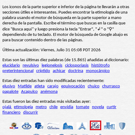
Los iconos de la parte superior e inferior de la página te llevarán a otras
secciones útiles e interesantes. Puedes encontrar la etimología de una
palabra usando el motor de búsqueda en la parte superior a mano
derecha de la pantalla. Escribe el término que buscas en la casilla que
dice “Busca aquí” y luego presiona la tecla "Entrar", "↲" o "⚲"
dependiendo de tu teclado. El motor de búsqueda de Google abajo es
para buscar contenido dentro de las páginas.
Última actualización: Viernes, Julio 31 05:08 PDT 2026
Estas son las últimas diez palabras (de 15.865) añadidas al diccionario:
elucidario
revulsivo
legionelosis
ciclosporiasis
histótrofo
preterintencional
críptido
achicar
doctrina
monocárpico
Estas diez entradas han sido modificadas recientemente:
elusivo
Matilde
atleta
carajo
equivocación
chuico
churrasco
papalote
Acapulco
anémona
Estas fueron las diez entradas más visitadas ayer:
ojalá
etimología
metro
chile
envidia
tomate
novela
curtir
financiero
discurrir