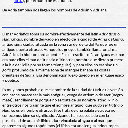
atroz
), por el humo de esa ciudad.
De Adria también nos llegan los nombres de Adrián y Adriana.
El mar Adriático toma su nombre efectivamente del latín
Adriaticus
o
Hadriaticus
, nombre derivado en efecto de la ciudad de
Adria
o
Hadria
,
antiquísima ciudad situada en la zona sur del delta del Po que fue un
antiguo puerto etrusco. Aunque los griegos también llamaron al mar
Adriático, lo hicieron tardíamente. En sus escritos más antiguos ese mar
era para ellos el mar de Trinacia o Trinacria (nombre que dieron primero
a la isla de Sicilia por su forma triangular), y para ellos no era sino un
golfo profundo de la misma zona de mar que bañaba las costas
orientales de Sicilia. Esa denominación luego quedó en el lenguaje épico
y poético.
Es muy poco probable que el nombre de la ciudad de Hadria (la versión
con hache parece ser la más antigua), venga de atrium o de ater (negro
mate), sencillamente porque no se trata de un nombre latino. Plinio
entre otros nos trasmite que el nombre antiguo, que pudo ser
Hatria
o
Hadria
, es el nombre etrusco. Si se trata de una palabra etrusca no
conocemos bien su significado. Algunos han especulado con la
posibilidad de una raíz ilírica adur- vinculada al agua o al mar que
aparece en algunos topónimos (el ilírico era una lengua indoeuropea