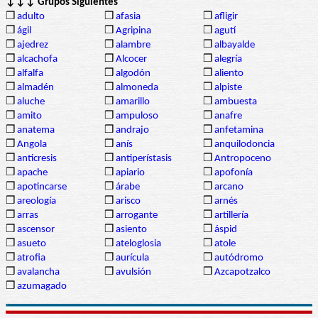
↓↓↓ Grupos Siguientes
❒
adulto
❒
afasia
❒
afligir
❒
ágil
❒
Agripina
❒
agutí
❒
ajedrez
❒
alambre
❒
albayalde
❒
alcachofa
❒
Alcocer
❒
alegría
❒
alfalfa
❒
algodón
❒
aliento
❒
almadén
❒
almoneda
❒
alpiste
❒
aluche
❒
amarillo
❒
ambuesta
❒
amito
❒
ampuloso
❒
anafre
❒
anatema
❒
andrajo
❒
anfetamina
❒
Angola
❒
anís
❒
anquilodoncia
❒
anticresis
❒
antiperístasis
❒
Antropoceno
❒
apache
❒
apiario
❒
apofonía
❒
apotincarse
❒
árabe
❒
arcano
❒
areología
❒
arisco
❒
arnés
❒
arras
❒
arrogante
❒
artillería
❒
ascensor
❒
asiento
❒
áspid
❒
asueto
❒
ateloglosia
❒
atole
❒
atrofia
❒
aurícula
❒
autódromo
❒
avalancha
❒
avulsión
❒
Azcapotzalco
❒
azumagado