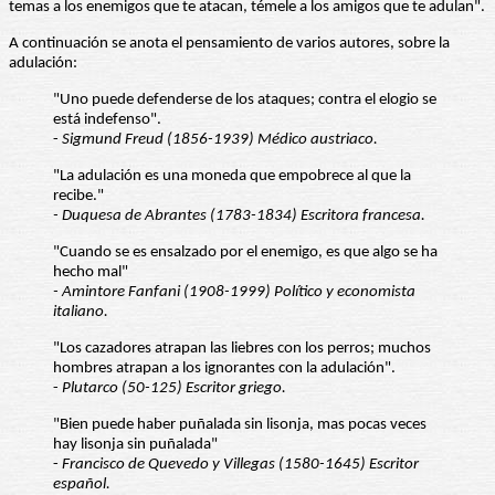
temas a los enemigos que te atacan, témele a los amigos que te adulan".
A continuación se anota el pensamiento de varios autores, sobre la
adulación:
"Uno puede defenderse de los ataques; contra el elogio se
está indefenso".
-
Sigmund Freud (1856-1939) Médico austriaco.
"La adulación es una moneda que empobrece al que la
recibe."
- Duquesa de Abrantes (1783-1834) Escritora francesa.
"Cuando se es ensalzado por el enemigo, es que algo se ha
hecho mal"
- Amintore Fanfani (1908-1999) Político y economista
italiano.
"Los cazadores atrapan las liebres con los perros; muchos
hombres atrapan a los ignorantes con la adulación".
-
Plutarco
(50-125) Escritor griego.
"Bien puede haber puñalada sin lisonja, mas pocas veces
hay lisonja sin puñalada"
-
Francisco de Quevedo y Villegas
(1580-1645) Escritor
español.