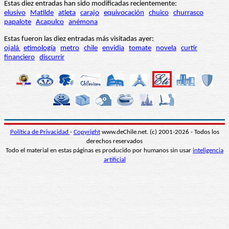
Estas diez entradas han sido modificadas recientemente:
elusivo
Matilde
atleta
carajo
equivocación
chuico
churrasco
papalote
Acapulco
anémona
Estas fueron las diez entradas más visitadas ayer:
ojalá
etimología
metro
chile
envidia
tomate
novela
curtir
financiero
discurrir
Política de Privacidad
-
Copyright
www.deChile.net. (c) 2001-2026 - Todos los
derechos reservados
Todo el material en estas páginas es producido por humanos sin usar
inteligencia
artificial