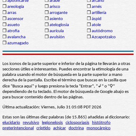
❒
apotincarse
❒
árabe
❒
arcano
❒
areología
❒
arisco
❒
arnés
❒
arras
❒
arrogante
❒
artillería
❒
ascensor
❒
asiento
❒
áspid
❒
asueto
❒
ateloglosia
❒
atole
❒
atrofia
❒
aurícula
❒
autódromo
❒
avalancha
❒
avulsión
❒
Azcapotzalco
❒
azumagado
Los iconos de la parte superior e inferior de la página te llevarán a otras
secciones útiles e interesantes. Puedes encontrar la etimología de una
palabra usando el motor de búsqueda en la parte superior a mano
derecha de la pantalla. Escribe el término que buscas en la casilla que
dice “Busca aquí” y luego presiona la tecla "Entrar", "↲" o "⚲"
dependiendo de tu teclado. El motor de búsqueda de Google abajo es
para buscar contenido dentro de las páginas.
Última actualización: Viernes, Julio 31 05:08 PDT 2026
Estas son las últimas diez palabras (de 15.865) añadidas al diccionario:
elucidario
revulsivo
legionelosis
ciclosporiasis
histótrofo
preterintencional
críptido
achicar
doctrina
monocárpico