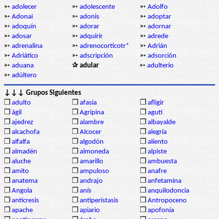
➳
adolecer
➳
adolescente
➳
Adolfo
➳
Adonai
➳
adonis
➳
adoptar
➳
adoquín
➳
adorar
➳
adornar
➳
adosar
➳
adquirir
➳
adrede
➳
adrenalina
➳
adrenocorticotr*
➳
Adrián
➳
Adriático
➳
adscripción
➳
adsorción
➳
aduana
✰ adular
➳
adulterio
➳
adúltero
↓↓↓ Grupos Siguientes
❒
adulto
❒
afasia
❒
afligir
❒
ágil
❒
Agripina
❒
agutí
❒
ajedrez
❒
alambre
❒
albayalde
❒
alcachofa
❒
Alcocer
❒
alegría
❒
alfalfa
❒
algodón
❒
aliento
❒
almadén
❒
almoneda
❒
alpiste
❒
aluche
❒
amarillo
❒
ambuesta
❒
amito
❒
ampuloso
❒
anafre
❒
anatema
❒
andrajo
❒
anfetamina
❒
Angola
❒
anís
❒
anquilodoncia
❒
anticresis
❒
antiperístasis
❒
Antropoceno
❒
apache
❒
apiario
❒
apofonía