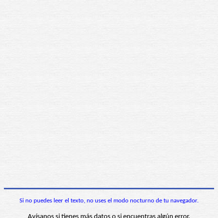
Si no puedes leer el texto, no uses el modo nocturno de tu navegador.
Avísanos si tienes más datos o si encuentras algún error.