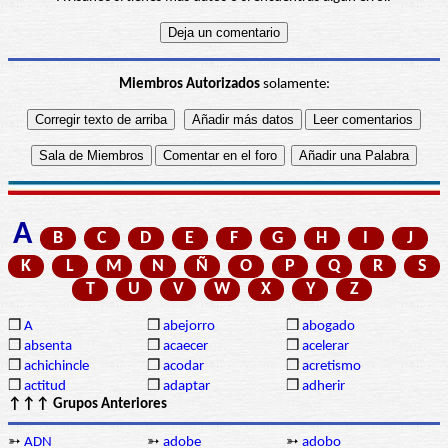
Miembros Autorizados
solamente:
A
B
C
D
E
F
G
H
I
J
K
L
M
N
Ñ
O
P
Q
R
S
T
U
V
W
X
Y
Z
❒
A
❒
abejorro
❒
abogado
❒
absenta
❒
acaecer
❒
acelerar
❒
achichincle
❒
acodar
❒
acretismo
❒
actitud
❒
adaptar
❒
adherir
↑↑↑ Grupos Anteriores
➳
ADN
➳
adobe
➳
adobo