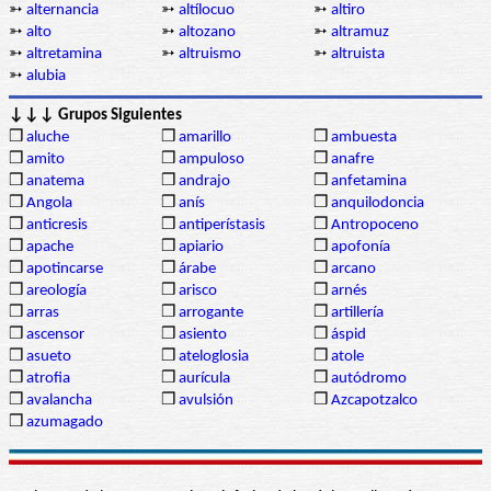
➳
alternancia
➳
altílocuo
➳
altiro
➳
alto
➳
altozano
➳
altramuz
➳
altretamina
➳
altruismo
➳
altruista
➳
alubia
↓↓↓ Grupos Siguientes
❒
aluche
❒
amarillo
❒
ambuesta
❒
amito
❒
ampuloso
❒
anafre
❒
anatema
❒
andrajo
❒
anfetamina
❒
Angola
❒
anís
❒
anquilodoncia
❒
anticresis
❒
antiperístasis
❒
Antropoceno
❒
apache
❒
apiario
❒
apofonía
❒
apotincarse
❒
árabe
❒
arcano
❒
areología
❒
arisco
❒
arnés
❒
arras
❒
arrogante
❒
artillería
❒
ascensor
❒
asiento
❒
áspid
❒
asueto
❒
ateloglosia
❒
atole
❒
atrofia
❒
aurícula
❒
autódromo
❒
avalancha
❒
avulsión
❒
Azcapotzalco
❒
azumagado