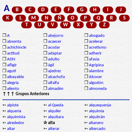
A
B
C
D
E
F
G
H
I
J
K
L
M
N
Ñ
O
P
Q
R
S
T
U
V
W
X
Y
Z
❒
A
❒
abejorro
❒
abogado
❒
absenta
❒
acaecer
❒
acelerar
❒
achichincle
❒
acodar
❒
acretismo
❒
actitud
❒
adaptar
❒
adherir
❒
ADN
❒
adulto
❒
afasia
❒
afligir
❒
ágil
❒
Agripina
❒
agutí
❒
ajedrez
❒
alambre
❒
albayalde
❒
alcachofa
❒
Alcocer
❒
alegría
❒
alfalfa
❒
algodón
❒
aliento
❒
almadén
❒
almoneda
↑↑↑ Grupos Anteriores
➳
alpiste
➳
al Qaeda
➳
alquequenje
➳
alquería
➳
alquiler
➳
alquimia
➳
alquimista
➳
alquitara
➳
alquitrán
➳
alrededor
✰ alta
➳
altanero
➳
altar
➳
alterar
➳
altercado