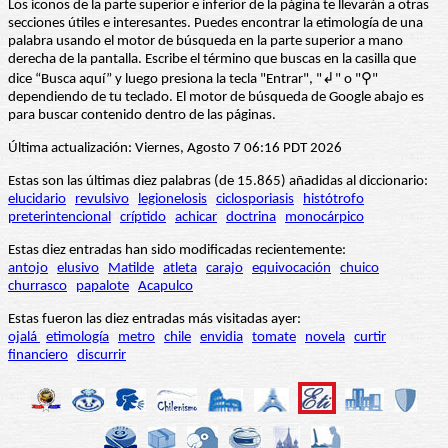
Los iconos de la parte superior e inferior de la página te llevarán a otras
secciones útiles e interesantes. Puedes encontrar la etimología de una
palabra usando el motor de búsqueda en la parte superior a mano
derecha de la pantalla. Escribe el término que buscas en la casilla que
dice “Busca aquí” y luego presiona la tecla "Entrar", "↲" o "⚲"
dependiendo de tu teclado. El motor de búsqueda de Google abajo es
para buscar contenido dentro de las páginas.
Última actualización: Viernes, Agosto 7 06:16 PDT 2026
Estas son las últimas diez palabras (de 15.865) añadidas al diccionario:
elucidario
revulsivo
legionelosis
ciclosporiasis
histótrofo
preterintencional
críptido
achicar
doctrina
monocárpico
Estas diez entradas han sido modificadas recientemente:
antojo
elusivo
Matilde
atleta
carajo
equivocación
chuico
churrasco
papalote
Acapulco
Estas fueron las diez entradas más visitadas ayer:
ojalá
etimología
metro
chile
envidia
tomate
novela
curtir
financiero
discurrir