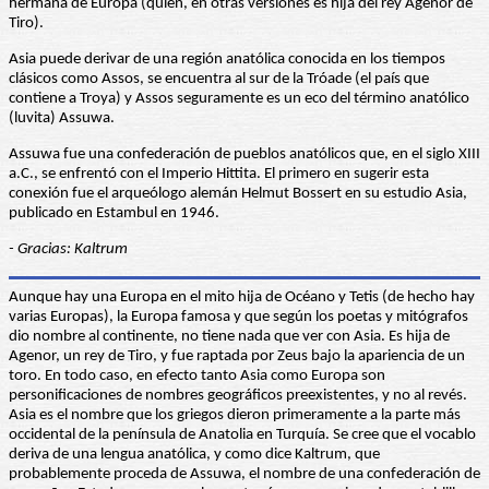
hermana de Europa (quien, en otras versiones es hija del rey Agenor de
Tiro).
Asia puede derivar de una región anatólica conocida en los tiempos
clásicos como Assos, se encuentra al sur de la Tróade (el país que
contiene a Troya) y Assos seguramente es un eco del término anatólico
(luvita) Assuwa.
Assuwa fue una confederación de pueblos anatólicos que, en el siglo XIII
a.C., se enfrentó con el Imperio Hittita. El primero en sugerir esta
conexión fue el arqueólogo alemán Helmut Bossert en su estudio Asia,
publicado en Estambul en 1946.
- Gracias: Kaltrum
Aunque hay una Europa en el mito hija de Océano y Tetis (de hecho hay
varias Europas), la Europa famosa y que según los poetas y mitógrafos
dio nombre al continente, no tiene nada que ver con Asia. Es hija de
Agenor, un rey de Tiro, y fue raptada por Zeus bajo la apariencia de un
toro. En todo caso, en efecto tanto Asia como Europa son
personificaciones de nombres geográficos preexistentes, y no al revés.
Asia es el nombre que los griegos dieron primeramente a la parte más
occidental de la península de Anatolia en Turquía. Se cree que el vocablo
deriva de una lengua anatólica, y como dice Kaltrum, que
probablemente proceda de Assuwa, el nombre de una confederación de