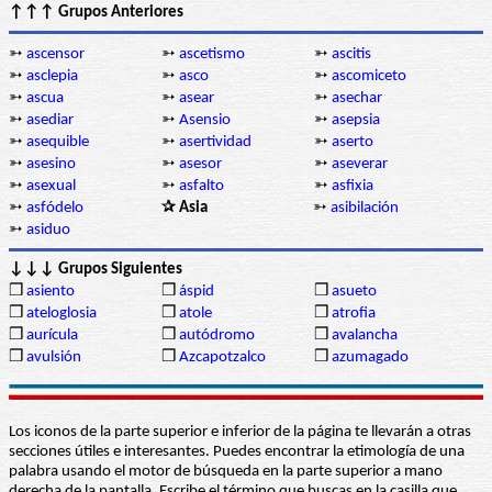
↑↑↑ Grupos Anteriores
➳
ascensor
➳
ascetismo
➳
ascitis
➳
asclepia
➳
asco
➳
ascomiceto
➳
ascua
➳
asear
➳
asechar
➳
asediar
➳
Asensio
➳
asepsia
➳
asequible
➳
asertividad
➳
aserto
➳
asesino
➳
asesor
➳
aseverar
➳
asexual
➳
asfalto
➳
asfixia
➳
asfódelo
✰ Asia
➳
asibilación
➳
asiduo
↓↓↓ Grupos Siguientes
❒
asiento
❒
áspid
❒
asueto
❒
ateloglosia
❒
atole
❒
atrofia
❒
aurícula
❒
autódromo
❒
avalancha
❒
avulsión
❒
Azcapotzalco
❒
azumagado
Los iconos de la parte superior e inferior de la página te llevarán a otras
secciones útiles e interesantes. Puedes encontrar la etimología de una
palabra usando el motor de búsqueda en la parte superior a mano
derecha de la pantalla. Escribe el término que buscas en la casilla que