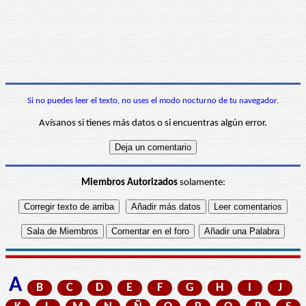
Si no puedes leer el texto, no uses el modo nocturno de tu navegador.
Avísanos si tienes más datos o si encuentras algún error.
Miembros Autorizados
solamente:
A
B
C
D
E
F
G
H
I
J