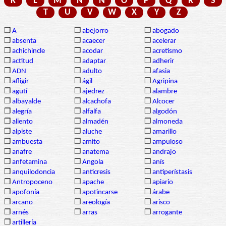
K
L
M
N
Ñ
O
P
Q
R
S
T
U
V
W
X
Y
Z
❒
A
❒
abejorro
❒
abogado
❒
absenta
❒
acaecer
❒
acelerar
❒
achichincle
❒
acodar
❒
acretismo
❒
actitud
❒
adaptar
❒
adherir
❒
ADN
❒
adulto
❒
afasia
❒
afligir
❒
ágil
❒
Agripina
❒
agutí
❒
ajedrez
❒
alambre
❒
albayalde
❒
alcachofa
❒
Alcocer
❒
alegría
❒
alfalfa
❒
algodón
❒
aliento
❒
almadén
❒
almoneda
❒
alpiste
❒
aluche
❒
amarillo
❒
ambuesta
❒
amito
❒
ampuloso
❒
anafre
❒
anatema
❒
andrajo
❒
anfetamina
❒
Angola
❒
anís
❒
anquilodoncia
❒
anticresis
❒
antiperístasis
❒
Antropoceno
❒
apache
❒
apiario
❒
apofonía
❒
apotincarse
❒
árabe
❒
arcano
❒
areología
❒
arisco
❒
arnés
❒
arras
❒
arrogante
❒
artillería