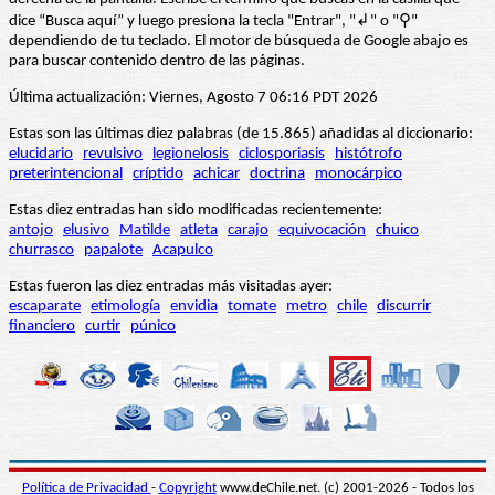
dice “Busca aquí” y luego presiona la tecla "Entrar", "↲" o "⚲"
dependiendo de tu teclado. El motor de búsqueda de Google abajo es
para buscar contenido dentro de las páginas.
Última actualización: Viernes, Agosto 7 06:16 PDT 2026
Estas son las últimas diez palabras (de 15.865) añadidas al diccionario:
elucidario
revulsivo
legionelosis
ciclosporiasis
histótrofo
preterintencional
críptido
achicar
doctrina
monocárpico
Estas diez entradas han sido modificadas recientemente:
antojo
elusivo
Matilde
atleta
carajo
equivocación
chuico
churrasco
papalote
Acapulco
Estas fueron las diez entradas más visitadas ayer:
escaparate
etimología
envidia
tomate
metro
chile
discurrir
financiero
curtir
púnico
Política de Privacidad
-
Copyright
www.deChile.net. (c) 2001-2026 - Todos los