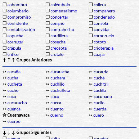
❒
cohombro
❒
colémbolo
❒
collera
❒
columbario
❒
comensalismo
❒
compañero
❒
compromiso
❒
concertar
❒
condenado
❒
confidente
❒
congrio
❒
consola
❒
contabilización
❒
contrahecho
❒
convidar
❒
copucha
❒
cordillera
❒
cornezuelo
❒
corrugar
❒
cosecha
❒
cototo
❒
crápula
❒
creosota
❒
crioterapia
❒
crítico
❒
crótalo
❒
cuajar
↑↑↑ Grupos Anteriores
➳
cucaña
➳
cucaracha
➳
cucarda
➳
cucha
➳
cuchara
➳
cuché
➳
cucheta
➳
cuchillo
➳
cuchitril
➳
cucho
➳
cuchufleta
➳
cuclillo
➳
cuco
➳
cucú
➳
cucubano
➳
cucurucho
➳
cueca
➳
cuello
➳
cuenca
➳
cuento
➳
cuerda
✰ Cuernavaca
➳
cuerno
➳
cuero
➳
cuerpo
↓↓↓ Grupos Siguientes