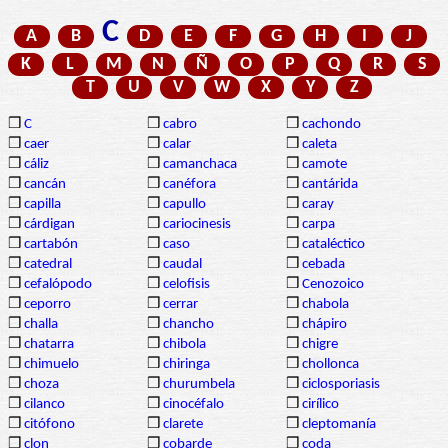
C
A
B
D
E
F
G
H
I
J
K
L
M
N
Ñ
O
P
Q
R
S
T
U
V
W
X
Y
Z
❒
C
❒
cabro
❒
cachondo
❒
caer
❒
calar
❒
caleta
❒
cáliz
❒
camanchaca
❒
camote
❒
cancán
❒
canéfora
❒
cantárida
❒
capilla
❒
capullo
❒
caray
❒
cárdigan
❒
cariocinesis
❒
carpa
❒
cartabón
❒
caso
❒
cataléctico
❒
catedral
❒
caudal
❒
cebada
❒
cefalópodo
❒
celofisis
❒
Cenozoico
❒
ceporro
❒
cerrar
❒
chabola
❒
challa
❒
chancho
❒
chápiro
❒
chatarra
❒
chibola
❒
chigre
❒
chimuelo
❒
chiringa
❒
chollonca
❒
choza
❒
churumbela
❒
ciclosporiasis
❒
cilanco
❒
cinocéfalo
❒
cirílico
❒
citófono
❒
clarete
❒
cleptomanía
❒
clon
❒
cobarde
❒
coda