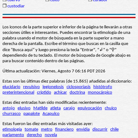
❒
cuervo
❒
culto
❒
curador
❒
custodiar
Los iconos de la parte superior e inferior de la página te llevarán a otras
secciones útiles e interesantes. Puedes encontrar la etimología de una
palabra usando el motor de búsqueda en la parte superior a mano
derecha de la pantalla. Escribe el término que buscas en la casilla que
dice “Busca aquí” y luego presiona la tecla "Entrar", "↲" o "⚲"
dependiendo de tu teclado. El motor de búsqueda de Google abajo es
para buscar contenido dentro de las páginas.
Última actualización: Viernes, Agosto 7 06:16 PDT 2026
Estas son las últimas diez palabras (de 15.865) añadidas al diccionario:
elucidario
revulsivo
legionelosis
ciclosporiasis
histótrofo
preterintencional
críptido
achicar
doctrina
monocárpico
Estas diez entradas han sido modificadas recientemente:
antojo
elusivo
Matilde
atleta
carajo
equivocación
chuico
churrasco
papalote
Acapulco
Estas fueron las diez entradas más visitadas ayer:
etimología
tomate
metro
financiero
envidia
discurrir
chile
parlamento
derecho
novela