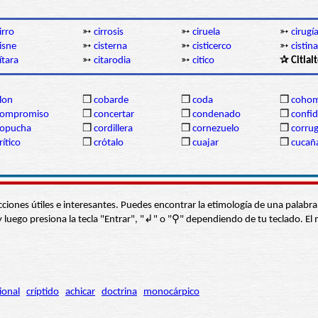
irro
➳
cirrosis
➳
ciruela
➳
cirugí
isne
➳
cisterna
➳
cisticerco
➳
cistina
ítara
➳
citarodia
➳
citico
✰ Citlal
lon
❒
cobarde
❒
coda
❒
coho
compromiso
❒
concertar
❒
condenado
❒
confi
copucha
❒
cordillera
❒
cornezuelo
❒
corru
rítico
❒
crótalo
❒
cuajar
❒
cucañ
s secciones útiles e interesantes. Puedes encontrar la etimología de una pal
í” y luego presiona la tecla "Entrar", "↲" o "⚲" dependiendo de tu teclado.
ional
críptido
achicar
doctrina
monocárpico