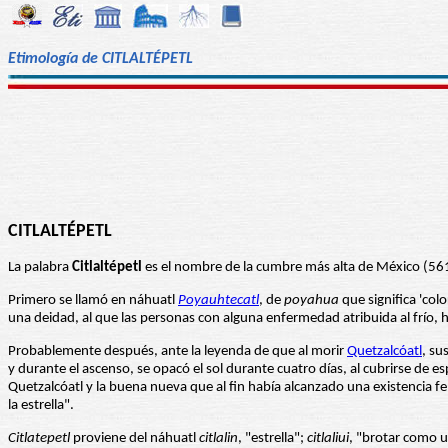
Etimología de CITLALTÉPETL
CITLALTÉPETL
La palabra
Citlaltépetl
es el nombre de la cumbre más alta de México (5610
Primero se llamó en náhuatl
Poyauhtecatl
, de
poyahua
que significa 'colo
una deidad, al que las personas con alguna enfermedad atribuida al frío,
Probablemente después, ante la leyenda de que al morir
Quetzalcóatl
, su
y durante el ascenso, se opacó el sol durante cuatro días, al cubrirse de e
Quetzalcóatl y la buena nueva que al fin había alcanzado una existencia fe
la estrella".
Citlatepetl
proviene del náhuatl
citlalin
, "estrella";
citlaliui
, "brotar como un