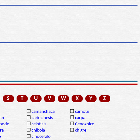
S
T
U
V
W
X
Y
Z
❒
camanchaca
❒
camote
gan
❒
cariocinesis
❒
carpa
ópodo
❒
celofisis
❒
Cenozoico
ra
❒
chibola
❒
chigre
o
❒
cinocéfalo