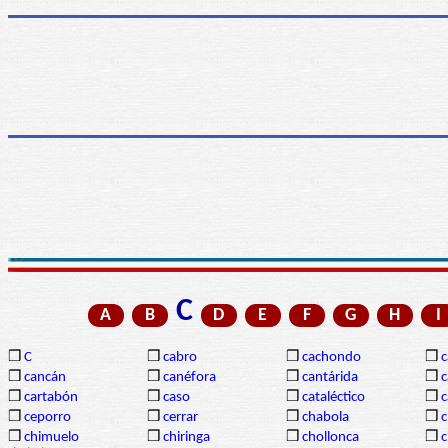
C
A
B
D
E
F
G
H
I
❒
C
❒
cabro
❒
cachondo
❒
c
❒
cancán
❒
canéfora
❒
cantárida
❒
c
❒
cartabón
❒
caso
❒
cataléctico
❒
c
❒
ceporro
❒
cerrar
❒
chabola
❒
c
❒
chimuelo
❒
chiringa
❒
chollonca
❒
c