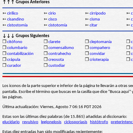
↑↑↑ Grupos Anteriores
➳
cirílico
➳
cirio
➳
cirrípodo
➳
c
➳
cisandino
➳
cisco
➳
cisma
➳
c
➳
cistostomía
➳
cistotomía
➳
citar
➳
c
↓↓↓ Grupos Siguientes
❒
citófono
❒
clarete
❒
cleptomanía
❒
c
❒
columbario
❒
comensalismo
❒
compañero
❒
❒
contabilización
❒
contrahecho
❒
convidar
❒
❒
crápula
❒
creosota
❒
crioterapia
❒
c
❒
curador
❒
custodiar
Los iconos de la parte superior e inferior de la página te llevarán a otra
pantalla. Escribe el término que buscas en la casilla que dice “Busca aqu
las páginas.
Última actualización: Viernes, Agosto 7 06:16 PDT 2026
Estas son las últimas diez palabras (de 15.865) añadidas al diccionario:
elucidario
revulsivo
legionelosis
ciclosporiasis
histótrofo
preterintenc
Estas diez entradas han sido modificadas recientemente: