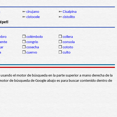
a
➳
cirujano
➳
Cisalpina
➳
cistocele
➳
cistolito
tépetl
mbro
❒
colémbolo
❒
collera
dente
❒
congrio
❒
consola
gar
❒
cosecha
❒
cototo
a
❒
cuervo
❒
culto
abra usando el motor de búsqueda en la parte superior a mano derecha de la
 El motor de búsqueda de Google abajo es para buscar contenido dentro de