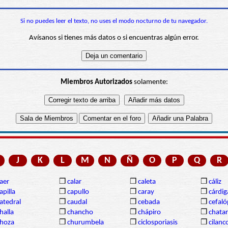
Si no puedes leer el texto, no uses el modo nocturno de tu navegador.
Avísanos si tienes más datos o si encuentras algún error.
Miembros Autorizados
solamente:
J
K
L
M
N
Ñ
O
P
Q
R
aer
❒
calar
❒
caleta
❒
cáliz
apilla
❒
capullo
❒
caray
❒
cárdi
atedral
❒
caudal
❒
cebada
❒
cefal
halla
❒
chancho
❒
chápiro
❒
chatar
hoza
❒
churumbela
❒
ciclosporiasis
❒
cilanc