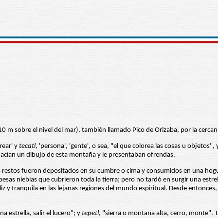
 m sobre el nivel del mar), también llamado Pico de Orizaba, por la cercaní
rear' y
tecatl
, 'persona', 'gente', o sea, "el que colorea las cosas u objetos
 hacían un dibujo de esta montaña y le presentaban ofrendas.
s restos fueron depositados en su cumbre o cima y consumidos en una hoguera
spesas nieblas que cubrieron toda la tierra; pero no tardó en surgir una estre
liz y tranquila en las lejanas regiones del mundo espiritual. Desde entonces
a estrella, salir el lucero"; y
tepetl
, "sierra o montaña alta, cerro, monte".