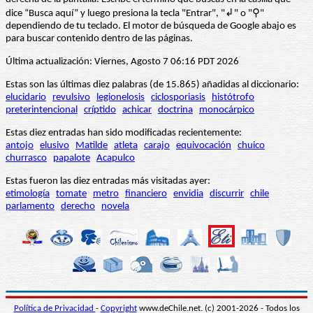
dice “Busca aquí” y luego presiona la tecla "Entrar", "↲" o "⚲"
dependiendo de tu teclado. El motor de búsqueda de Google abajo es
para buscar contenido dentro de las páginas.
Última actualización: Viernes, Agosto 7 06:16 PDT 2026
Estas son las últimas diez palabras (de 15.865) añadidas al diccionario:
elucidario
revulsivo
legionelosis
ciclosporiasis
histótrofo
preterintencional
críptido
achicar
doctrina
monocárpico
Estas diez entradas han sido modificadas recientemente:
antojo
elusivo
Matilde
atleta
carajo
equivocación
chuico
churrasco
papalote
Acapulco
Estas fueron las diez entradas más visitadas ayer:
etimología
tomate
metro
financiero
envidia
discurrir
chile
parlamento
derecho
novela
Política de Privacidad
-
Copyright
www.deChile.net. (c) 2001-2026 - Todos los