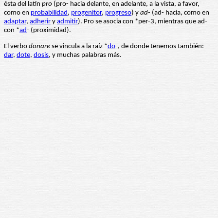
ésta del latín
pro
(pro- hacia delante, en adelante, a la vista, a favor,
como en
probabilidad
,
progenitor
,
progreso
) y
ad
- (ad- hacia, como en
adaptar
,
adherir
y
admitir
). Pro se asocia con *per-3, mientras que ad-
con *
ad
- (proximidad).
El verbo
donare
se vincula a la raíz *
do
-, de donde tenemos también:
dar
,
dote
,
dosis
, y muchas palabras más.