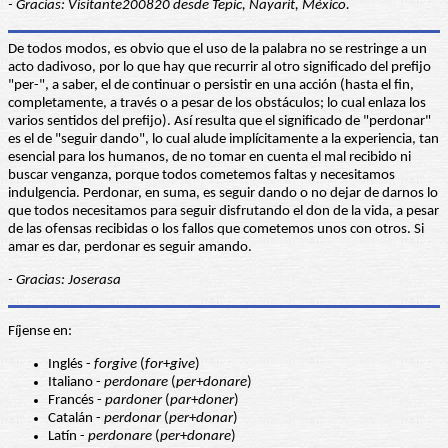
- Gracias: Visitante200820 desde Tepic, Nayarit, México.
De todos modos, es obvio que el uso de la palabra no se restringe a un
acto dadivoso, por lo que hay que recurrir al otro significado del prefijo
"per-", a saber, el de continuar o persistir en una acción (hasta el fin,
completamente, a través o a pesar de los obstáculos; lo cual enlaza los
varios sentidos del prefijo). Así resulta que el significado de "perdonar"
es el de "seguir dando", lo cual alude implícitamente a la experiencia, tan
esencial para los humanos, de no tomar en cuenta el mal recibido ni
buscar venganza, porque todos cometemos faltas y necesitamos
indulgencia. Perdonar, en suma, es seguir dando o no dejar de darnos lo
que todos necesitamos para seguir disfrutando el don de la vida, a pesar
de las ofensas recibidas o los fallos que cometemos unos con otros. Si
amar es dar, perdonar es seguir amando.
- Gracias: Joserasa
Fíjense en:
Inglés -
forgive
(
for
+
give
)
Italiano -
perdonare
(
per
+
donare
)
Francés -
pardoner
(
par
+
doner
)
Catalán -
perdonar
(
per
+
donar
)
Latín -
perdonare
(
per
+
donare
)