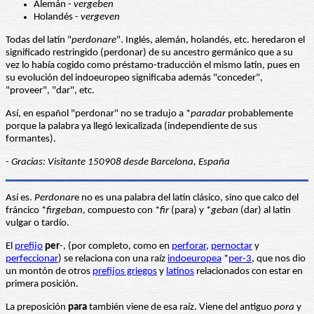
Alemán -
vergeben
Holandés -
vergeven
Todas del latín "
perdonare
". Inglés, alemán, holandés, etc. heredaron el
significado restringido (perdonar) de su ancestro germánico que a su
vez lo había cogido como préstamo-traducción el mismo latín, pues en
su evolución del indoeuropeo significaba además "conceder",
"proveer", "dar", etc.
Así, en español "perdonar" no se tradujo a *
paradar
probablemente
porque la palabra ya llegó lexicalizada (independiente de sus
formantes).
- Gracias: Visitante 150908 desde Barcelona, España
Así es.
Perdonar
e no es una palabra del latín clásico, sino que calco del
fráncico *
firgeban
, compuesto con *
fir
(para) y *
geban
(dar) al latín
vulgar o tardío.
El
prefijo
per
-, (por completo, como en
perforar
,
pernoctar
y
perfeccionar
) se relaciona con una raíz
indoeuropea
*
per-3
, que nos dio
un montón de otros
prefijos griegos
y
latinos
relacionados con estar en
primera posición.
La preposición
para
también viene de esa raíz. Viene del antiguo
pora
y