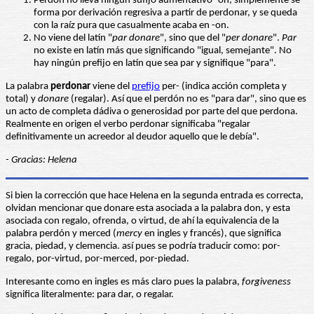
Perdón no lleva ningún sufijo aumentativo -ón, simplemente se
forma por derivación regresiva a partir de perdonar, y se queda
con la raíz pura que casualmente acaba en -on.
No viene del latín "
par donare
", sino que del "
per donare
".
Par
no existe en latín más que significando "igual, semejante". No
hay ningún prefijo en latín que sea par y signifique "para".
La palabra
perdonar
viene del
prefijo
per- (indica acción completa y
total) y
donare
(regalar). Así que el perdón no es "para dar", sino que es
un acto de completa dádiva o generosidad por parte del que perdona.
Realmente en origen el verbo perdonar significaba "regalar
definitivamente un acreedor al deudor aquello que le debía".
- Gracias: Helena
Si bien la corrección que hace Helena en la segunda entrada es correcta,
olvidan mencionar que donare esta asociada a la palabra don, y esta
asociada con regalo, ofrenda, o virtud, de ahí la equivalencia de la
palabra perdón y merced (
mercy
en ingles y francés), que significa
gracia, piedad, y clemencia. así pues se podría traducir como: por-
regalo, por-virtud, por-merced, por-piedad.
Interesante como en ingles es más claro pues la palabra,
forgiveness
significa literalmente: para dar, o regalar.