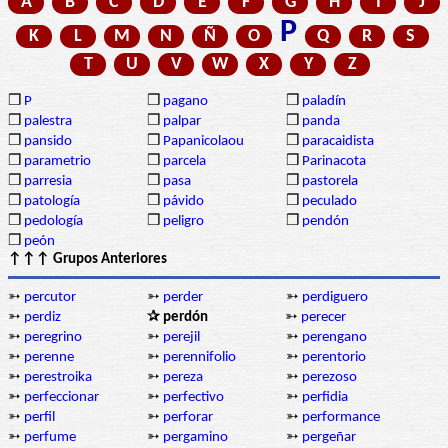
A
B
C
D
E
F
G
H
I
J
P
K
L
M
N
Ñ
O
Q
R
S
T
U
V
W
X
Y
Z
❒
P
❒
pagano
❒
paladín
❒
palestra
❒
palpar
❒
panda
❒
pansido
❒
Papanicolaou
❒
paracaidista
❒
parametrio
❒
parcela
❒
Parinacota
❒
parresia
❒
pasa
❒
pastorela
❒
patología
❒
pávido
❒
peculado
❒
pedología
❒
peligro
❒
pendón
❒
peón
↑↑↑ Grupos Anteriores
➳
percutor
➳
perder
➳
perdiguero
➳
perdiz
✰ perdón
➳
perecer
➳
peregrino
➳
perejil
➳
perengano
➳
perenne
➳
perennifolio
➳
perentorio
➳
perestroika
➳
pereza
➳
perezoso
➳
perfeccionar
➳
perfectivo
➳
perfidia
➳
perfil
➳
perforar
➳
performance
➳
perfume
➳
pergamino
➳
pergeñar