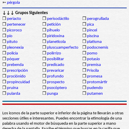
➳
pérgola
↓↓↓ Grupos Siguientes
❒
periacto
❒
perisodáctilo
❒
perogrullada
❒
pertenecer
❒
petición
❒
pica
❒
picoroco
❒
pihuelo
❒
pincel
❒
pío
❒
piridoxina
❒
piscina
❒
pituto
❒
planetícola
❒
platisma
❒
pleonexia
❒
pluscuamperfecto
❒
podocnemis
❒
policía
❒
polirrizo
❒
pomo
❒
póquer
❒
posibilitar
❒
potasio
❒
prebenda
❒
predicado
❒
premisa
❒
prescripción
❒
prevaricar
❒
Priscila
❒
prociónido
❒
profundo
❒
promesa
❒
propincuidad
❒
prospecto
❒
protomártir
❒
pruina
❒
psocóptero
❒
pudendo
❒
pularda
❒
punga
❒
putamen
Los iconos de la parte superior e inferior de la página te llevarán a otras
secciones útiles e interesantes. Puedes encontrar la etimología de una
palabra usando el motor de búsqueda en la parte superior a mano
derecha de la pantalla. Escribe el término que buscas en la casilla que