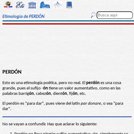
Etimología de PERDÓN
PERDÓN
Esto es una etimología poética, pero no real. El
perdón
es una cosa
grande, pues el sufijo -
ón
tiene un valor aumentativo, como en las
palabras barrig
ón
, cabez
ón
, dient
ón
, fij
ón
, etc.
El perdón es "para dar", pues viene del latín
par donare
, o sea "para
dar".
No se vayan a confundir. Hay que aclarar lo siguiente: