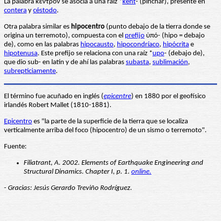
La palabra κέντρον se asocia a una raíz *
kent
- (pinchar), presente en
contera
y
céstodo
.
Otra palabra similar es
hipocentro
(punto debajo de la tierra donde se
origina un terremoto), compuesta con el
prefijo
ὑπό- (hipo = debajo
de), como en las palabras
hipocausto
,
hipocondríaco
,
hipócrita
e
hipotenusa
. Este prefijo se relaciona con una raíz *
upo
- (debajo de),
que dio sub- en latín y de ahí las palabras
subasta
,
sublimación
,
subrepticiamente
.
El término fue acuñado en inglés (
epicentre
) en 1880 por el geofísico
irlandés Robert Mallet (1810-1881).
Epicentro
es "la parte de la superficie de la tierra que se localiza
verticalmente arriba del foco (hipocentro) de un sismo o terremoto".
Fuente:
Filiatrant, A. 2002. Elements of Earthquake Engineering and
Structural Dinamics. Chapter I, p. 1.
online.
- Gracias: Jesús Gerardo Treviño Rodríguez.