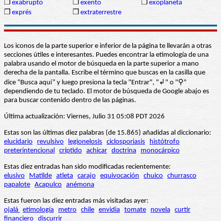
❒
exabrupto
❒
exento
❒
exoplaneta
❒
exprés
❒
extraterrestre
Los iconos de la parte superior e inferior de la página te llevarán a otras
secciones útiles e interesantes. Puedes encontrar la etimología de una
palabra usando el motor de búsqueda en la parte superior a mano
derecha de la pantalla. Escribe el término que buscas en la casilla que
dice “Busca aquí” y luego presiona la tecla "Entrar", "↲" o "⚲"
dependiendo de tu teclado. El motor de búsqueda de Google abajo es
para buscar contenido dentro de las páginas.
Última actualización: Viernes, Julio 31 05:08 PDT 2026
Estas son las últimas diez palabras (de 15.865) añadidas al diccionario:
elucidario
revulsivo
legionelosis
ciclosporiasis
histótrofo
preterintencional
críptido
achicar
doctrina
monocárpico
Estas diez entradas han sido modificadas recientemente:
elusivo
Matilde
atleta
carajo
equivocación
chuico
churrasco
papalote
Acapulco
anémona
Estas fueron las diez entradas más visitadas ayer:
ojalá
etimología
metro
chile
envidia
tomate
novela
curtir
financiero
discurrir