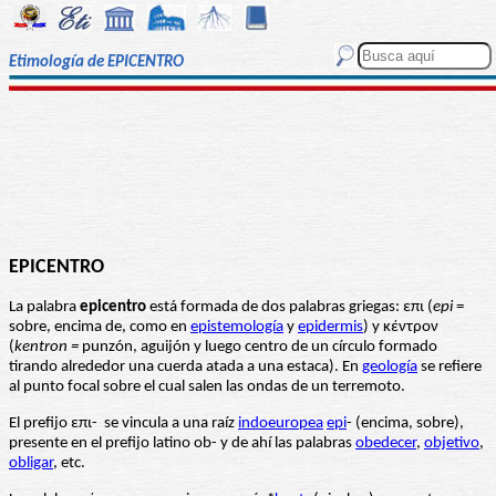
Etimología de EPICENTRO
EPICENTRO
La palabra
epicentro
está formada de dos palabras griegas: επι (
epi
=
sobre, encima de, como en
epistemología
y
epidermis
) y κέντρον
(
kentron =
punzón, aguijón y luego centro de un círculo formado
tirando alrededor una cuerda atada a una estaca). En
geología
se refiere
al punto focal sobre el cual salen las ondas de un terremoto.
El prefijo επι- se vincula a una raíz
indoeuropea
epi
- (encima, sobre),
presente en el prefijo latino ob- y de ahí las palabras
obedecer
,
objetivo
,
obligar
, etc.