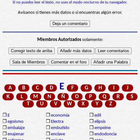
Si no puedes leer el texto, no uses el modo nocturno de tu navegador.
Avísanos si tienes más datos o si encuentras algún error.
Miembros Autorizados
solamente:
E
A
B
C
D
F
G
H
I
J
K
L
M
N
Ñ
O
P
Q
R
S
T
U
V
W
X
Y
Z
❒
E
❒
economía
❒
edil
❒
egoísmo
❒
Electra
❒
elipsis
❒
embalaje
❒
embutido
❒
empeine
❒
enajenar
❒
enclave
❒
endodoncia