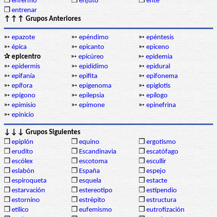
❒
enfermo
❒
enjuto
❒
ente
❒
entrenar
↑↑↑ Grupos Anteriores
➳
epazote
➳
epéndimo
➳
epéntesis
➳
épica
➳
epicanto
➳
epiceno
✰ epicentro
➳
epicúreo
➳
epidemia
➳
epidermis
➳
epidídimo
➳
epidural
➳
epifanía
➳
epifita
➳
epifonema
➳
epífora
➳
epigenoma
➳
epiglotis
➳
epígono
➳
epilepsia
➳
epílogo
➳
epimisio
➳
epímone
➳
epinefrina
➳
epinicio
↓↓↓ Grupos Siguientes
❒
epiplón
❒
equino
❒
ergotismo
❒
erudito
❒
Escandinavia
❒
escatófago
❒
escólex
❒
escotoma
❒
escullir
❒
eslabón
❒
España
❒
espejo
❒
espiroqueta
❒
esquela
❒
estacte
❒
estarvación
❒
estereotipo
❒
estipendio
❒
estornino
❒
estrépito
❒
estructura
❒
etílico
❒
eufemismo
❒
eutrofización