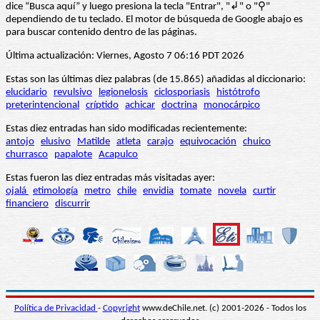
dice “Busca aquí” y luego presiona la tecla "Entrar", "↲" o "⚲"
dependiendo de tu teclado. El motor de búsqueda de Google abajo es
para buscar contenido dentro de las páginas.
Última actualización: Viernes, Agosto 7 06:16 PDT 2026
Estas son las últimas diez palabras (de 15.865) añadidas al diccionario:
elucidario
revulsivo
legionelosis
ciclosporiasis
histótrofo
preterintencional
críptido
achicar
doctrina
monocárpico
Estas diez entradas han sido modificadas recientemente:
antojo
elusivo
Matilde
atleta
carajo
equivocación
chuico
churrasco
papalote
Acapulco
Estas fueron las diez entradas más visitadas ayer:
ojalá
etimología
metro
chile
envidia
tomate
novela
curtir
financiero
discurrir
Política de Privacidad
-
Copyright
www.deChile.net. (c) 2001-2026 - Todos los