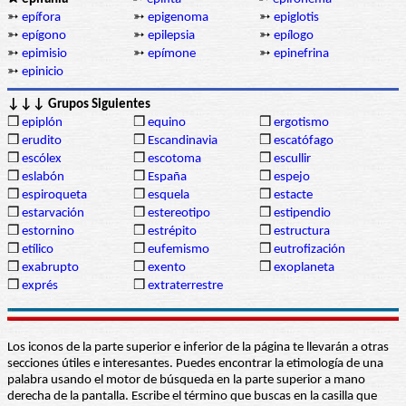
➳
epífora
➳
epigenoma
➳
epiglotis
➳
epígono
➳
epilepsia
➳
epílogo
➳
epimisio
➳
epímone
➳
epinefrina
➳
epinicio
↓↓↓ Grupos Siguientes
❒
epiplón
❒
equino
❒
ergotismo
❒
erudito
❒
Escandinavia
❒
escatófago
❒
escólex
❒
escotoma
❒
escullir
❒
eslabón
❒
España
❒
espejo
❒
espiroqueta
❒
esquela
❒
estacte
❒
estarvación
❒
estereotipo
❒
estipendio
❒
estornino
❒
estrépito
❒
estructura
❒
etílico
❒
eufemismo
❒
eutrofización
❒
exabrupto
❒
exento
❒
exoplaneta
❒
exprés
❒
extraterrestre
Los iconos de la parte superior e inferior de la página te llevarán a otras
secciones útiles e interesantes. Puedes encontrar la etimología de una
palabra usando el motor de búsqueda en la parte superior a mano
derecha de la pantalla. Escribe el término que buscas en la casilla que