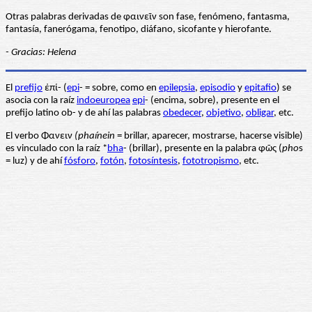
Otras palabras derivadas de φαινεῖν son fase, fenómeno, fantasma,
fantasía, fanerógama, fenotipo, diáfano, sicofante y hierofante.
- Gracias: Helena
El
prefijo
ἐπί- (
epi
- = sobre, como en
epilepsia
,
episodio
y
epitafio
) se
asocia con la raíz
indoeuropea
epi
- (encima, sobre), presente en el
prefijo latino ob- y de ahí las palabras
obedecer
,
objetivo
,
obligar
, etc.
El verbo Φανειν
(phaínein
= brillar, aparecer, mostrarse, hacerse visible)
es vinculado con la raíz *
bha
- (brillar), presente en la palabra φῶς (
pho
s
= luz) y de ahí
fósforo
,
fotón
,
fotosíntesis
,
fototropismo
, etc.