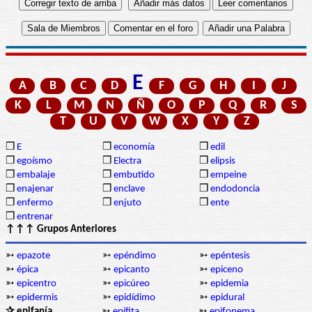
E
A
B
C
D
F
G
H
I
J
K
L
M
N
Ñ
O
P
Q
R
S
T
U
V
W
X
Y
Z
❒
E
❒
economía
❒
edil
❒
egoísmo
❒
Electra
❒
elipsis
❒
embalaje
❒
embutido
❒
empeine
❒
enajenar
❒
enclave
❒
endodoncia
❒
enfermo
❒
enjuto
❒
ente
❒
entrenar
↑↑↑ Grupos Anteriores
➳
epazote
➳
epéndimo
➳
epéntesis
➳
épica
➳
epicanto
➳
epiceno
➳
epicentro
➳
epicúreo
➳
epidemia
➳
epidermis
➳
epidídimo
➳
epidural
✰ epifanía
➳
epifita
➳
epifonema