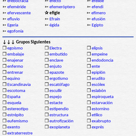
➳
efebocracia
➳
efecto
➳
efélide
➳
efeméride
➳
efemeróptero
➳
efendi
➳
efervescente
✰ efigie
➳
efímero
➳
efluvio
➳
Efraín
➳
efusión
➳
Egeria
➳
égida
➳
Egipto
➳
egofonía
↓↓↓ Grupos Siguientes
❒
egoísmo
❒
Electra
❒
elipsis
❒
embalaje
❒
embutido
❒
empeine
❒
enajenar
❒
enclave
❒
endodoncia
❒
enfermo
❒
enjuto
❒
ente
❒
entrenar
❒
epazote
❒
epiplón
❒
equino
❒
ergotismo
❒
erudito
❒
Escandinavia
❒
escatófago
❒
escólex
❒
escotoma
❒
escullir
❒
eslabón
❒
España
❒
espejo
❒
espiroqueta
❒
esquela
❒
estacte
❒
estarvación
❒
estereotipo
❒
estipendio
❒
estornino
❒
estrépito
❒
estructura
❒
etílico
❒
eufemismo
❒
eutrofización
❒
exabrupto
❒
exento
❒
exoplaneta
❒
exprés
❒
extraterrestre