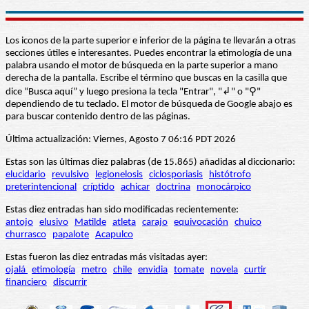
Los iconos de la parte superior e inferior de la página te llevarán a otras
secciones útiles e interesantes. Puedes encontrar la etimología de una
palabra usando el motor de búsqueda en la parte superior a mano
derecha de la pantalla. Escribe el término que buscas en la casilla que
dice “Busca aquí” y luego presiona la tecla "Entrar", "↲" o "⚲"
dependiendo de tu teclado. El motor de búsqueda de Google abajo es
para buscar contenido dentro de las páginas.
Última actualización: Viernes, Agosto 7 06:16 PDT 2026
Estas son las últimas diez palabras (de 15.865) añadidas al diccionario:
elucidario
revulsivo
legionelosis
ciclosporiasis
histótrofo
preterintencional
críptido
achicar
doctrina
monocárpico
Estas diez entradas han sido modificadas recientemente:
antojo
elusivo
Matilde
atleta
carajo
equivocación
chuico
churrasco
papalote
Acapulco
Estas fueron las diez entradas más visitadas ayer:
ojalá
etimología
metro
chile
envidia
tomate
novela
curtir
financiero
discurrir