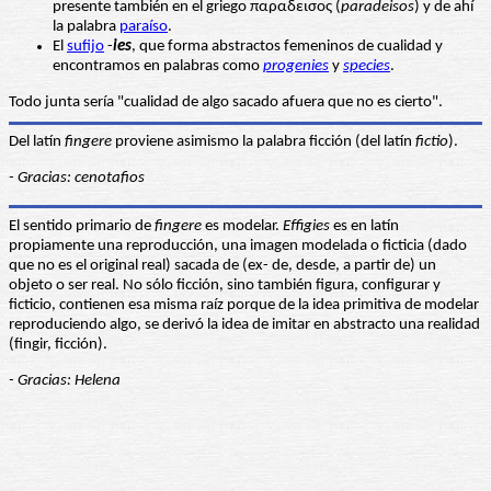
presente también en el griego παραδεισος (
paradeisos
) y de ahí
la palabra
paraíso
.
El
sufijo
-
ies
, que forma abstractos femeninos de cualidad y
encontramos en palabras como
progenies
y
species
.
Todo junta sería "cualidad de algo sacado afuera que no es cierto".
Del latín
fingere
proviene asimismo la palabra ficción (del latín
fictio
).
- Gracias: cenotafios
El sentido primario de
fingere
es modelar.
Effigies
es en latín
propiamente una reproducción, una imagen modelada o ficticia (dado
que no es el original real) sacada de (ex- de, desde, a partir de) un
objeto o ser real. No sólo ficción, sino también figura, configurar y
ficticio, contienen esa misma raíz porque de la idea primitiva de modelar
reproduciendo algo, se derivó la idea de imitar en abstracto una realidad
(fingir, ficción).
- Gracias: Helena