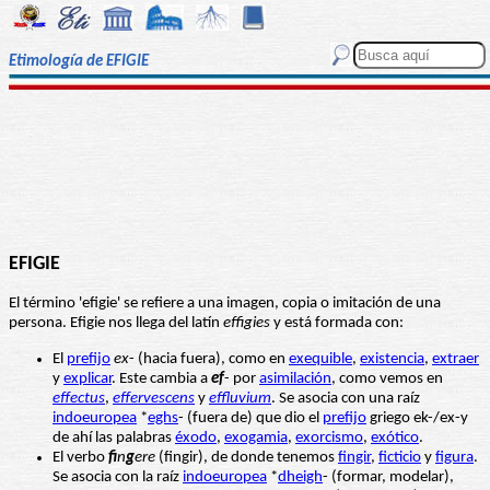
Etimología de EFIGIE
EFIGIE
El término 'efigie' se refiere a una imagen, copia o imitación de una
persona. Efigie nos llega del latín
effigies
y está formada con:
El
prefijo
ex
- (hacia fuera), como en
exequible
,
existencia
,
extraer
y
explicar
. Este cambia a
ef
- por
asimilación
, como vemos en
effectus
,
effervescens
y
effluvium
. Se asocia con una raíz
indoeuropea
*
eghs
- (fuera de) que dio el
prefijo
griego ek-/ex-y
de ahí las palabras
éxodo
,
exogamia
,
exorcismo
,
exótico
.
El verbo
fi
n
g
ere
(fingir), de donde tenemos
fingir
,
ficticio
y
figura
.
Se asocia con la raíz
indoeuropea
*
dheigh
- (formar, modelar),