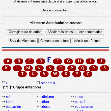
Avísanos si tienes más datos o si encuentras algún error.
Miembros Autorizados
solamente:
E
A
B
C
D
F
G
H
I
J
K
L
M
N
Ñ
O
P
Q
R
S
T
U
V
W
X
Y
Z
❒
E
❒
economía
↑↑↑ Grupos Anteriores
➳
edil
➳
edipismo
➳
Edipo
➳
Edith
➳
editor
➳
edredón
➳
educación
➳
educar
➳
edulcorante