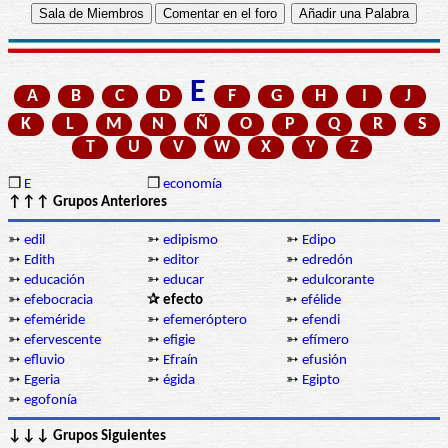
E
A
B
C
D
F
G
H
I
J
K
L
M
N
Ñ
O
P
Q
R
S
T
U
V
W
X
Y
Z
❒
E
❒
economía
↑↑↑ Grupos Anteriores
➳
edil
➳
edipismo
➳
Edipo
➳
Edith
➳
editor
➳
edredón
➳
educación
➳
educar
➳
edulcorante
➳
efebocracia
✰ efecto
➳
efélide
➳
efeméride
➳
efemeróptero
➳
efendi
➳
efervescente
➳
efigie
➳
efímero
➳
efluvio
➳
Efraín
➳
efusión
➳
Egeria
➳
égida
➳
Egipto
➳
egofonía
↓↓↓ Grupos Siguientes