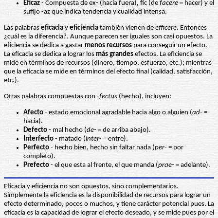
Eficaz
- Compuesta de ex- (hacia fuera), fic (de
facere
= hacer) y el
sufijo -az que indica tendencia y cualidad intensa.
Las palabras
eficacia
y
eficiencia
también vienen de
efficere
. Entonces
¿cuál es la diferencia?. Aunque parecen ser iguales son casi opuestos. La
eficiencia se dedica a gastar
menos
recursos
para conseguir un efecto.
La eficacia se dedica a lograr los
más grandes
efectos. La eficiencia se
mide en términos de recursos (dinero, tiempo, esfuerzo, etc.); mientras
que la eficacia se mide en términos del efecto final (calidad, satisfacción,
etc.).
Otras palabras compuestas con -
fectus
(hecho), incluyen:
Afecto
- estado emocional agradable hacia algo o alguien (
ad
- =
hacia).
Defecto
- mal hecho (
de
- = de arriba abajo).
Interfecto
- matado (
inter
- = entre).
Perfecto
- hecho bien, hecho sin faltar nada (
per
- = por
completo).
Prefecto
- el que esta al frente, el que manda (
prae
- = adelante).
Eficacia y eficiencia no son opuestos, sino complementarios.
Simplemente la eficiencia es la disponibilidad de recursos para lograr un
efecto determinado, pocos o muchos, y tiene carácter potencial pues. La
eficacia es la capacidad de lograr el efecto deseado, y se mide pues por el