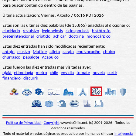
dependiendo de tu teclado. El motor de búsqueda de Google abajo es
para buscar contenido dentro de las páginas.
Última actualización: Viernes, Agosto 7 06:16 PDT 2026
Estas son las últimas diez palabras (de 15.865) añadidas al diccionario:
elucidario
revulsivo
legionelosis
ciclosporiasis
histótrofo
preterintencional
críptido
achicar
doctrina
monocárpico
Estas diez entradas han sido modificadas recientemente:
antojo
elusivo
Matilde
atleta
carajo
equivocación
chuico
churrasco
papalote
Acapulco
Estas fueron las diez entradas más visitadas ayer:
ojalá
etimología
metro
chile
envidia
tomate
novela
curtir
financiero
discurrir
Política de Privacidad
-
Copyright
www.deChile.net. (c) 2001-2026 - Todos los
derechos reservados
Todo el material en estas páginas es producido por humanos sin usar
inteligencia