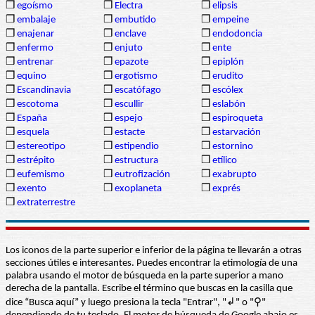
❒
egoísmo
❒
Electra
❒
elipsis
❒
embalaje
❒
embutido
❒
empeine
❒
enajenar
❒
enclave
❒
endodoncia
❒
enfermo
❒
enjuto
❒
ente
❒
entrenar
❒
epazote
❒
epiplón
❒
equino
❒
ergotismo
❒
erudito
❒
Escandinavia
❒
escatófago
❒
escólex
❒
escotoma
❒
escullir
❒
eslabón
❒
España
❒
espejo
❒
espiroqueta
❒
esquela
❒
estacte
❒
estarvación
❒
estereotipo
❒
estipendio
❒
estornino
❒
estrépito
❒
estructura
❒
etílico
❒
eufemismo
❒
eutrofización
❒
exabrupto
❒
exento
❒
exoplaneta
❒
exprés
❒
extraterrestre
Los iconos de la parte superior e inferior de la página te llevarán a otras
secciones útiles e interesantes. Puedes encontrar la etimología de una
palabra usando el motor de búsqueda en la parte superior a mano
derecha de la pantalla. Escribe el término que buscas en la casilla que
dice “Busca aquí” y luego presiona la tecla "Entrar", "↲" o "⚲"