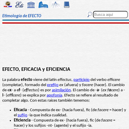
Etimología de EFECTO
EFECTO, EFICACIA y EFICIENCIA
La palabra
efecto
viene del latín
effectus
,
participio
del verbo
efficere
(completar), formado del
prefijo
ex
(afuera) y
facere
(hacer). El cambio
de e
x
- a e
f
- (
e
f
fectus
) es por
asimilación
. El cambio de -
a
- (
ex f
a
cere
) a -
i
- (
eff
i
cere
) se explica por
apofonía
. Efecto se refiere al resultado de
completar algo. Con estas raices también tenemos:
Eficacia
- Compuesta de ex- (hacia fuera), fic (de
facere
= hacer) y
el
sufijo
-ia que indica cualidad.
Eficiencia
- Compuesta de ex- (hacia fuera), fic (de
facere
=
hacer) y los sufijos -nt- (agente) y el sufijo -ia.