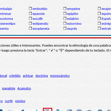
mbalaje
❒
embutido
❒
empeine
❒
enaje
ntrenar
❒
epazote
❒
epiplón
❒
equin
escotoma
❒
escullir
❒
eslabón
❒
Españ
stereotipo
❒
estipendio
❒
estornino
❒
estrép
xento
❒
exoplaneta
❒
exprés
❒
extrat
s secciones útiles e interesantes. Puedes encontrar la etimología de una pal
í” y luego presiona la tecla "Entrar", "↲" o "⚲" dependiendo de tu teclado.
ional
críptido
achicar
doctrina
monocárpico
papalote
Acapulco
ro
curtir
púnico