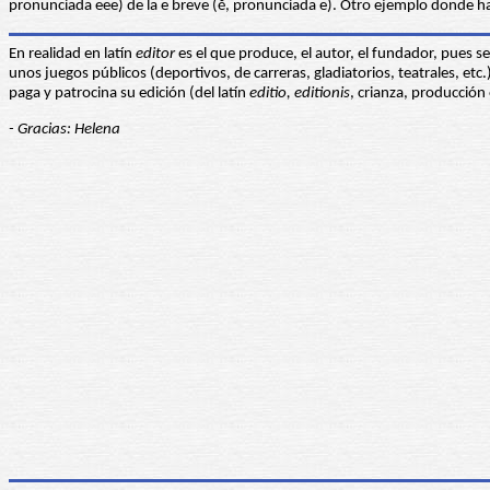
pronunciada eee) de la e breve (ĕ, pronunciada e). Otro ejemplo donde ha
En realidad en latín
editor
es el que produce, el autor, el fundador, pues se 
unos juegos públicos (deportivos, de carreras, gladiatorios, teatrales, etc
paga y patrocina su edición (del latín
editio, editionis
, crianza, producción 
- Gracias: Helena