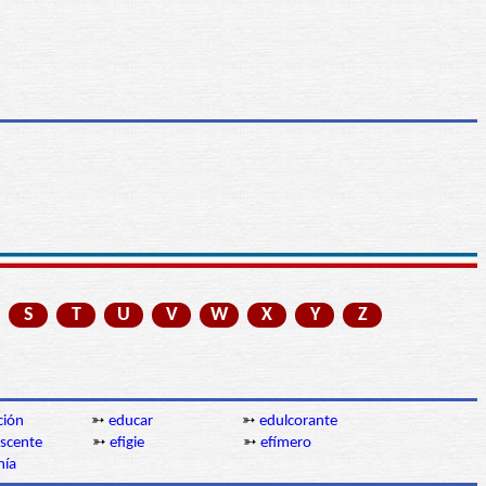
S
T
U
V
W
X
Y
Z
ción
➳
educar
➳
edulcorante
escente
➳
efigie
➳
efímero
nía