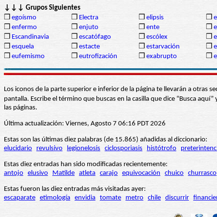
↓↓↓ Grupos Siguientes
❒
egoísmo
❒
Electra
❒
elipsis
❒
e
❒
enfermo
❒
enjuto
❒
ente
❒
e
❒
Escandinavia
❒
escatófago
❒
escólex
❒
❒
esquela
❒
estacte
❒
estarvación
❒
e
❒
eufemismo
❒
eutrofización
❒
exabrupto
❒
e
Los iconos de la parte superior e inferior de la página te llevarán a otra
pantalla. Escribe el término que buscas en la casilla que dice “Busca aqu
las páginas.
Última actualización: Viernes, Agosto 7 06:16 PDT 2026
Estas son las últimas diez palabras (de 15.865) añadidas al diccionario:
elucidario
revulsivo
legionelosis
ciclosporiasis
histótrofo
preterintenc
Estas diez entradas han sido modificadas recientemente:
antojo
elusivo
Matilde
atleta
carajo
equivocación
chuico
churrasco
Estas fueron las diez entradas más visitadas ayer:
escaparate
etimología
envidia
tomate
metro
chile
discurrir
financie