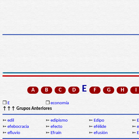
E
A
B
C
D
F
G
H
I
❒
E
❒
economía
↑↑↑ Grupos Anteriores
➳
edil
➳
edipismo
➳
Edipo
➳
E
➳
efebocracia
➳
efecto
➳
efélide
➳
e
➳
efluvio
➳
Efraín
➳
efusión
➳
E