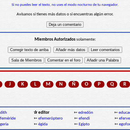
Si no puedes leer el texto, no uses el modo nocturno de tu navegador.
Avísanos si tienes más datos o si encuentras algún error.
Miembros Autorizados
solamente:
J
K
L
M
N
Ñ
O
P
Q
R
dith
✰ editor
➳
edredón
➳
educa
feméride
➳
efemeróptero
➳
efendi
➳
eferv
geria
➳
égida
➳
Egipto
➳
egofo