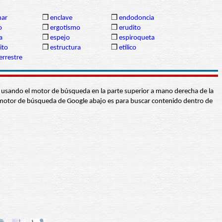
nar
❒
enclave
❒
endodoncia
o
❒
ergotismo
❒
erudito
a
❒
espejo
❒
espiroqueta
ito
❒
estructura
❒
etílico
errestre
abra usando el motor de búsqueda en la parte superior a mano derecha de la
 El motor de búsqueda de Google abajo es para buscar contenido dentro de