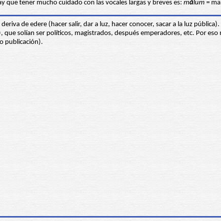
y que tener mucho cuidado con las vocales largas y breves es:
m
ă
lum
= ma
deriva de edere (hacer salir, dar a luz, hacer conocer, sacar a la luz pública).
.), que solían ser políticos, magistrados, después emperadores, etc. Por eso 
o publicación).