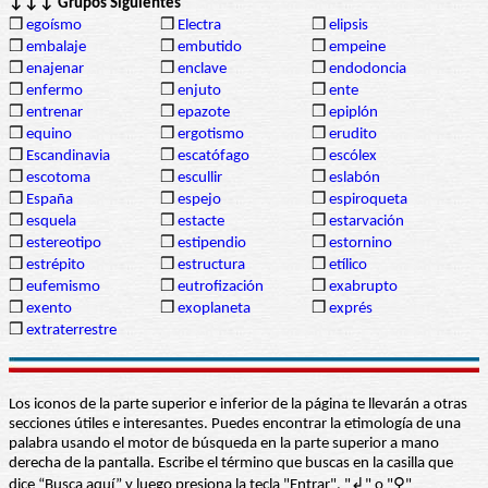
↓↓↓ Grupos Siguientes
❒
egoísmo
❒
Electra
❒
elipsis
❒
embalaje
❒
embutido
❒
empeine
❒
enajenar
❒
enclave
❒
endodoncia
❒
enfermo
❒
enjuto
❒
ente
❒
entrenar
❒
epazote
❒
epiplón
❒
equino
❒
ergotismo
❒
erudito
❒
Escandinavia
❒
escatófago
❒
escólex
❒
escotoma
❒
escullir
❒
eslabón
❒
España
❒
espejo
❒
espiroqueta
❒
esquela
❒
estacte
❒
estarvación
❒
estereotipo
❒
estipendio
❒
estornino
❒
estrépito
❒
estructura
❒
etílico
❒
eufemismo
❒
eutrofización
❒
exabrupto
❒
exento
❒
exoplaneta
❒
exprés
❒
extraterrestre
Los iconos de la parte superior e inferior de la página te llevarán a otras
secciones útiles e interesantes. Puedes encontrar la etimología de una
palabra usando el motor de búsqueda en la parte superior a mano
derecha de la pantalla. Escribe el término que buscas en la casilla que
dice “Busca aquí” y luego presiona la tecla "Entrar", "↲" o "⚲"