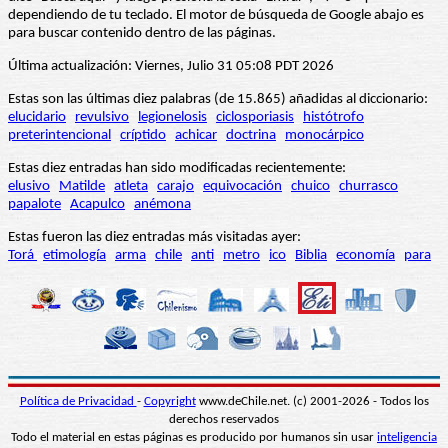
dependiendo de tu teclado. El motor de búsqueda de Google abajo es
para buscar contenido dentro de las páginas.
Última actualización: Viernes, Julio 31 05:08 PDT 2026
Estas son las últimas diez palabras (de 15.865) añadidas al diccionario:
elucidario
revulsivo
legionelosis
ciclosporiasis
histótrofo
preterintencional
críptido
achicar
doctrina
monocárpico
Estas diez entradas han sido modificadas recientemente:
elusivo
Matilde
atleta
carajo
equivocación
chuico
churrasco
papalote
Acapulco
anémona
Estas fueron las diez entradas más visitadas ayer:
Torá
etimología
arma
chile
anti
metro
ico
Biblia
economía
para
Política de Privacidad
-
Copyright
www.deChile.net. (c) 2001-2026 - Todos los
derechos reservados
Todo el material en estas páginas es producido por humanos sin usar
inteligencia