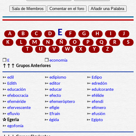
E
A
B
C
D
F
G
H
I
J
K
L
M
N
Ñ
O
P
Q
R
S
T
U
V
W
X
Y
Z
❒
E
❒
economía
↑↑↑ Grupos Anteriores
➳
edil
➳
edipismo
➳
Edipo
➳
Edith
➳
editor
➳
edredón
➳
educación
➳
educar
➳
edulcorante
➳
efebocracia
➳
efecto
➳
efélide
➳
efeméride
➳
efemeróptero
➳
efendi
➳
efervescente
➳
efigie
➳
efímero
➳
efluvio
➳
Efraín
➳
efusión
✰ Egeria
➳
égida
➳
Egipto
➳
egofonía