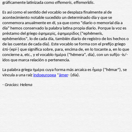
gráficamente latinizada como
effemeris, effemerĭdis
.
Es así como el sentido del vocablo se desplaza finalmente al de
acontecimiento notable sucedido un determinado día y que se
conmemora anualmente en él, ya que como "diario o memorial día a
día" hemos conservado la palabra latina propia diario. Porque la voz es
préstamo del griego ἐφημερίς, ἐφημερίδος ("ephēmerís,
ephēmeridos", lo de cada día, también diario de registro de los hechos o
de las cuentas de cada día). Este vocablo se forma con el prefijo griego
ἐπί-(epí-) que significa sobre, para, encima de, en lo tocante a, en lo que
concierne a, etc., y el vocablo ἡμέρα ("hēmera", día), con un sufijo -is/-
idos que marca relación o pertenencia.
La palabra griega ἡμέρα cuya forma más arcaica es ἧμαρ ("hēmar"), se
vincula a una raíz
indoeuropea
*
āmer
- (día).
- Gracias: Helena