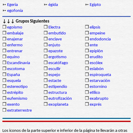
➳
Egeria
➳
égida
➳
Egipto
➳
egofonía
↓↓↓ Grupos Siguientes
❒
egoísmo
❒
Electra
❒
elipsis
❒
embalaje
❒
embutido
❒
empeine
❒
enajenar
❒
enclave
❒
endodoncia
❒
enfermo
❒
enjuto
❒
ente
❒
entrenar
❒
epazote
❒
epiplón
❒
equino
❒
ergotismo
❒
erudito
❒
Escandinavia
❒
escatófago
❒
escólex
❒
escotoma
❒
escullir
❒
eslabón
❒
España
❒
espejo
❒
espiroqueta
❒
esquela
❒
estacte
❒
estarvación
❒
estereotipo
❒
estipendio
❒
estornino
❒
estrépito
❒
estructura
❒
etílico
❒
eufemismo
❒
eutrofización
❒
exabrupto
❒
exento
❒
exoplaneta
❒
exprés
❒
extraterrestre
Los iconos de la parte superior e inferior de la página te llevarán a otras