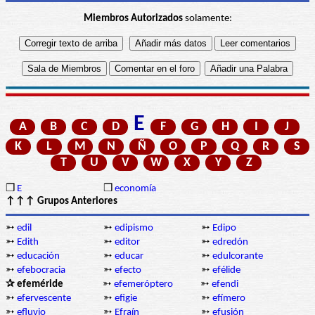
Miembros Autorizados
solamente:
E
A
B
C
D
F
G
H
I
J
K
L
M
N
Ñ
O
P
Q
R
S
T
U
V
W
X
Y
Z
❒
E
❒
economía
↑↑↑ Grupos Anteriores
➳
edil
➳
edipismo
➳
Edipo
➳
Edith
➳
editor
➳
edredón
➳
educación
➳
educar
➳
edulcorante
➳
efebocracia
➳
efecto
➳
efélide
✰ efeméride
➳
efemeróptero
➳
efendi
➳
efervescente
➳
efigie
➳
efímero
➳
efluvio
➳
Efraín
➳
efusión