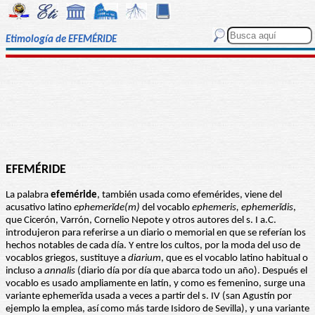
Etimología de EFEMÉRIDE
EFEMÉRIDE
La palabra
efeméride
, también usada como efemérides, viene del
acusativo latino
ephemerĭde(m)
del vocablo
ephemeris, ephemerĭdis
,
que Cicerón, Varrón, Cornelio Nepote y otros autores del s. I a.C.
introdujeron para referirse a un diario o memorial en que se referían los
hechos notables de cada día. Y entre los cultos, por la moda del uso de
vocablos griegos, sustituye a
diarium
, que es el vocablo latino habitual o
incluso a
annalis
(diario día por día que abarca todo un año). Después el
vocablo es usado ampliamente en latín, y como es femenino, surge una
variante ephemerĭda usada a veces a partir del s. IV (san Agustín por
ejemplo la emplea, así como más tarde Isidoro de Sevilla), y una variante