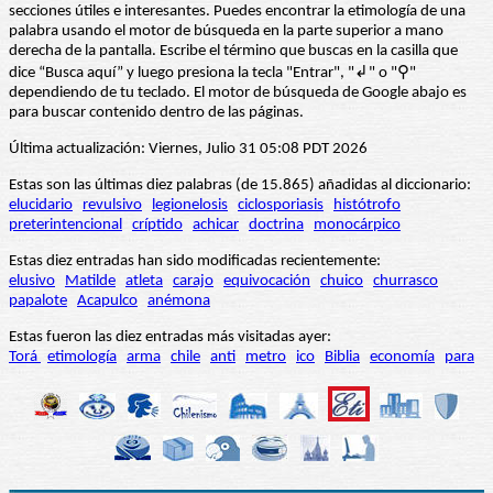
secciones útiles e interesantes. Puedes encontrar la etimología de una
palabra usando el motor de búsqueda en la parte superior a mano
derecha de la pantalla. Escribe el término que buscas en la casilla que
dice “Busca aquí” y luego presiona la tecla "Entrar", "↲" o "⚲"
dependiendo de tu teclado. El motor de búsqueda de Google abajo es
para buscar contenido dentro de las páginas.
Última actualización: Viernes, Julio 31 05:08 PDT 2026
Estas son las últimas diez palabras (de 15.865) añadidas al diccionario:
elucidario
revulsivo
legionelosis
ciclosporiasis
histótrofo
preterintencional
críptido
achicar
doctrina
monocárpico
Estas diez entradas han sido modificadas recientemente:
elusivo
Matilde
atleta
carajo
equivocación
chuico
churrasco
papalote
Acapulco
anémona
Estas fueron las diez entradas más visitadas ayer:
Torá
etimología
arma
chile
anti
metro
ico
Biblia
economía
para