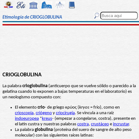
Etimología de CRIOGLOBULINA
CRIOGLOBULINA
La palabra
crioglobulina
(anticuerpo que se vuelve sólido o parecido a la
gelatina cuando lo exponen a bajas temperaturas en el laboratorio) es
un neologismo compuesto con:
El elemento
crio
- de griego κρύος (
kryos
= frío), como en
crioscopia
,
criógeno
y
criocirugía
. Se vincula a una raíz
indoeuropea
*
kreus
- (empezar a congelarse, costra), presente en
el latín custra y nuestras palabras
costra
,
crustáceo
e
incrustar
.
La palabra
globulina
(proteína del suero de sangre de alto peso
molecular) con las siguientes raíces latinas: