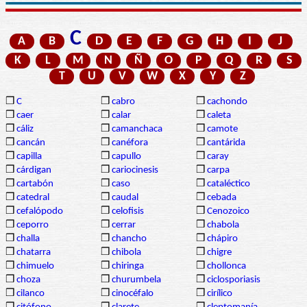
C
A
B
D
E
F
G
H
I
J
K
L
M
N
Ñ
O
P
Q
R
S
T
U
V
W
X
Y
Z
❒
C
❒
cabro
❒
cachondo
❒
caer
❒
calar
❒
caleta
❒
cáliz
❒
camanchaca
❒
camote
❒
cancán
❒
canéfora
❒
cantárida
❒
capilla
❒
capullo
❒
caray
❒
cárdigan
❒
cariocinesis
❒
carpa
❒
cartabón
❒
caso
❒
cataléctico
❒
catedral
❒
caudal
❒
cebada
❒
cefalópodo
❒
celofisis
❒
Cenozoico
❒
ceporro
❒
cerrar
❒
chabola
❒
challa
❒
chancho
❒
chápiro
❒
chatarra
❒
chibola
❒
chigre
❒
chimuelo
❒
chiringa
❒
chollonca
❒
choza
❒
churumbela
❒
ciclosporiasis
❒
cilanco
❒
cinocéfalo
❒
cirílico