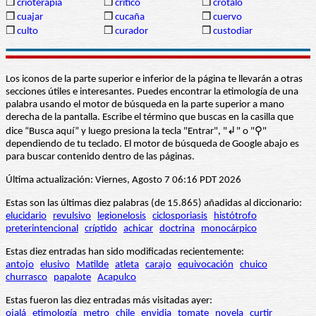
❒
crioterapia
❒
crítico
❒
crótalo
❒
cuajar
❒
cucaña
❒
cuervo
❒
culto
❒
curador
❒
custodiar
Los iconos de la parte superior e inferior de la página te llevarán a otras
secciones útiles e interesantes. Puedes encontrar la etimología de una
palabra usando el motor de búsqueda en la parte superior a mano
derecha de la pantalla. Escribe el término que buscas en la casilla que
dice “Busca aquí” y luego presiona la tecla "Entrar", "↲" o "⚲"
dependiendo de tu teclado. El motor de búsqueda de Google abajo es
para buscar contenido dentro de las páginas.
Última actualización: Viernes, Agosto 7 06:16 PDT 2026
Estas son las últimas diez palabras (de 15.865) añadidas al diccionario:
elucidario
revulsivo
legionelosis
ciclosporiasis
histótrofo
preterintencional
críptido
achicar
doctrina
monocárpico
Estas diez entradas han sido modificadas recientemente:
antojo
elusivo
Matilde
atleta
carajo
equivocación
chuico
churrasco
papalote
Acapulco
Estas fueron las diez entradas más visitadas ayer:
ojalá
etimología
metro
chile
envidia
tomate
novela
curtir