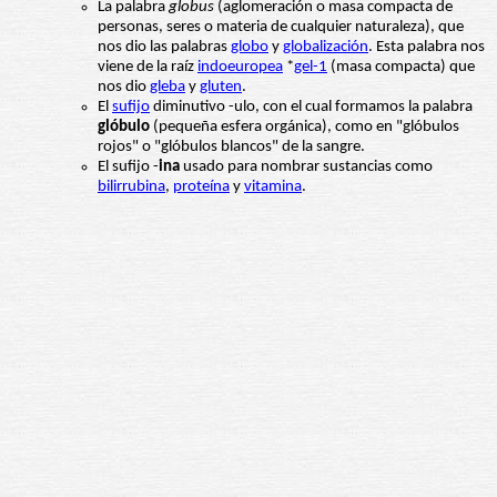
La palabra
globus
(aglomeración o masa compacta de
personas, seres o materia de cualquier naturaleza), que
nos dio las palabras
globo
y
globalización
. Esta palabra nos
viene de la raíz
indoeuropea
*
gel-1
(masa compacta) que
nos dio
gleba
y
gluten
.
El
sufijo
diminutivo -ulo, con el cual formamos la palabra
glóbulo
(pequeña esfera orgánica), como en "glóbulos
rojos" o "glóbulos blancos" de la sangre.
El sufijo -
ina
usado para nombrar sustancias como
bilirrubina
,
proteína
y
vitamina
.