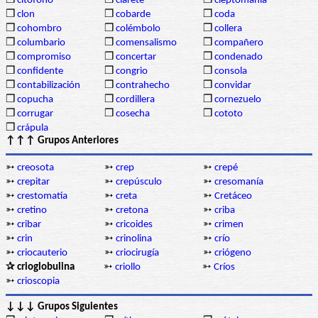
❒
citófono
❒
clarete
❒
cleptomanía
❒
clon
❒
cobarde
❒
coda
❒
cohombro
❒
colémbolo
❒
collera
❒
columbario
❒
comensalismo
❒
compañero
❒
compromiso
❒
concertar
❒
condenado
❒
confidente
❒
congrio
❒
consola
❒
contabilización
❒
contrahecho
❒
convidar
❒
copucha
❒
cordillera
❒
cornezuelo
❒
corrugar
❒
cosecha
❒
cototo
❒
crápula
↑↑↑ Grupos Anteriores
➳
creosota
➳
crep
➳
crepé
➳
crepitar
➳
crepúsculo
➳
cresomanía
➳
crestomatía
➳
creta
➳
Cretáceo
➳
cretino
➳
cretona
➳
criba
➳
cribar
➳
cricoides
➳
crimen
➳
crin
➳
crinolina
➳
crío
➳
criocauterio
➳
criocirugía
➳
criógeno
✰ crioglobulina
➳
criollo
➳
Críos
➳
crioscopia
↓↓↓ Grupos Siguientes