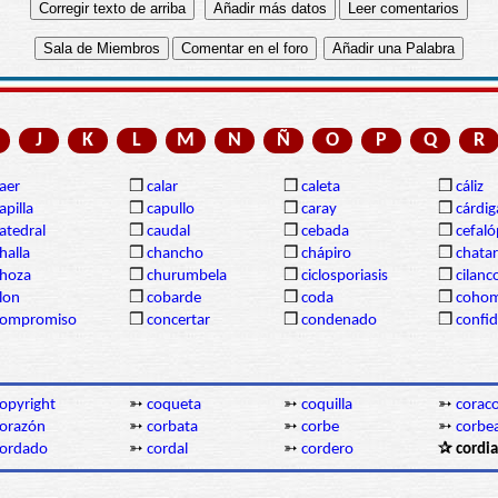
J
K
L
M
N
Ñ
O
P
Q
R
aer
❒
calar
❒
caleta
❒
cáliz
apilla
❒
capullo
❒
caray
❒
cárdi
atedral
❒
caudal
❒
cebada
❒
cefal
halla
❒
chancho
❒
chápiro
❒
chatar
hoza
❒
churumbela
❒
ciclosporiasis
❒
cilanc
lon
❒
cobarde
❒
coda
❒
coho
compromiso
❒
concertar
❒
condenado
❒
confi
opyright
➳
coqueta
➳
coquilla
➳
corac
orazón
➳
corbata
➳
corbe
➳
corbe
cordado
➳
cordal
➳
cordero
✰ cordia