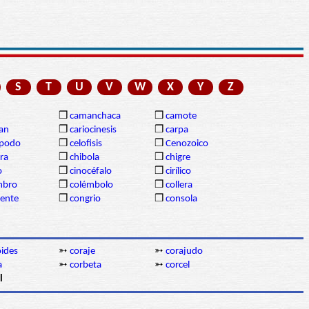
S
T
U
V
W
X
Y
Z
❒
camanchaca
❒
camote
gan
❒
cariocinesis
❒
carpa
ópodo
❒
celofisis
❒
Cenozoico
ra
❒
chibola
❒
chigre
o
❒
cinocéfalo
❒
cirílico
mbro
❒
colémbolo
❒
collera
dente
❒
congrio
❒
consola
oides
➳
coraje
➳
corajudo
a
➳
corbeta
➳
corcel
l