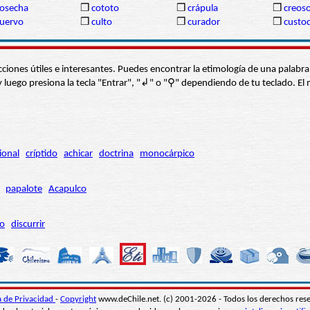
osecha
❒
cototo
❒
crápula
❒
creos
uervo
❒
culto
❒
curador
❒
custod
s secciones útiles e interesantes. Puedes encontrar la etimología de una pal
í” y luego presiona la tecla "Entrar", "↲" o "⚲" dependiendo de tu teclado.
ional
críptido
achicar
doctrina
monocárpico
papalote
Acapulco
ro
discurrir
ca de Privacidad
-
Copyright
www.deChile.net. (c) 2001-2026 - Todos los derechos res