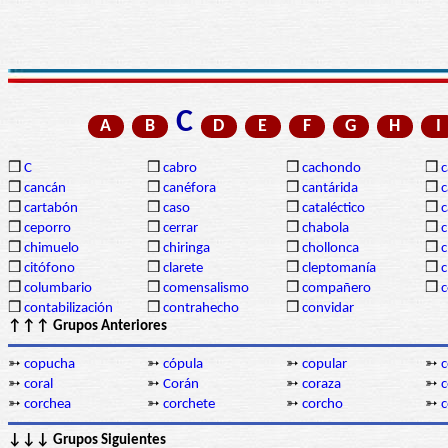
C
A
B
D
E
F
G
H
I
❒
C
❒
cabro
❒
cachondo
❒
c
❒
cancán
❒
canéfora
❒
cantárida
❒
c
❒
cartabón
❒
caso
❒
cataléctico
❒
c
❒
ceporro
❒
cerrar
❒
chabola
❒
c
❒
chimuelo
❒
chiringa
❒
chollonca
❒
c
❒
citófono
❒
clarete
❒
cleptomanía
❒
c
❒
columbario
❒
comensalismo
❒
compañero
❒
❒
contabilización
❒
contrahecho
❒
convidar
↑↑↑ Grupos Anteriores
➳
copucha
➳
cópula
➳
copular
➳
c
➳
coral
➳
Corán
➳
coraza
➳
c
➳
corchea
➳
corchete
➳
corcho
➳
↓↓↓ Grupos Siguientes