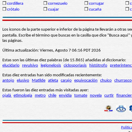
❒
cordillera
❒
cornezuelo
❒
corrugar
❒
c
❒
crótalo
❒
cuajar
❒
cucaña
❒
c
Los iconos de la parte superior e inferior de la página te llevarán a otra
pantalla. Escribe el término que buscas en la casilla que dice “Busca aqu
las páginas.
Última actualización: Viernes, Agosto 7 06:16 PDT 2026
Estas son las últimas diez palabras (de 15.865) añadidas al diccionario:
elucidario
revulsivo
legionelosis
ciclosporiasis
histótrofo
preterintenc
Estas diez entradas han sido modificadas recientemente:
antojo
elusivo
Matilde
atleta
carajo
equivocación
chuico
churrasco
Estas fueron las diez entradas más visitadas ayer:
ojalá
etimología
metro
chile
envidia
tomate
novela
curtir
financie
Políti