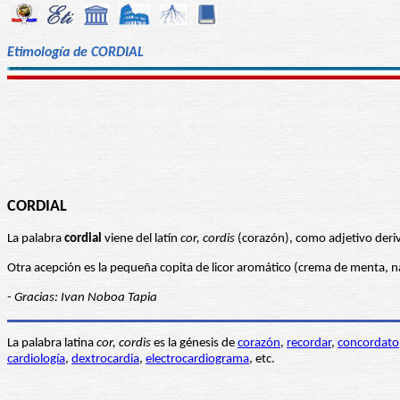
Etimología de CORDIAL
CORDIAL
La palabra
cordial
viene del latín
cor, cordis
(corazón), como adjetivo deriva
Otra acepción es la pequeña copita de licor aromático (crema de menta, na
- Gracias: Ivan Noboa Tapia
La palabra latina
cor, cordis
es la génesis de
corazón
,
recordar
,
concordato
cardiología
,
dextrocardia
,
electrocardiograma
, etc.