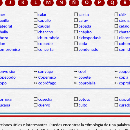
J
K
L
M
N
Ñ
O
P
Q
R
aer
❒
calar
❒
caleta
❒
cáliz
apilla
❒
capullo
❒
caray
❒
cárdi
atedral
❒
caudal
❒
cebada
❒
cefal
halla
❒
chancho
❒
chápiro
❒
chatar
hoza
❒
churumbela
❒
ciclosporiasis
❒
cilanc
lon
❒
cobarde
❒
coda
❒
coho
compromiso
❒
concertar
❒
condenado
❒
confi
onvulsión
➳
cónyuge
➳
cool
➳
coope
copépodo
➳
Copérnico
➳
copete
➳
copia
copo
➳
coprófago
➳
coprolalia
➳
copro
orrugar
❒
cosecha
❒
cototo
❒
crápul
ucaña
❒
cuervo
❒
culto
❒
curad
s secciones útiles e interesantes. Puedes encontrar la etimología de una pal