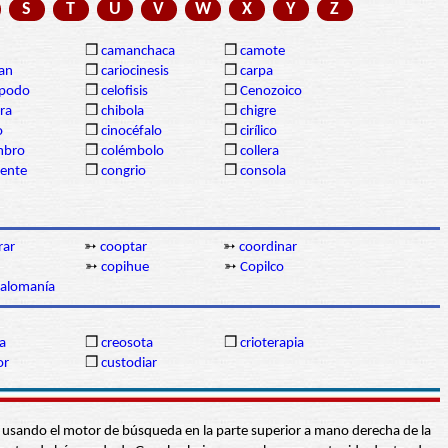
S
T
U
V
W
X
Y
Z
❒
camanchaca
❒
camote
gan
❒
cariocinesis
❒
carpa
ópodo
❒
celofisis
❒
Cenozoico
ra
❒
chibola
❒
chigre
o
❒
cinocéfalo
❒
cirílico
mbro
❒
colémbolo
❒
collera
dente
❒
congrio
❒
consola
rar
➳
cooptar
➳
coordinar
➳
copihue
➳
Copilco
lalomanía
a
❒
creosota
❒
crioterapia
or
❒
custodiar
abra usando el motor de búsqueda en la parte superior a mano derecha de la