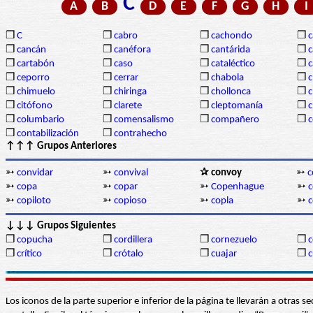
C
A
B
D
E
F
G
H
I
❒
C
❒
cabro
❒
cachondo
❒
c
❒
cancán
❒
canéfora
❒
cantárida
❒
c
❒
cartabón
❒
caso
❒
cataléctico
❒
c
❒
ceporro
❒
cerrar
❒
chabola
❒
c
❒
chimuelo
❒
chiringa
❒
chollonca
❒
c
❒
citófono
❒
clarete
❒
cleptomanía
❒
c
❒
columbario
❒
comensalismo
❒
compañero
❒
❒
contabilización
❒
contrahecho
↑↑↑ Grupos Anteriores
➳
convidar
➳
convival
✰ convoy
➳
c
➳
copa
➳
copar
➳
Copenhague
➳
➳
copiloto
➳
copioso
➳
copla
➳
↓↓↓ Grupos Siguientes
❒
copucha
❒
cordillera
❒
cornezuelo
❒
c
❒
crítico
❒
crótalo
❒
cuajar
❒
c
Los iconos de la parte superior e inferior de la página te llevarán a otra