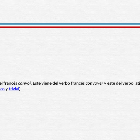
del francés
convoi
. Este viene del verbo francés
convoyer
y este del verbo la
ico
y
trivial
) .