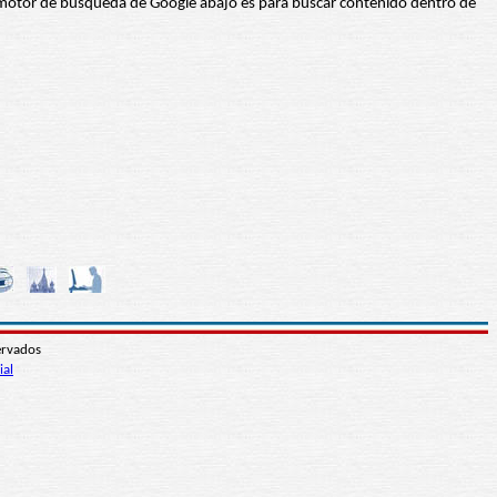
 El motor de búsqueda de Google abajo es para buscar contenido dentro de
ervados
ial