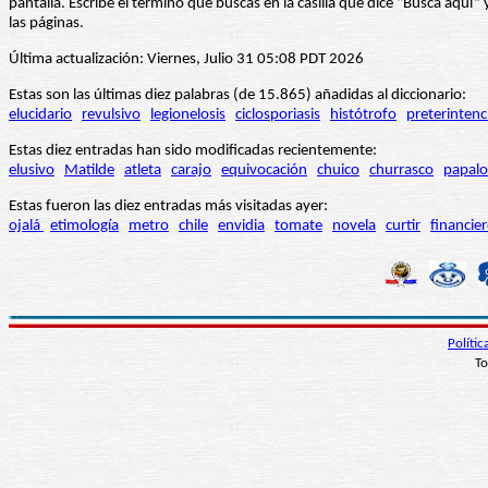
pantalla. Escribe el término que buscas en la casilla que dice “Busca aqu
las páginas.
Última actualización: Viernes, Julio 31 05:08 PDT 2026
Estas son las últimas diez palabras (de 15.865) añadidas al diccionario:
elucidario
revulsivo
legionelosis
ciclosporiasis
histótrofo
preterintenc
Estas diez entradas han sido modificadas recientemente:
elusivo
Matilde
atleta
carajo
equivocación
chuico
churrasco
papalo
Estas fueron las diez entradas más visitadas ayer:
ojalá
etimología
metro
chile
envidia
tomate
novela
curtir
financie
Políti
To