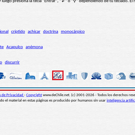
í” y luego presiona la tecla "Entrar", "↲" o "⚲" dependiendo de tu teclado.
ional
críptido
achicar
doctrina
monocárpico
te
Acapulco
anémona
ro
discurrir
ca de Privacidad
-
Copyright
www.deChile.net. (c) 2001-2026 - Todos los derechos res
do el material en estas páginas es producido por humanos sin usar
inteligencia artific