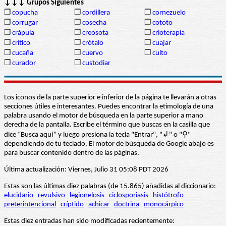
↓↓↓ Grupos Siguientes
❒
copucha
❒
cordillera
❒
cornezuelo
❒
corrugar
❒
cosecha
❒
cototo
❒
crápula
❒
creosota
❒
crioterapia
❒
crítico
❒
crótalo
❒
cuajar
❒
cucaña
❒
cuervo
❒
culto
❒
curador
❒
custodiar
Los iconos de la parte superior e inferior de la página te llevarán a otras
secciones útiles e interesantes. Puedes encontrar la etimología de una
palabra usando el motor de búsqueda en la parte superior a mano
derecha de la pantalla. Escribe el término que buscas en la casilla que
dice “Busca aquí” y luego presiona la tecla "Entrar", "↲" o "⚲"
dependiendo de tu teclado. El motor de búsqueda de Google abajo es
para buscar contenido dentro de las páginas.
Última actualización: Viernes, Julio 31 05:08 PDT 2026
Estas son las últimas diez palabras (de 15.865) añadidas al diccionario:
elucidario
revulsivo
legionelosis
ciclosporiasis
histótrofo
preterintencional
críptido
achicar
doctrina
monocárpico
Estas diez entradas han sido modificadas recientemente: