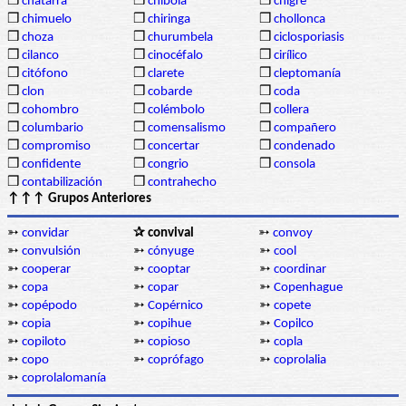
❒
chatarra
❒
chibola
❒
chigre
❒
chimuelo
❒
chiringa
❒
chollonca
❒
choza
❒
churumbela
❒
ciclosporiasis
❒
cilanco
❒
cinocéfalo
❒
cirílico
❒
citófono
❒
clarete
❒
cleptomanía
❒
clon
❒
cobarde
❒
coda
❒
cohombro
❒
colémbolo
❒
collera
❒
columbario
❒
comensalismo
❒
compañero
❒
compromiso
❒
concertar
❒
condenado
❒
confidente
❒
congrio
❒
consola
❒
contabilización
❒
contrahecho
↑↑↑ Grupos Anteriores
➳
convidar
✰ convival
➳
convoy
➳
convulsión
➳
cónyuge
➳
cool
➳
cooperar
➳
cooptar
➳
coordinar
➳
copa
➳
copar
➳
Copenhague
➳
copépodo
➳
Copérnico
➳
copete
➳
copia
➳
copihue
➳
Copilco
➳
copiloto
➳
copioso
➳
copla
➳
copo
➳
coprófago
➳
coprolalia
➳
coprolalomanía