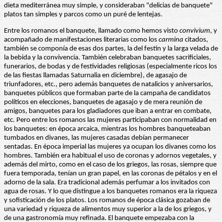
dieta mediterránea muy simple, y consideraban "delicias de banquete"
platos tan simples y parcos como un puré de lentejas.
Entre los romanos el banquete, llamado como hemos visto
convivium
, y
acompañado de manifestaciones literarias como los
carmina
citados,
también se componía de esas dos partes, la del festín y la larga velada de
la bebida y la convivencia. También celebraban banquetes sacrificiales,
funerarios, de bodas y de festividades religiosas (especialmente ricos los
de las fiestas llamadas Saturnalia en diciembre), de agasajo de
triunfadores, etc., pero además banquetes de natalicios y aniversarios,
banquetes públicos que formaban parte de la campaña de candidatos
políticos en elecciones, banquetes de agasajo y de mera reunión de
amigos, banquetes para los gladiadores que iban a entrar en combate,
etc. Pero entre los romanos las mujeres participaban con normalidad en
los banquetes: en época arcaica, mientras los hombres banqueteaban
tumbados en divanes, las mujeres casadas debían permanecer
sentadas. En época imperial las mujeres ya ocupan los divanes como los
hombres. También era habitual el uso de coronas y adornos vegetales, y
además del mirto, como en el caso de los griegos, las rosas, siempre que
fuera temporada, tenían un gran papel, en las coronas de pétalos y en el
adorno de la sala. Era tradicional además perfumar a los invitados con
agua de rosas. Y lo que distingue a los banquetes romanos era la riqueza
y sofisticación de los platos. Los romanos de época clásica gozaban de
una variedad y riqueza de alimentos muy superior a la de los griegos, y
de una gastronomía muy refinada. El banquete empezaba con la