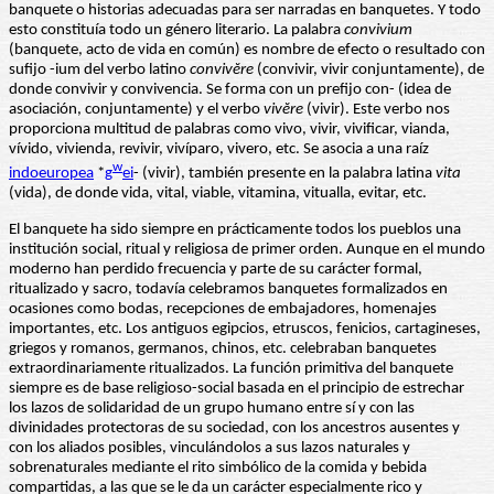
banquete o historias adecuadas para ser narradas en banquetes. Y todo
esto constituía todo un género literario. La palabra
convivium
(banquete, acto de vida en común) es nombre de efecto o resultado con
sufijo -ium del verbo latino
convivĕre
(convivir, vivir conjuntamente), de
donde convivir y convivencia. Se forma con un prefijo con- (idea de
asociación, conjuntamente) y el verbo
vivĕre
(vivir). Este verbo nos
proporciona multitud de palabras como vivo, vivir, vivificar, vianda,
vívido, vivienda, revivir, vivíparo, vivero, etc. Se asocia a una raíz
w
indoeuropea
*
g
ei
- (vivir), también presente en la palabra latina
vita
(vida), de donde vida, vital, viable, vitamina, vitualla, evitar, etc.
El banquete ha sido siempre en prácticamente todos los pueblos una
institución social, ritual y religiosa de primer orden. Aunque en el mundo
moderno han perdido frecuencia y parte de su carácter formal,
ritualizado y sacro, todavía celebramos banquetes formalizados en
ocasiones como bodas, recepciones de embajadores, homenajes
importantes, etc. Los antiguos egipcios, etruscos, fenicios, cartagineses,
griegos y romanos, germanos, chinos, etc. celebraban banquetes
extraordinariamente ritualizados. La función primitiva del banquete
siempre es de base religioso-social basada en el principio de estrechar
los lazos de solidaridad de un grupo humano entre sí y con las
divinidades protectoras de su sociedad, con los ancestros ausentes y
con los aliados posibles, vinculándolos a sus lazos naturales y
sobrenaturales mediante el rito simbólico de la comida y bebida
compartidas, a las que se le da un carácter especialmente rico y