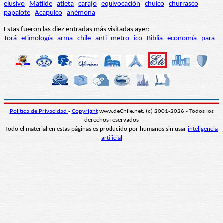
elusivo
Matilde
atleta
carajo
equivocación
chuico
churrasco
papalote
Acapulco
anémona
Estas fueron las diez entradas más visitadas ayer:
Torá
etimología
arma
chile
anti
metro
ico
Biblia
economía
para
Política de Privacidad
-
Copyright
www.deChile.net. (c) 2001-2026 - Todos los
derechos reservados
Todo el material en estas páginas es producido por humanos sin usar
inteligencia
artificial