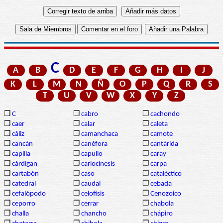
C
A
B
D
E
F
G
H
I
J
K
L
M
N
Ñ
O
P
Q
R
S
T
U
V
W
X
Y
Z
❒
C
❒
cabro
❒
cachondo
❒
caer
❒
calar
❒
caleta
❒
cáliz
❒
camanchaca
❒
camote
❒
cancán
❒
canéfora
❒
cantárida
❒
capilla
❒
capullo
❒
caray
❒
cárdigan
❒
cariocinesis
❒
carpa
❒
cartabón
❒
caso
❒
cataléctico
❒
catedral
❒
caudal
❒
cebada
❒
cefalópodo
❒
celofisis
❒
Cenozoico
❒
ceporro
❒
cerrar
❒
chabola
❒
challa
❒
chancho
❒
chápiro