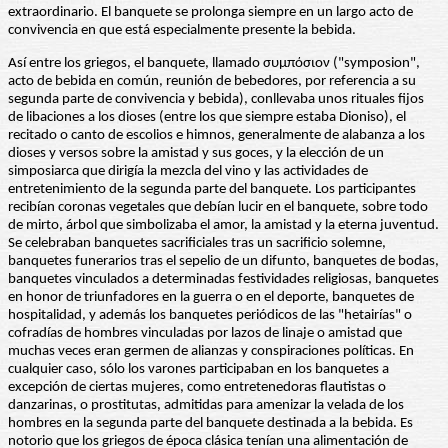
extraordinario. El banquete se prolonga siempre en un largo acto de
convivencia en que está especialmente presente la bebida.
Así entre los griegos, el banquete, llamado συμπόσιον ("symposion",
acto de bebida en común, reunión de bebedores, por referencia a su
segunda parte de convivencia y bebida), conllevaba unos rituales fijos
de libaciones a los dioses (entre los que siempre estaba Dioniso), el
recitado o canto de escolios e himnos, generalmente de alabanza a los
dioses y versos sobre la amistad y sus goces, y la elección de un
simposiarca que dirigía la mezcla del vino y las actividades de
entretenimiento de la segunda parte del banquete. Los participantes
recibían coronas vegetales que debían lucir en el banquete, sobre todo
de mirto, árbol que simbolizaba el amor, la amistad y la eterna juventud.
Se celebraban banquetes sacrificiales tras un sacrificio solemne,
banquetes funerarios tras el sepelio de un difunto, banquetes de bodas,
banquetes vinculados a determinadas festividades religiosas, banquetes
en honor de triunfadores en la guerra o en el deporte, banquetes de
hospitalidad, y además los banquetes periódicos de las "hetairías" o
cofradías de hombres vinculadas por lazos de linaje o amistad que
muchas veces eran germen de alianzas y conspiraciones políticas. En
cualquier caso, sólo los varones participaban en los banquetes a
excepción de ciertas mujeres, como entretenedoras flautistas o
danzarinas, o prostitutas, admitidas para amenizar la velada de los
hombres en la segunda parte del banquete destinada a la bebida. Es
notorio que los griegos de época clásica tenían una alimentación de