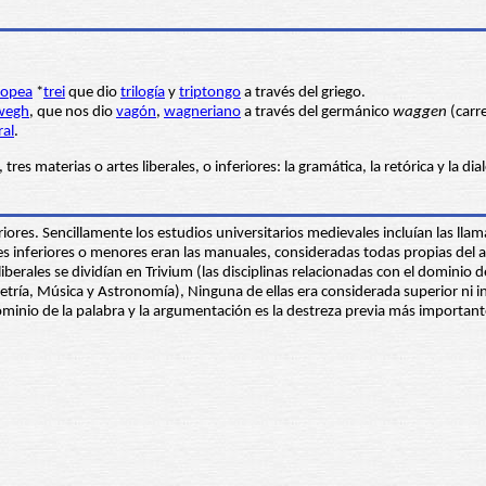
ropea
*
trei
que dio
trilogía
y
triptongo
a través del griego.
wegh
, que nos dio
vagón
,
wagneriano
a través del germánico
waggen
(carre
ral
.
res materias o artes liberales, o inferiores: la gramática, la retórica y la dial
eriores. Sencillamente los estudios universitarios medievales incluían las ll
es inferiores o menores eran las manuales, consideradas todas propias del a
berales se dividían en Trivium (las disciplinas relacionadas con el dominio d
ía, Música y Astronomía), Ninguna de ellas era considerada superior ni infer
ominio de la palabra y la argumentación es la destreza previa más important