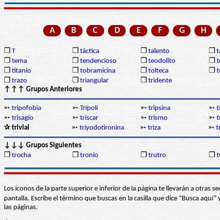
A
B
C
D
E
F
G
H
❒
T
❒
táctica
❒
talento
❒
❒
tema
❒
tendencioso
❒
teodolito
❒
t
❒
titanio
❒
tobramicina
❒
tolteca
❒
❒
trazo
❒
triangular
❒
tridente
↑↑↑ Grupos Anteriores
➳
tripofobia
➳
Trípoli
➳
tripsina
➳
t
➳
trisagio
➳
triscar
➳
trismo
➳
t
✰ trivial
➳
triyodotironina
➳
triza
➳
t
↓↓↓ Grupos Siguientes
❒
trocha
❒
tronío
❒
trutro
❒
t
Los iconos de la parte superior e inferior de la página te llevarán a otra
pantalla. Escribe el término que buscas en la casilla que dice “Busca aqu
las páginas.