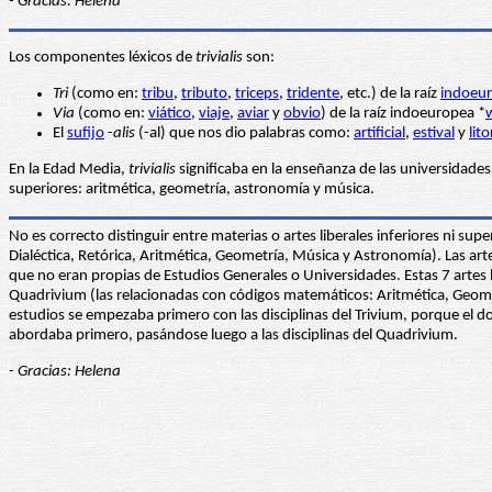
- Gracias: Helena
Los componentes léxicos de
trivialis
son:
Tri
(como en:
tribu
,
tributo
,
triceps
,
tridente
, etc.) de la raíz
indoeu
Via
(como en:
viático
,
viaje
,
aviar
y
obvio
) de la raíz indoeuropea *
El
sufijo
-
alis
(-al) que nos dio palabras como:
artificial
,
estival
y
lito
En la Edad Media,
trivialis
significaba en la enseñanza de las universidades, t
superiores: aritmética, geometría, astronomía y música.
No es correcto distinguir entre materias o artes liberales inferiores ni sup
Dialéctica, Retórica, Aritmética, Geometría, Música y Astronomía). Las art
que no eran propias de Estudios Generales o Universidades. Estas 7 artes li
Quadrivium (las relacionadas con códigos matemáticos: Aritmética, Geometr
estudios se empezaba primero con las disciplinas del Trivium, porque el d
abordaba primero, pasándose luego a las disciplinas del Quadrivium.
- Gracias: Helena