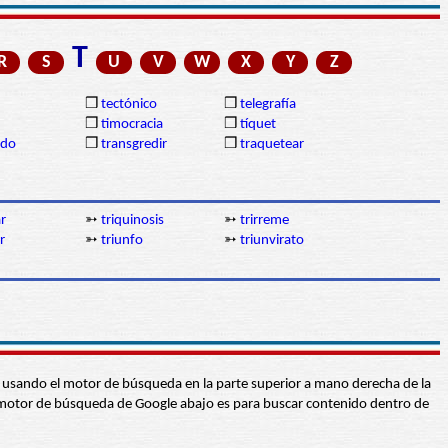
T
R
S
U
V
W
X
Y
Z
❒
tectónico
❒
telegrafía
❒
timocracia
❒
tíquet
ido
❒
transgredir
❒
traquetear
ar
➳
triquinosis
➳
trirreme
r
➳
triunfo
➳
triunvirato
abra usando el motor de búsqueda en la parte superior a mano derecha de la
 El motor de búsqueda de Google abajo es para buscar contenido dentro de