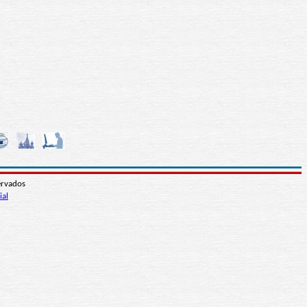
ervados
ial