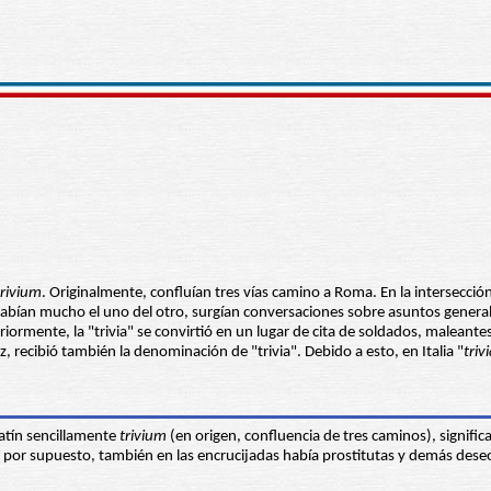
trivium
. Originalmente, confluían tres vías camino a Roma. En la intersecci
sabían mucho el uno del otro, surgían conversaciones sobre asuntos genera
riormente, la "trivia" se convirtió en un lugar de cita de soldados, maleante
z, recibió también la denominación de "trivia". Debido a esto, en Italia "
triv
atín sencillamente
trivium
(en origen, confluencia de tres caminos), signific
Y por supuesto, también en las encrucijadas había prostitutas y demás dese