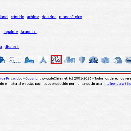
ional
críptido
achicar
doctrina
monocárpico
papalote
Acapulco
ro
discurrir
ca de Privacidad
-
Copyright
www.deChile.net. (c) 2001-2026 - Todos los derechos res
do el material en estas páginas es producido por humanos sin usar
inteligencia artific