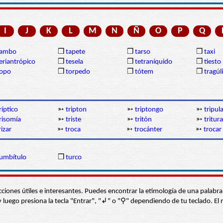
I
J
K
L
M
N
Ñ
O
P
Q
tambo
❒
tapete
❒
tarso
❒
taxi
eriantrópico
❒
tesela
❒
tetraníquido
❒
tiesto
topo
❒
torpedo
❒
tótem
❒
tragúl
ríptico
➳
tripton
➳
triptongo
➳
tripul
risomía
➳
triste
➳
tritón
➳
tritura
rizar
➳
troca
➳
trocánter
➳
trocar
umbítulo
❒
turco
s secciones útiles e interesantes. Puedes encontrar la etimología de una pal
í” y luego presiona la tecla "Entrar", "↲" o "⚲" dependiendo de tu teclado.