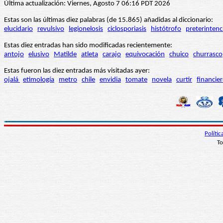
Última actualización: Viernes, Agosto 7 06:16 PDT 2026
Estas son las últimas diez palabras (de 15.865) añadidas al diccionario:
elucidario
revulsivo
legionelosis
ciclosporiasis
histótrofo
preterintenc
Estas diez entradas han sido modificadas recientemente:
antojo
elusivo
Matilde
atleta
carajo
equivocación
chuico
churrasco
Estas fueron las diez entradas más visitadas ayer:
ojalá
etimología
metro
chile
envidia
tomate
novela
curtir
financie
Políti
To