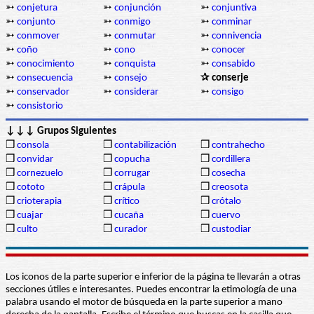
➳
conjetura
➳
conjunción
➳
conjuntiva
➳
conjunto
➳
conmigo
➳
conminar
➳
conmover
➳
conmutar
➳
connivencia
➳
coño
➳
cono
➳
conocer
➳
conocimiento
➳
conquista
➳
consabido
➳
consecuencia
➳
consejo
✰ conserje
➳
conservador
➳
considerar
➳
consigo
➳
consistorio
↓↓↓ Grupos Siguientes
❒
consola
❒
contabilización
❒
contrahecho
❒
convidar
❒
copucha
❒
cordillera
❒
cornezuelo
❒
corrugar
❒
cosecha
❒
cototo
❒
crápula
❒
creosota
❒
crioterapia
❒
crítico
❒
crótalo
❒
cuajar
❒
cucaña
❒
cuervo
❒
culto
❒
curador
❒
custodiar
Los iconos de la parte superior e inferior de la página te llevarán a otras
secciones útiles e interesantes. Puedes encontrar la etimología de una
palabra usando el motor de búsqueda en la parte superior a mano