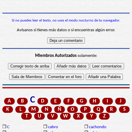
Si no puedes leer el texto, no uses el modo nocturno de tu navegador.
Avísanos si tienes más datos o si encuentras algún error.
Miembros Autorizados
solamente:
C
A
B
D
E
F
G
H
I
J
K
L
M
N
Ñ
O
P
Q
R
S
T
U
V
W
X
Y
Z
❒
C
❒
cabro
❒
cachondo