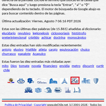
derecha de la pantalla. Escribe el término que buscas en la casilla que
dice “Busca aquí” y luego presiona la tecla "Entrar", "↲" o "⚲"
dependiendo de tu teclado. El motor de búsqueda de Google abajo es
para buscar contenido dentro de las páginas.
Última actualización: Viernes, Agosto 7 06:16 PDT 2026
Estas son las últimas diez palabras (de 15.865) añadidas al diccionario:
elucidario
revulsivo
legionelosis
ciclosporiasis
histótrofo
preterintencional
críptido
achicar
doctrina
monocárpico
Estas diez entradas han sido modificadas recientemente:
antojo
elusivo
Matilde
atleta
carajo
equivocación
chuico
churrasco
papalote
Acapulco
Estas fueron las diez entradas más visitadas ayer:
mito
Dios
tomate
novela
financiero
envidia
metro
discurrir
curtir
chile
Política de Privacidad
-
Copyright
www.deChile.net. (c) 2001-2026 - Todos los