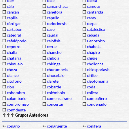
❒
caer
❒
calar
❒
caleta
❒
cáliz
❒
camanchaca
❒
camote
❒
cancán
❒
canéfora
❒
cantárida
❒
capilla
❒
capullo
❒
caray
❒
cárdigan
❒
cariocinesis
❒
carpa
❒
cartabón
❒
caso
❒
cataléctico
❒
catedral
❒
caudal
❒
cebada
❒
cefalópodo
❒
celofisis
❒
Cenozoico
❒
ceporro
❒
cerrar
❒
chabola
❒
challa
❒
chancho
❒
chápiro
❒
chatarra
❒
chibola
❒
chigre
❒
chimuelo
❒
chiringa
❒
chollonca
❒
choza
❒
churumbela
❒
ciclosporiasis
❒
cilanco
❒
cinocéfalo
❒
cirílico
❒
citófono
❒
clarete
❒
cleptomanía
❒
clon
❒
cobarde
❒
coda
❒
cohombro
❒
colémbolo
❒
collera
❒
columbario
❒
comensalismo
❒
compañero
❒
compromiso
❒
concertar
❒
condenado
❒
confidente
↑↑↑ Grupos Anteriores
➳
congrio
➳
congruente
➳
conífera